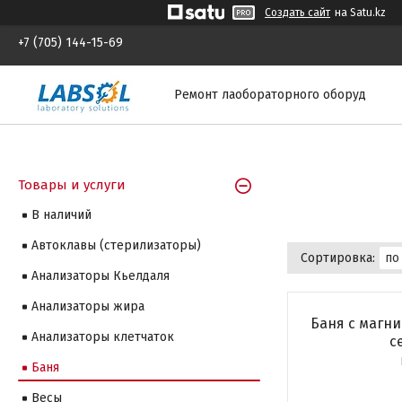
Создать сайт
на Satu.kz
+7 (705) 144-15-69
Ремонт лаобораторного оборуд
Товары и услуги
В наличий
Автоклавы (стерилизаторы)
Анализаторы Кьелдаля
Анализаторы жира
Баня с магни
Анализаторы клетчаток
с
Баня
Весы