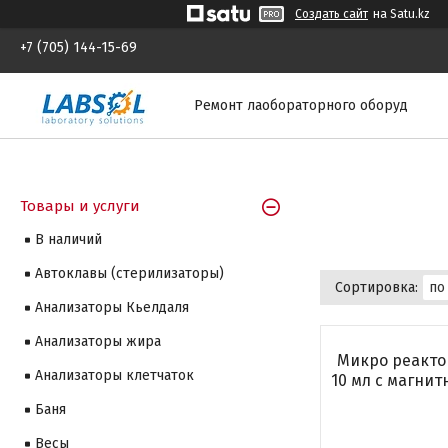
Создать сайт
на Satu.kz
+7 (705) 144-15-69
Ремонт лаобораторного оборуд
Товары и услуги
В наличий
Автоклавы (стерилизаторы)
Анализаторы Кьелдаля
Анализаторы жира
Микро реакто
Анализаторы клетчаток
10 мл с магни
Баня
Весы