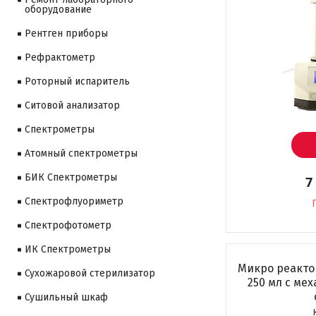
оборудование
Рентген приборы
Рефрактометр
Роторный испаритель
Ситовой анализатор
Cпектрометры
Атомный спектрометры
БИК Спектрометры
7
Спектрофлуориметр
Спектрофотометр
ИК Спектрометры
Микро реакто
Сухожаровой стерилизатор
250 мл с ме
Сушильный шкаф