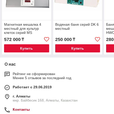
Магнитная мешалка 4
Водяная баня серий DK 6
Баня
местный для культур
местный
меша
клеток серий MS
HWC
572 000
250 000
280
₸
₸
Купить
Купить
О нас
Рейтинг не сформирован
Менее 5 отзывов за последний год
Работает с 29.06.2019
г. Алматы
мкр. Байбесик 168, Алматы, Казахстан
Контакты