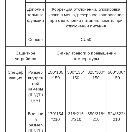
Дополни
Коррекция отклонений, блокировка
тельные
клавиш меню, резервное копирование
функции
при отключении питания, память при
отключении питания
Сенсор
CU50
Защитное
Сигнал тревоги о превышении
устройство
температуры
Специф
Размер
150*135
300*135*
325*300*
500*300*
икация
внутрен
*150
150
150
150
ней
камеры
(Ш*Д*Г)
(мм)
Внешни
170*154
318*216
350*318*
524*322*
й
*210
8*210
210
210
размер
(Ш*Д*Г)