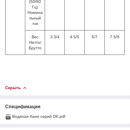
(50/60
Гц)
Номина
льный
ток
Вес
3.3/4
4.5/5
6/7
7.5/9
Нетто/
Брутто
Скрыть
Спецификация
Водяная баня серий DK.pdf