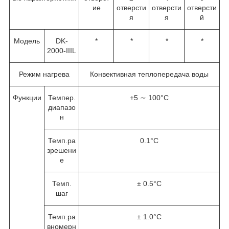
ие
отверсти
отверсти
отверсти
я
я
й
Модель
DK-
*
*
*
*
2000-IIIL
Режим нагрева
Конвективная теплопередача воды
Функции
Темпер.
+5 ∼ 100°C
диапазо
н
Темп.ра
0.1°C
зрешени
е
Темп.
± 0.5°C
шаг
Темп.ра
± 1.0°C
вномерн