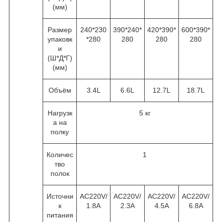
(мм)
Размер
240*230
390*240*
420*390*
600*390*
упаковк
*280
280
280
280
и
(Ш*Д*Г)
(мм)
Объём
3.4L
6.6L
12.7L
18.7L
Нагрузк
5 кг
а на
полку
Количес
1
тво
полок
Источни
AC220V/
AC220V/
AC220V/
AC220V/
к
1.8A
2.3A
4.5A
6.8A
питания