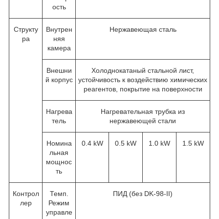
ость
Структу
Внутрен
Нержавеющая сталь
ра
няя
камера
Внешни
Холоднокатаный стальной лист,
й корпус
устойчивость к воздействию химических
реагентов, покрытие на поверхности
Нагрева
Нагревательная трубка из
тель
нержавеющей стали
Номина
0.4 kW
0.5 kW
1.0 kW
1.5 kW
льная
мощнос
ть
Контрол
Темп.
ПИД (без DK-98-II)
лер
Режим
управле