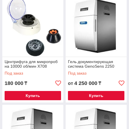
Центрифуга для микропроб
Гель документирующая
на 10000 об/мин X708
система GenoSens 2250
Под заказ
Под заказ
180 000
4 250 000
₸
от
₸
Купить
Купить