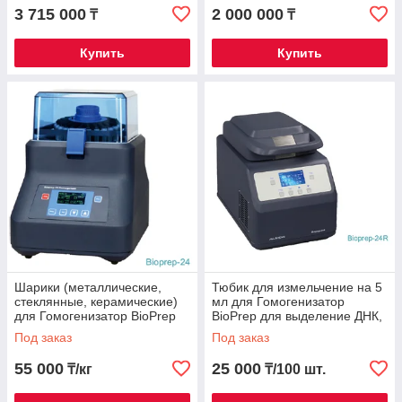
3 715 000
2 000 000
₸
₸
Купить
Купить
Шарики (металлические,
Тюбик для измельчение на 5
стеклянные, керамические)
мл для Гомогенизатор
для Гомогенизатор BioPrep
BioPrep для выделение ДНК,
для выделение ДНК, РНК
РНК и т.д.
Под заказ
Под заказ
55 000
25 000
₸/кг
₸/100 шт.