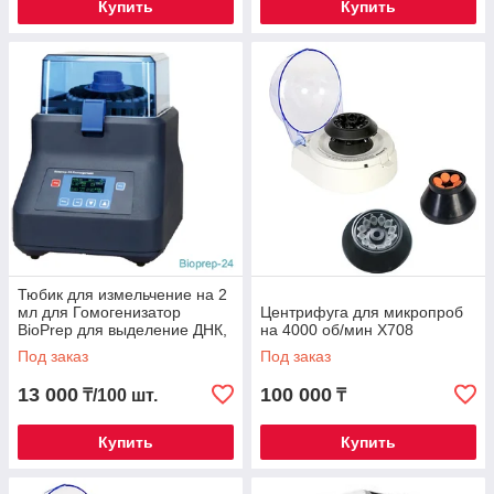
Купить
Купить
Тюбик для измельчение на 2
мл для Гомогенизатор
Центрифуга для микропроб
BioPrep для выделение ДНК,
на 4000 об/мин X708
РНК и т.д.
Под заказ
Под заказ
13 000
100 000
₸/100 шт.
₸
Купить
Купить