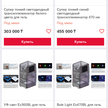
Супер тонкий светодиодный
Супер тонкий синий
трансиллюминатор белого
светодиодный
цвета для гель
трансиллюминатор 470 нм
документирующая система
для гель документирующая
Под заказ
Под заказ
GenoSens 2000
система GenoSens 2000
303 000
455 000
₸
₸
Купить
Купить
УФ-свет Ex365BL для гель
Bule Light Ex470BL для гель