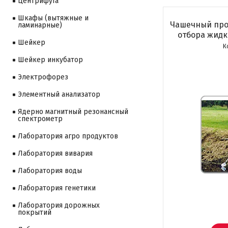
Центрифуга
Шкафы (вытяжные и
Чашечный про
ламинарные)
отбора жидко
Шейкер
Шейкер инкубатор
Электрофорез
Элементный анализатор
Ядерно магнитный резонансный
спектрометр
Лаборатория агро продуктов
Лаборатория вивария
Лаборатория воды
Лаборатория генетики
Лаборатория дорожных
покрытий