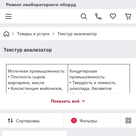
Ремонт лаобораторного оборуд
Товары и услуги
Текстур анализатор
Текстур анализатор
Молочная промышленность:
Кондитерская
• Плотность сыров,
промышленность:
маргарина, масла
• Твердость и ломкость
• Консистенция майонезов,
шоколада, бисквитов
сливок, йогуртов
• Клейкость ирисок, патоки,
• Растекаемость жиров
жевательных резинок
Показать всё
• Тягучесть патоки, меда,
карамели
Сортировка
0
Фильтры
Мясная промышленность:
Хлебо-булочная
• Плотность / жесткость мяса
промышленность,