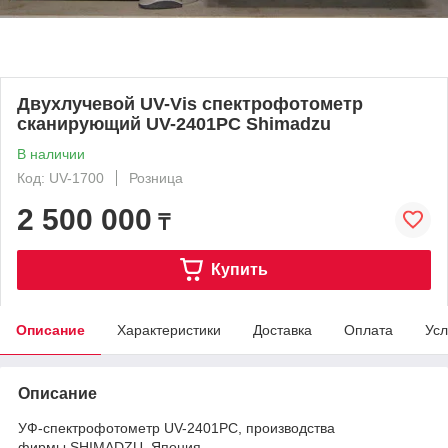
Двухлучевой UV-Vis спектрофотометр
сканирующий UV-2401PC Shimadzu
В наличии
Код: UV-1700
Розница
2 500 000
₸
Купить
Описание
Характеристики
Доставка
Оплата
Усл
Описание
УФ-спектрофотометр UV-2401PC, производства
фирмы SHIMADZU, Япония.