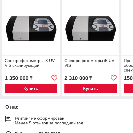
Спектрофотометры i3 UV-
Спектрофотометры i5 UV-
Про
VIS сканирующий
VIS
обес
спек
VIS
1 350 000
2 310 000
150
₸
₸
Купить
Купить
О нас
Рейтинг не сформирован
Менее 5 отзывов за последний год