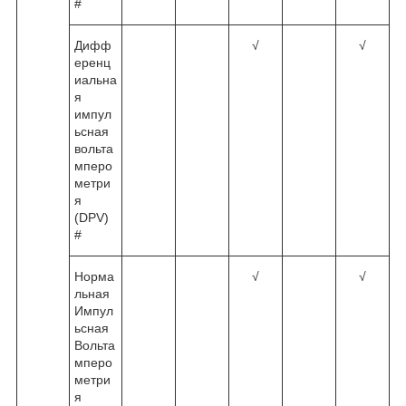
#
Дифф
√
√
еренц
иальна
я
импул
ьсная
вольта
мперо
метри
я
(DPV)
#
Норма
√
√
льная
Импул
ьсная
Вольта
мперо
метри
я