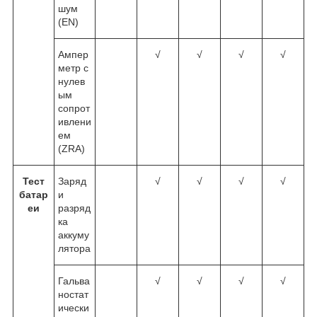
шум
(EN)
Ампер
√
√
√
√
метр с
нулев
ым
сопрот
ивлени
ем
(ZRA)
Тест
Заряд
√
√
√
√
батар
и
еи
разряд
ка
аккуму
лятора
Гальва
√
√
√
√
ностат
ически