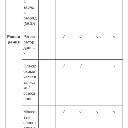
й
заряд
и
разряд
(GCD)
Расши
Регист
√
√
√
√
рения
ратор
данны
х
Электр
√
√
√
охими
ческая
зачист
ка /
осажд
ение
Массо
√
√
√
√
вый
электр
олиз с