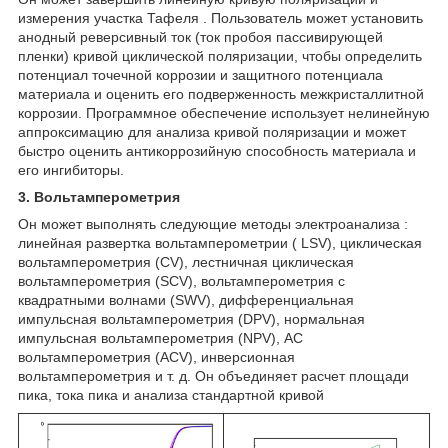
измерения участка Тафеля . Пользователь может установить
анодный реверсивный ток (ток пробоя пассивирующей
пленки) кривой циклической поляризации, чтобы определить
потенциал точечной коррозии и защитного потенциала
материала и оценить его подверженность межкристаллитной
коррозии. Программное обеспечение использует нелинейную
аппроксимацию для анализа кривой поляризации и может
быстро оценить антикоррозийную способность материала и
его ингибиторы.
3. Вольтамперометрия
Он может выполнять следующие методы электроанализа :
линейная развертка вольтамперометрии ( LSV), циклическая
вольтамперометрия (CV), лестничная циклическая
вольтамперометрия (SCV), вольтамперометрия с
квадратными волнами (SWV), дифференциальная
импульсная вольтамперометрия (DPV), нормальная
импульсная вольтамперометрия (NPV), AC
вольтамперометрия (ACV), инверсионная
вольтамперометрия и т. д. Он объединяет расчет площади
пика, тока пика и анализа стандартной кривой