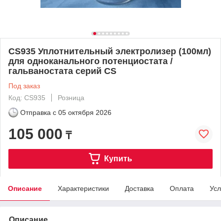
CS935 Уплотнительный электролизер (100мл)
для одноканального потенциостата /
гальваностата серий CS
Под заказ
Код: CS935
Розница
Отправка с
05 октября 2026
105 000
₸
Купить
Описание
Характеристики
Доставка
Оплата
Усл
Описание