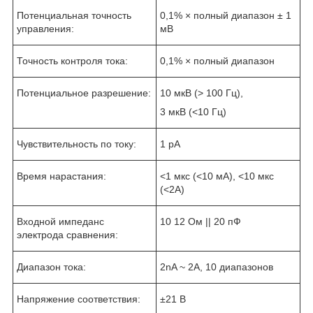
Потенциальная точность
0,1% × полный диапазон ± 1
управления:
мВ
Точность контроля тока:
0,1% × полный диапазон
Потенциальное разрешение:
10 мкВ (> 100 Гц),
3 мкВ (<10 Гц)
Чувствительность по току:
1 pA
Время нарастания:
<1 мкс (<10 мА), <10 мкс
(<2А)
Входной импеданс
10
12
Ом || 20 пФ
электрода сравнения:
Диапазон тока:
2nA ~ 2A, 10 диапазонов
Напряжение соответствия:
±21 В