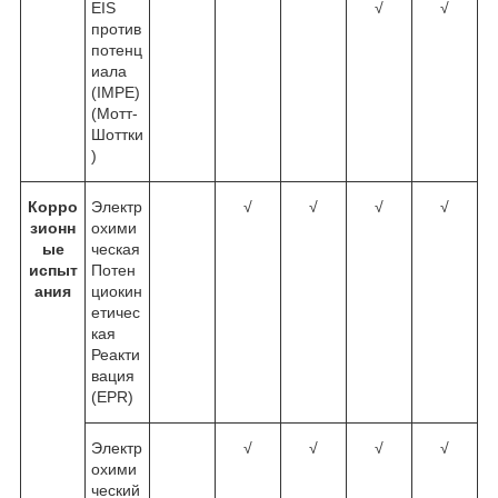
EIS
√
√
против
потенц
иала
(IMPE)
(Мотт-
Шоттки
)
Корро
Электр
√
√
√
√
зионн
охими
ые
ческая
испыт
Потен
ания
циокин
етичес
кая
Реакти
вация
(EPR)
Электр
√
√
√
√
охими
ческий