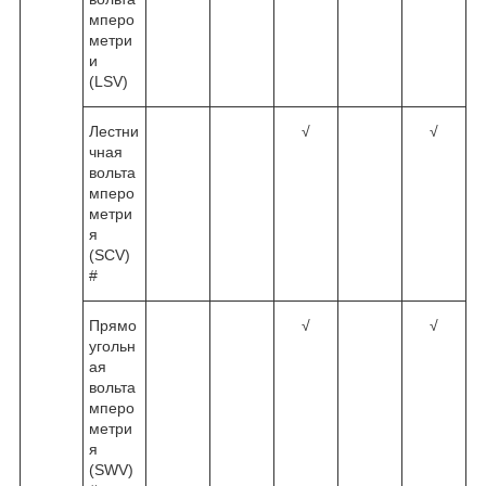
мперо
метри
и
(LSV)
Лестни
√
√
чная
вольта
мперо
метри
я
(SCV)
#
Прямо
√
√
угольн
ая
вольта
мперо
метри
я
(SWV)