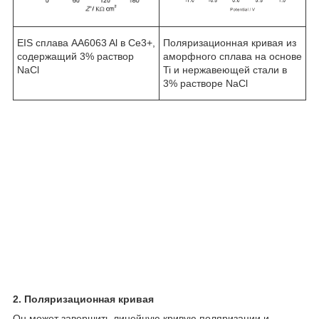
EIS сплава AA6063 Al в Се3+,
Поляризационная кривая из
содержащий 3% раствор
аморфного сплава на основе
NaCl
Ti и нержавеющей стали в
3% растворе NaCl
2. Поляризационная кривая
Он может завершить линейную кривую поляризации и