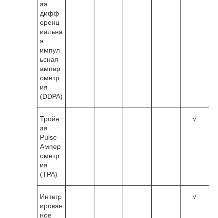
ая
дифф
еренц
иальна
я
импул
ьсная
ампер
ометр
ия
(DDPA)
Тройн
√
ая
Pulse
Ампер
ометр
ия
(TPA)
Интегр
√
ирован
ное