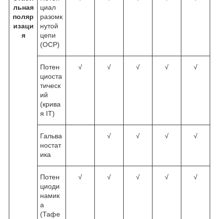
льная
циал
поляр
разомк
изаци
нутой
я
цепи
(OCP)
Потен
√
√
√
√
√
циоста
тическ
ий
(крива
я IT)
Гальва
√
√
√
√
ностат
ика
Потен
√
√
√
√
√
циоди
намик
а
(Тафе