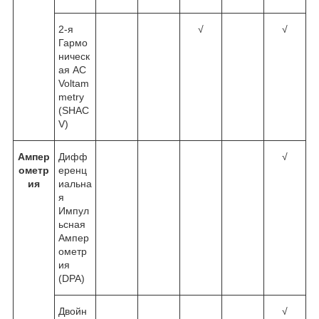
2-я
√
√
Гармо
ническ
ая AC
Voltam
metry
(SHAC
V)
Ампер
Дифф
√
ометр
еренц
ия
иальна
я
Импул
ьсная
Ампер
ометр
ия
(DPA)
Двойн
√