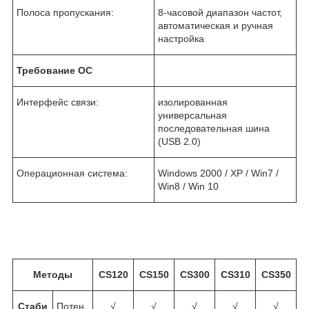
Полоса пропускания:
8-часовой диапазон частот,
автоматическая и ручная
настройка
Требование ОС
Интерфейс связи:
изолированная
универсальная
последовательная шина
(USB 2.0)
Операционная система:
Windows 2000 / XP / Win7 /
Win8 / Win 10
Методы
CS120
CS150
CS300
CS310
CS350
Стаби
Потен
√
√
√
√
√