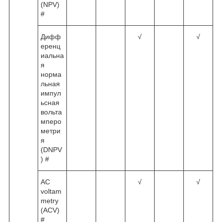
(NPV)
#
Дифф
√
√
еренц
иальна
я
норма
льная
импул
ьсная
вольта
мперо
метри
я
(DNPV
) #
AC
√
√
voltam
metry
(ACV)
#