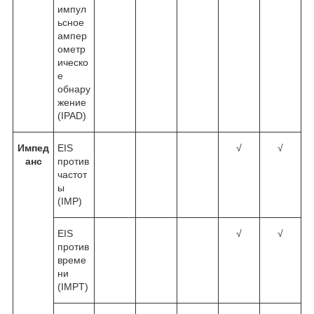
импул
ьсное
ампер
ометр
ическо
е
обнару
жение
(IPAD)
Импед
EIS
√
√
анс
против
частот
ы
(IMP)
EIS
√
√
против
време
ни
(IMPT)