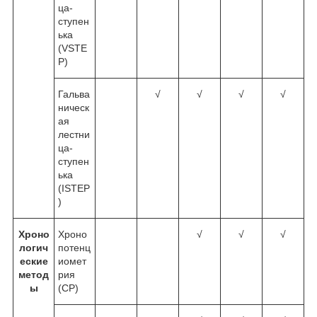
ца-
ступен
ька
(VSTE
P)
Гальва
√
√
√
√
ническ
ая
лестни
ца-
ступен
ька
(ISTEP
)
Хроно
Хроно
√
√
√
логич
потенц
еские
иомет
метод
рия
ы
(CP)