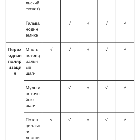
льский
сюжет)
Гальва
√
√
√
√
нодин
амика
Перех
Много
√
√
√
√
√
одная
потенц
поляр
иальн
изаци
ые
я
шаги
Мульти
√
√
√
√
поточн
йые
шаги
Потен
√
√
√
√
√
циальн
ая
лестни