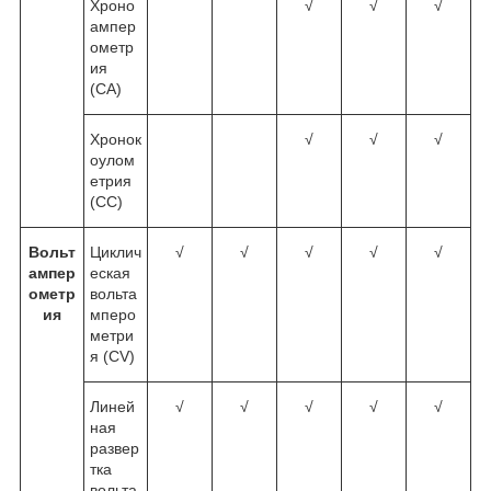
Хроно
√
√
√
ампер
ометр
ия
(CA)
Хронок
√
√
√
оулом
етрия
(CC)
Вольт
Циклич
√
√
√
√
√
ампер
еская
ометр
вольта
ия
мперо
метри
я (CV)
Линей
√
√
√
√
√
ная
развер
тка
вольта