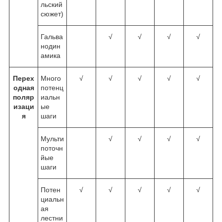
льский
сюжет)
Гальва
√
√
√
√
нодин
амика
Перех
Много
√
√
√
√
√
одная
потенц
поляр
иальн
изаци
ые
я
шаги
Мульти
√
√
√
√
поточн
йые
шаги
Потен
√
√
√
√
√
циальн
ая
лестни