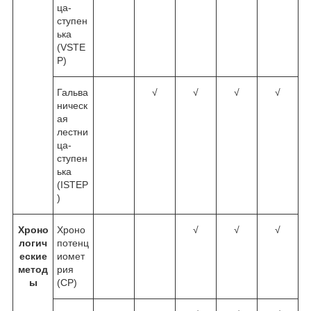
ца-
ступен
ька
(VSTE
P)
Гальва
√
√
√
√
ническ
ая
лестни
ца-
ступен
ька
(ISTEP
)
Хроно
Хроно
√
√
√
логич
потенц
еские
иомет
метод
рия
ы
(CP)