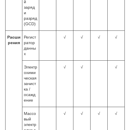
й
заряд
и
разряд
(GCD)
Расши
Регист
√
√
√
√
рения
ратор
данны
х
Электр
√
√
√
охими
ческая
зачист
ка /
осажд
ение
Массо
√
√
√
√
вый
электр
олиз с