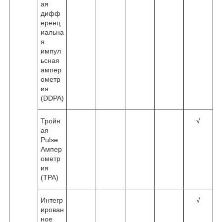
ая
дифф
еренц
иальна
я
импул
ьсная
ампер
ометр
ия
(DDPA)
Тройн
√
ая
Pulse
Ампер
ометр
ия
(TPA)
Интегр
√
ирован
ное