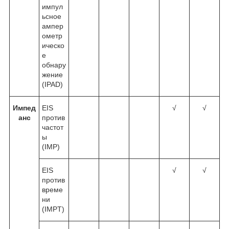
импул
ьсное
ампер
ометр
ическо
е
обнару
жение
(IPAD)
Импед
EIS
√
√
анс
против
частот
ы
(IMP)
EIS
√
√
против
време
ни
(IMPT)