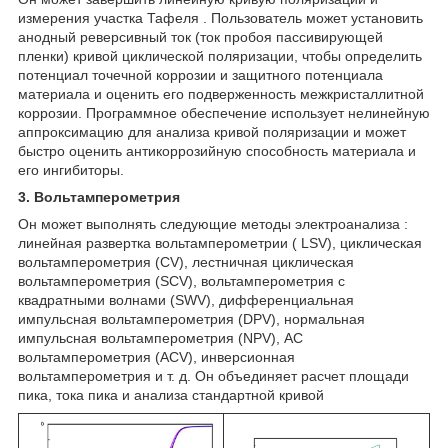
измерения участка Тафеля . Пользователь может установить
анодный реверсивный ток (ток пробоя пассивирующей
пленки) кривой циклической поляризации, чтобы определить
потенциал точечной коррозии и защитного потенциала
материала и оценить его подверженность межкристаллитной
коррозии. Программное обеспечение использует нелинейную
аппроксимацию для анализа кривой поляризации и может
быстро оценить антикоррозийную способность материала и
его ингибиторы.
3. Вольтамперометрия
Он может выполнять следующие методы электроанализа :
линейная развертка вольтамперометрии ( LSV), циклическая
вольтамперометрия (CV), лестничная циклическая
вольтамперометрия (SCV), вольтамперометрия с
квадратными волнами (SWV), дифференциальная
импульсная вольтамперометрия (DPV), нормальная
импульсная вольтамперометрия (NPV), AC
вольтамперометрия (ACV), инверсионная
вольтамперометрия и т. д. Он объединяет расчет площади
пика, тока пика и анализа стандартной кривой