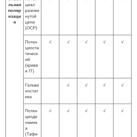
льная
циал
поляр
разомк
изаци
нутой
я
цепи
(OCP)
Потен
√
√
√
√
√
циоста
тическ
ий
(крива
я IT)
Гальва
√
√
√
√
ностат
ика
Потен
√
√
√
√
√
циоди
намик
а
(Тафе