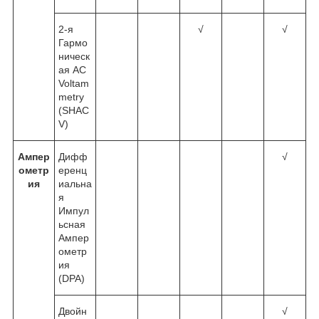
2-я
√
√
Гармо
ническ
ая AC
Voltam
metry
(SHAC
V)
Ампер
Дифф
√
ометр
еренц
ия
иальна
я
Импул
ьсная
Ампер
ометр
ия
(DPA)
Двойн
√