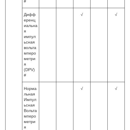
#
Дифф
√
√
еренц
иальна
я
импул
ьсная
вольта
мперо
метри
я
(DPV)
#
Норма
√
√
льная
Импул
ьсная
Вольта
мперо
метри
я