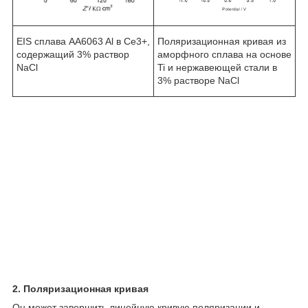
EIS сплава AA6063 Al в Се3+,
Поляризационная кривая из
содержащий 3% раствор
аморфного сплава на основе
NaCl
Ti и нержавеющей стали в
3% растворе NaCl
2. Поляризационная кривая
Он может завершить линейную кривую поляризации и