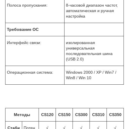
Полоса пропускания:
8-часовой диапазон частот,
автоматическая и ручная
настройка
Требование ОС
Интерфейс связи:
изолированная
универсальная
последовательная шина
(USB 2.0)
Операционная система:
Windows 2000 / XP / Win7 /
Win8 / Win 10
Методы
CS120
CS150
CS300
CS310
CS350
Стаби
Потен
√
√
√
√
√