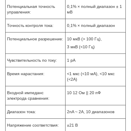
Потенциальная точность
0,1% × полный диапазон ± 1
управления:
мВ
Точность контроля тока:
0,1% × полный диапазон
Потенциальное разрешение:
10 мкВ (> 100 Гц),
3 мкВ (<10 Гц)
Чувствительность по току:
1 pA
Время нарастания:
<1 мкс (<10 мА), <10 мкс
(<2А)
Входной импеданс
10
12
Ом || 20 пФ
электрода сравнения:
Диапазон тока:
2nA ~ 2A, 10 диапазонов
Напряжение соответствия:
±21 В