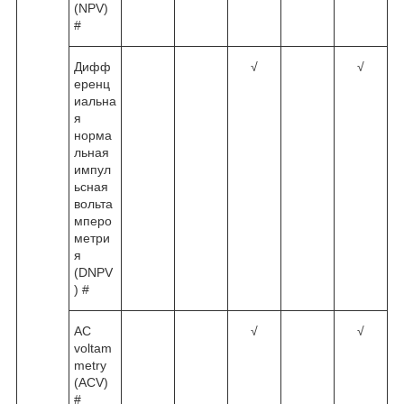
(NPV)
#
Дифф
√
√
еренц
иальна
я
норма
льная
импул
ьсная
вольта
мперо
метри
я
(DNPV
) #
AC
√
√
voltam
metry
(ACV)
#