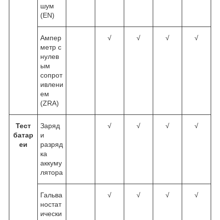
шум
(EN)
Ампер
√
√
√
√
метр с
нулев
ым
сопрот
ивлени
ем
(ZRA)
Тест
Заряд
√
√
√
√
батар
и
еи
разряд
ка
аккуму
лятора
Гальва
√
√
√
√
ностат
ически