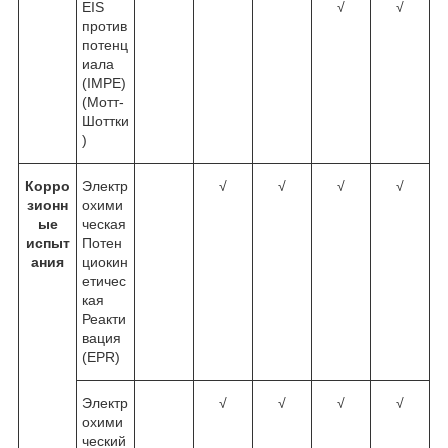
EIS
√
√
против
потенц
иала
(IMPE)
(Мотт-
Шоттки
)
Корро
Электр
√
√
√
√
зионн
охими
ые
ческая
испыт
Потен
ания
циокин
етичес
кая
Реакти
вация
(EPR)
Электр
√
√
√
√
охими
ческий