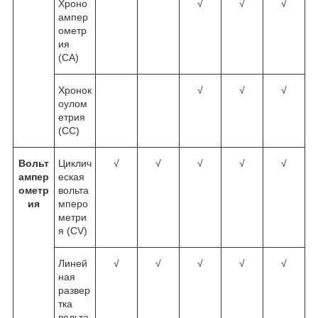
Хроно
√
√
√
ампер
ометр
ия
(CA)
Хронок
√
√
√
оулом
етрия
(CC)
Вольт
Циклич
√
√
√
√
√
ампер
еская
ометр
вольта
ия
мперо
метри
я (CV)
Линей
√
√
√
√
√
ная
развер
тка
вольта