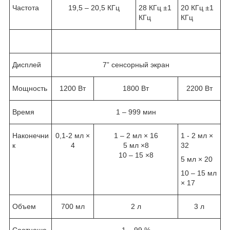
Частота
19,5 – 20,5 КГц
28 КГц ±1
20 КГц ±1
КГц
КГц
Дисплей
7” сенсорный экран
Мощность
1200 Вт
1800 Вт
2200 Вт
Время
1 – 999 мин
Наконечни
0,1-2 мл ×
1 – 2 мл × 16
1 - 2 мл ×
к
4
5 мл ×8
32
10 – 15 ×8
5 мл × 20
10 – 15 мл
× 17
Объем
700 мл
2 л
3 л
Соотноше
1 – 99 %