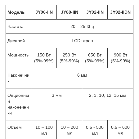
Модель
JY96-IIN
JY88-IIN
JY92-IIN
JY92-IIDN
Частота
20 – 25 КГц
Дисплей
LCD экран
Мощность
150 Вт
250 Вт
650 Вт
900 Вт
(5%-99%)
(5%-99%)
(5%-99%)
(5%-99%)
Наконечни
6 мм
к
Опционны
3 мм
2, 3, 10, 12, 15 мм
й
наконечни
ки
Объем
10 – 100
10 – 200
0,5 - 500
0,5 – 600
мл
мл
мл
мл