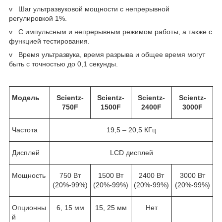
v Шаг ультразвуковой мощности с непрерывной
регулировкой 1%.
v С импульсным и непрерывным режимом работы, а также с
функцией тестирования.
v Время ультразвука, время разрыва и общее время могут
быть с точностью до 0,1 секунды.
Модель
Scientz-
Scientz-
Scientz-
Scientz-
750F
1500F
2400F
3000F
Частота
19,5 – 20,5 КГц
Дисплей
LCD дисплей
Мощность
750 Вт
1500 Вт
2400 Вт
3000 Вт
(20%-99%)
(20%-99%)
(20%-99%)
(20%-99%)
Опционны
6, 15 мм
15, 25 мм
Нет
й