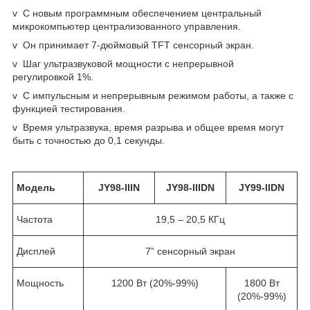
v С новым программным обеспечением центральный
микрокомпьютер централизованного управления.
v Он принимает 7-дюймовый TFT сенсорный экран.
v Шаг ультразвуковой мощности с непрерывной
регулировкой 1%.
v С импульсным и непрерывным режимом работы, а также с
функцией тестирования.
v Время ультразвука, время разрыва и общее время могут
быть с точностью до 0,1 секунды.
Модель
JY98-IIIN
JY98-IIIDN
JY99-IIDN
Частота
19,5 – 20,5 КГц
Дисплей
7” сенсорный экран
Мощность
1200 Вт (20%-99%)
1800 Вт
(20%-99%)