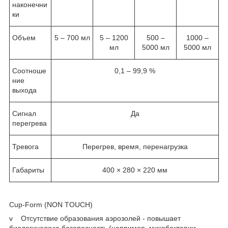
наконечни
ки
Объем
5 – 700 мл
5 – 1200
500 –
1000 –
мл
5000 мл
5000 мл
Соотноше
0,1 – 99,9 %
ние
выхода
Сигнал
Да
перегрева
Тревога
Перегрев, время, перенагрузка
Габариты
400 × 280 × 220 мм
Cup-Form (NON TOUCH)
v Отсутствие образования аэрозолей - повышает
биологическую безопасность (например, микобактерии,