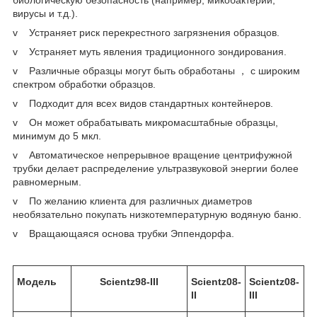
вирусы и т.д.).
v Устраняет риск перекрестного загрязнения образцов.
v Устраняет муть явления традиционного зондирования.
v Различные образцы могут быть обработаны ， с широким
спектром обработки образцов.
v Подходит для всех видов стандартных контейнеров.
v Он может обрабатывать микромасштабные образцы,
минимум до 5 мкл.
v Автоматическое непрерывное вращение центрифужной
трубки делает распределение ультразвуковой энергии более
равномерным.
v По желанию клиента для различных диаметров
необязательно покупать низкотемпературную водяную баню.
v Вращающаяся основа трубки Эппендорфа.
Модель
Scientz98-III
Scientz08-
Scientz08-
II
III