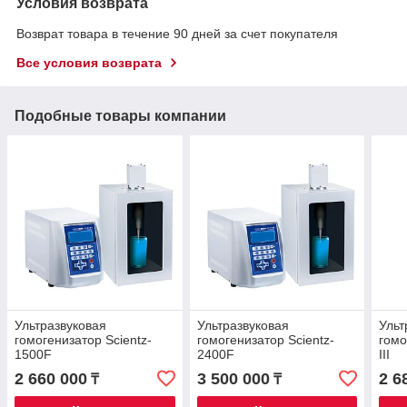
Условия возврата
Возврат товара в течение 90 дней за счет покупателя
Все условия возврата
Подобные товары компании
Ультразвуковая
Ультразвуковая
Ульт
гомогенизатор Scientz-
гомогенизатор Scientz-
гомо
1500F
2400F
III
2 660 000
3 500 000
2 6
₸
₸