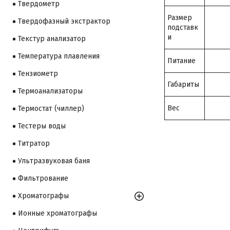
Твердометр
Размер
Твердофазный экстрактор
подставк
и
Текстур анализатор
Температура плавления
Питание
Тензиометр
Габариты
Термоанализаторы
Вес
Термостат (чиллер)
Тестеры воды
Титратор
Ультразвуковая баня
Фильтрование
Хроматографы
Ионные хроматографы