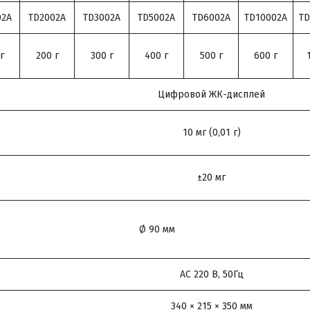
02A
TD2002A
TD3002A
TD5002A
TD6002A
TD10002A
TD
г
200 г
300 г
400 г
500 г
600 г
Цифровой ЖК-дисплей
10 мг (0,01 г)
±20 мг
Ø 90 мм
АС 220 В, 50Гц
340 × 215 × 350 мм