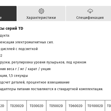
е
Характеристики
Спецификация
сы серий TD
дукта:
енсации электромагнитных сил.
-дисплей с подсветкой
32
рузки, регулировка уровня пузырьков, под крюком
я веса г / мг / карат / унция
ции, 1,5 секунды
одсчет деталей, процентное взвешивание
даптеры питания поставляются в стандартной комплектации.
02D
TD2002D
TD3002D
TD5002D
TD6002D
TD10002D
TD