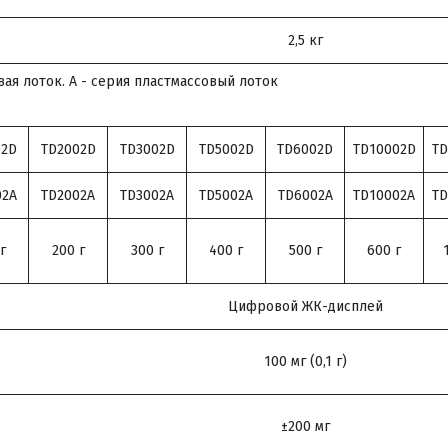
2,5 кг
вая лоток. A - серия пластмассовый лоток
02D
TD2002D
TD3002D
TD5002D
TD6002D
TD10002D
TD
02A
TD2002A
TD3002A
TD5002A
TD6002A
TD10002A
TD
г
200 г
300 г
400 г
500 г
600 г
Цифровой ЖК-дисплей
100 мг (0,1 г)
±200 мг