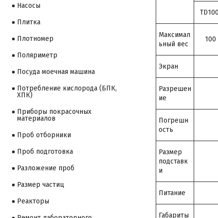
Насосы
TD10
Плитка
Максимал
Плотномер
100 
ьный вес
Поляриметр
Экран
Посуда моечная машина
Потребление кислорода (БПК,
Разрешен
ХПК)
ие
Приборы покрасочных
материалов
Погрешн
ость
Проб отборники
Проб подготовка
Размер
подставк
Разложение проб
и
Размер частиц
Питание
Реакторы
Габариты
Ремонт лабораторного