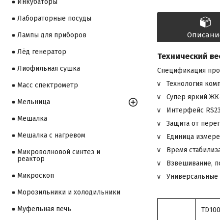
Инкубаторы
Лабораторные посуды
Описани
Лампы для приборов
Лёд генератор
Технический ве
Лиофильная сушка
Спецификация про
v Технология комп
Масс спектрометр
v Супер яркий ЖК
Мельница
v Интерфейс RS2
Мешалка
v Защита от перег
Мешалка с нагревом
v Единица измерени
v Время стабилиза
Микроволновой синтез и
реактор
v Взвешивание, п
Микроскоп
v Универсальные а
Морозильники и холодильники
Муфельная печь
TD10