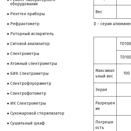
оборудование
Вес
Рентген приборы
D - серия алюмине
Рефрактометр
Роторный испаритель
TD10
Ситовой анализатор
Cпектрометры
TD10
Атомный спектрометры
Максимал
100 
БИК Спектрометры
ьный вес
Спектрофлуориметр
Экран
Спектрофотометр
Разрешен
ИК Спектрометры
ие
Сухожаровой стерилизатор
Погрешн
Сушильный шкаф
ость