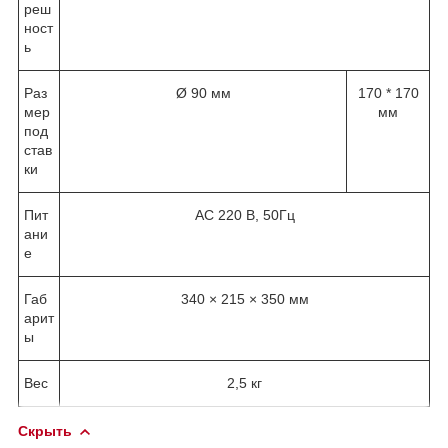
реш
ност
ь
Раз
Ø 90 мм
170 * 170
мер
мм
под
став
ки
Пит
АС 220 В, 50Гц
ани
е
Габ
340 × 215 × 350 мм
арит
ы
Вес
2,5 кг
Скрыть