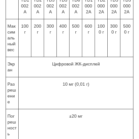
002
002
002
002
002
000
000
000
000
A
A
A
A
A
2A
2A
2A
2A
Мак
100
200
300
400
500
600
100
300
500
сим
г
г
г
г
г
г
0 г
0 г
0 г
аль
ный
вес
Экр
Цифровой ЖК-дисплей
ан
Раз
10 мг (0,01 г)
реш
ени
е
Пог
±20 мг
реш
ност
ь