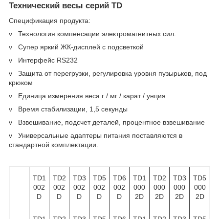
Технический весы серий TD
Спецификация продукта:
v Технология компенсации электромагнитных сил.
v Супер яркий ЖК-дисплей с подсветкой
v Интерфейс RS232
v Защита от перегрузки, регулировка уровня пузырьков, под
крюком
v Единица измерения веса г / мг / карат / унция
v Время стабилизации, 1,5 секунды
v Взвешивание, подсчет деталей, процентное взвешивание
v Универсальные адаптеры питания поставляются в
стандартной комплектации.
TD1
TD2
TD3
TD5
TD6
TD1
TD2
TD3
TD5
002
002
002
002
002
000
000
000
000
D
D
D
D
D
2D
2D
2D
2D
TD1
TD2
TD3
TD5
TD6
TD1
TD2
TD3
TD5