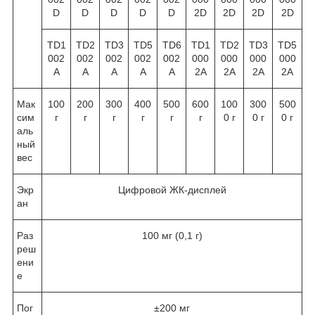
D
D
D
D
D
2D
2D
2D
2D
TD1
TD2
TD3
TD5
TD6
TD1
TD2
TD3
TD5
002
002
002
002
002
000
000
000
000
A
A
A
A
A
2A
2A
2A
2A
Мак
100
200
300
400
500
600
100
300
500
сим
г
г
г
г
г
г
0 г
0 г
0 г
аль
ный
вес
Экр
Цифровой ЖК-дисплей
ан
Раз
100 мг (0,1 г)
реш
ени
е
Пог
±200 мг