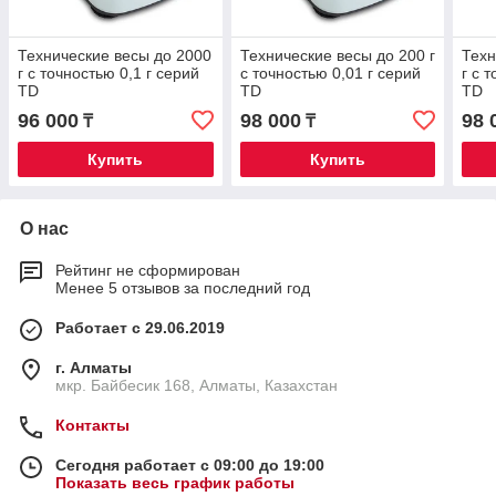
Технические весы до 2000
Технические весы до 200 г
Техн
г с точностью 0,1 г серий
с точностью 0,01 г серий
г с 
TD
TD
TD
96 000
98 000
98 
₸
₸
Купить
Купить
О нас
Рейтинг не сформирован
Менее 5 отзывов за последний год
Работает с 29.06.2019
г. Алматы
мкр. Байбесик 168, Алматы, Казахстан
Контакты
Сегодня работает с 09:00 до 19:00
Показать весь график работы