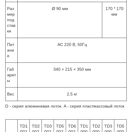
Раз
Ø 90 мм
170 * 170
мер
мм
под
став
ки
Пит
АС 220 В, 50Гц
ани
е
Габ
340 × 215 × 350 мм
арит
ы
Вес
2,5 кг
D - серия алюминевая лоток. A - серия пластмассовый лоток
TD1
TD2
TD3
TD5
TD6
TD1
TD2
TD3
TD5
002
002
002
002
002
000
000
000
000