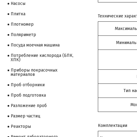
Насосы
Плитка
Технические харак
Плотномер
Максималь
Поляриметр
Минимальн
Посуда моечная машина
Потребление кислорода (БПК,
ХПК)
Приборы покрасочных
материалов
Проб отборники
Тип н
Проб подготовка
Мо
Разложение проб
Размер частиц
Комплектации
Реакторы
Ремонт лабораторного