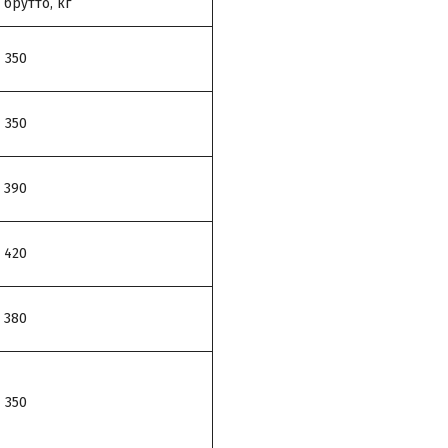
 брутто, кг
350
350
390
420
380
350