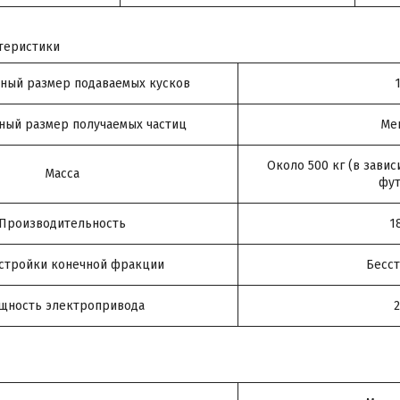
теристики
ный размер подаваемых кусков
ый размер получаемых частиц
Ме
Около 500 кг (в зави
Масса
фут
Производительность
1
астройки конечной фракции
Бесс
щность электропривода
2