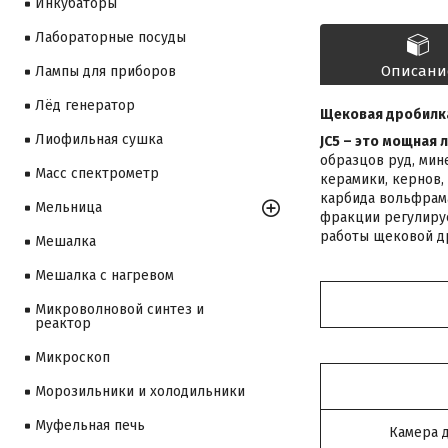
Инкубаторы
Лабораторные посуды
Описани
Лампы для приборов
Лёд генератор
Щековая дробилка
Лиофильная сушка
JC5 – это мощная
образцов руд, мине
Масс спектрометр
керамики, кернов, 
карбида вольфрама
Мельница
фракции регулируе
работы щековой др
Мешалка
Мешалка с нагревом
Микроволновой синтез и
реактор
Микроскоп
Морозильники и холодильники
Муфельная печь
Камера 