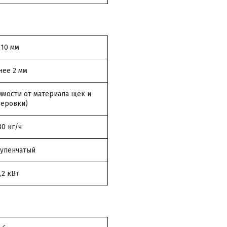
110 мм
нее 2 мм
симости от материала щек и
еровки)
80 кг/ч
тупенчатый
,2 кВт