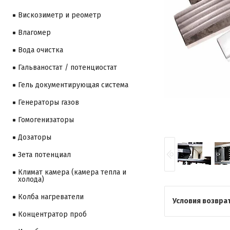
Вискозиметр и реометр
Влагомер
Вода очистка
Гальваностат / потенциостат
Гель документирующая система
Генераторы газов
Гомогенизаторы
Дозаторы
Зета потенциал
Климат камера (камера тепла и
холода)
Колба нагреватели
Концентратор проб