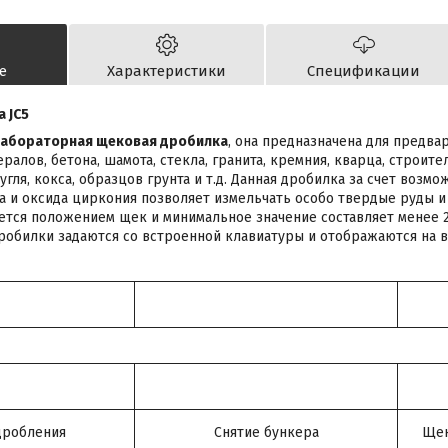
е
Характеристики
Спецификации
 JC5
 лабораторная щековая дробилка
, она предназначена для предва
ралов, бетона, шамота, стекла, гранита, кремния, кварца, строит
угля, кокса, образцов грунта и т.д. Данная дробилка за счет возм
 и оксида циркония позволяет измельчать особо твердые руды и
тся положением щек и минимальное значение составляет менее 
обилки задаются со встроенной клавиатуры и отображаются на в
дробления
Снятие бункера
Щек