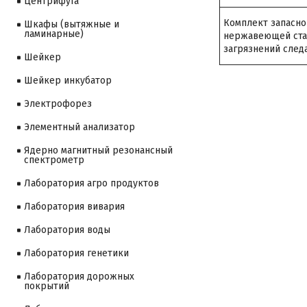
Центрифуга
Комплект запасно
Шкафы (вытяжные и
ламинарные)
нержавеющей стал
загрязнений след
Шейкер
Шейкер инкубатор
Электрофорез
Элементный анализатор
Ядерно магнитный резонансный
спектрометр
Лаборатория агро продуктов
Лаборатория вивария
Лаборатория воды
Лаборатория генетики
Лаборатория дорожных
покрытий