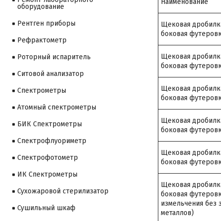
Наименование
оборудование
Рентген приборы
Щековая дробилка
боковая футеров
Рефрактометр
Щековая дробилка
Роторный испаритель
боковая футеров
Ситовой анализатор
Щековая дробилка
Cпектрометры
боковая футеров
Атомный спектрометры
Щековая дробилка
БИК Спектрометры
боковая футеровк
Спектрофлуориметр
Щековая дробилка
Спектрофотометр
боковая футеровк
ИК Спектрометры
Щековая дробилка 
Сухожаровой стерилизатор
боковая футеровк
измельчения без 
Сушильный шкаф
металлов)