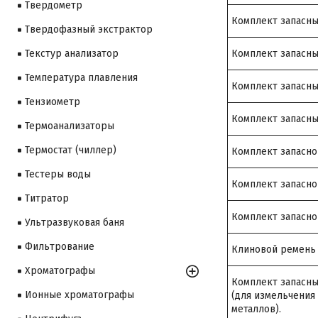
Твердометр
Комплект запасны
Твердофазный экстрактор
Комплект запасн
Текстур анализатор
Температура плавления
Комплект запасны
Тензиометр
Комплект запасны
Термоанализаторы
Термостат (чиллер)
Комплект запасн
Тестеры воды
Комплект запасно
Титратор
Комплект запасно
Ультразвуковая баня
Фильтрование
Клиновой ремень 
Хроматографы
Комплект запасных
Ионные хроматографы
(для измельчения
металлов).