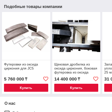
Подобные товары компании
Футеровки из оксида
Щековая дробилка из
Запа
циркония для JC5
оксида циркония, боковая
упло
футеровка из оксида
25 м
циркония JC5
и ка
5 760 000
14 400 000
31 
₸
₸
мел
Купить
Купить
О нас