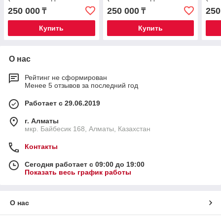
измельчения без следов
измельчения без следов
изме
250 000
250 000
250
₸
₸
тяжелых металлов)
тяжелых металлов)
тяже
Купить
Купить
О нас
Рейтинг не сформирован
Менее 5 отзывов за последний год
Работает с 29.06.2019
г. Алматы
мкр. Байбесик 168, Алматы, Казахстан
Контакты
Сегодня работает с 09:00 до 19:00
Показать весь график работы
О нас