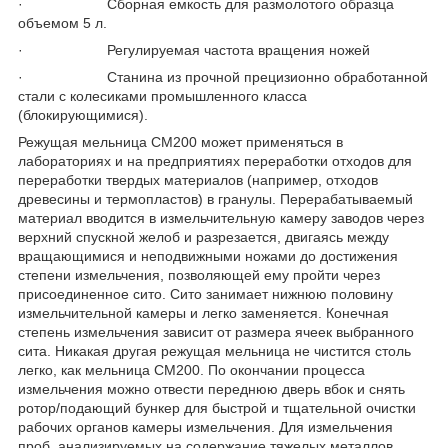
· Сборная емкость для размолотого образца
объемом 5 л.
· Регулируемая частота вращения ножей
· Станина из прочной прецизионно обработанной
стали с колесиками промышленного класса
(блокирующимися).
Режущая мельница CM200 может применяться в
лабораториях и на предприятиях переработки отходов для
переработки твердых материалов (например, отходов
древесины и термопластов) в гранулы. Перерабатываемый
материал вводится в измельчительную камеру заводов через
верхний спускной желоб и разрезается, двигаясь между
вращающимися и неподвижными ножами до достижения
степени измельчения, позволяющей ему пройти через
присоединенное сито. Сито занимает нижнюю половину
измельчительной камеры и легко заменяется. Конечная
степень измельчения зависит от размера ячеек выбранного
сита. Никакая другая режущая мельница не чистится столь
легко, как мельница CM200. По окончании процесса
измельчения можно отвести переднюю дверь вбок и снять
ротор/подающий бункер для быстрой и тщательной очистки
рабочих органов камеры измельчения. Для измельчения
проб, анализируемых на содержание тяжелых металлов,