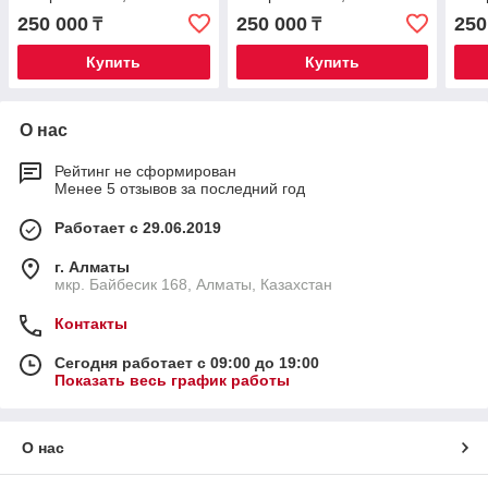
универсальная режущая
универсальная режущая
уни
250 000
250 000
250
₸
₸
мельница CM200
мельница CM200
мел
Купить
Купить
О нас
Рейтинг не сформирован
Менее 5 отзывов за последний год
Работает с 29.06.2019
г. Алматы
мкр. Байбесик 168, Алматы, Казахстан
Контакты
Сегодня работает с 09:00 до 19:00
Показать весь график работы
О нас