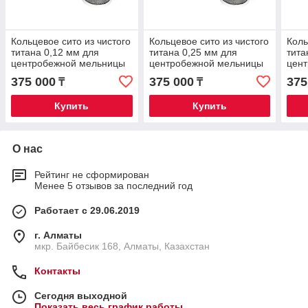
Кольцевое сито из чистого
Кольцевое сито из чистого
Коль
титана 0,12 мм для
титана 0,25 мм для
тита
центробежной мельницы
центробежной мельницы
цен
FM200
FM200
FM2
375 000
375 000
375
₸
₸
Купить
Купить
О нас
Рейтинг не сформирован
Менее 5 отзывов за последний год
Работает с 29.06.2019
г. Алматы
мкр. Байбесик 168, Алматы, Казахстан
Контакты
Сегодня выходной
Показать весь график работы