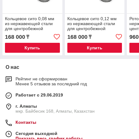
Кольцевое сито 0,08 мм
Кольцевое сито 0,12 мм
Рото
из нержавеющей стали
из нержавеющей стали
нер
для центробежной
для центробежной
цен
мельницы FM200
мельницы FM200
FM2
168 000
168 000
960
₸
₸
Купить
Купить
О нас
Рейтинг не сформирован
Менее 5 отзывов за последний год
Работает с 29.06.2019
г. Алматы
мкр. Байбесик 168, Алматы, Казахстан
Контакты
Сегодня выходной
Показать весь график работы