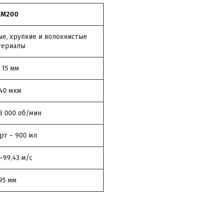
FM200
ые, хрупкие и волокнистые
териалы
 15 мм
 40 мкм
8 000 об/мин
рт – 900 мл
–99,43 м/с
95 мм