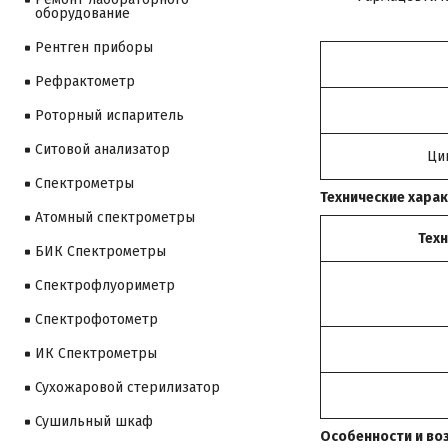
оборудование
Рентген приборы
Рефрактометр
Роторный испаритель
Ситовой анализатор
Ци
Cпектрометры
Технические хара
Атомный спектрометры
Тех
БИК Спектрометры
Спектрофлуориметр
Спектрофотометр
ИК Спектрометры
Сухожаровой стерилизатор
Сушильный шкаф
Особенности и во