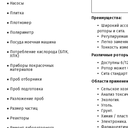
Насосы
Плитка
Преимущества:
Плотномер
Широкий ассо
роторы и сита.
Поляриметр
Регулируемая 
Легко заменя
Посуда моечная машина
Тонкость изме
Потребление кислорода (БПК,
Различные роторы
ХПК)
Доступны 6/1
Приборы покрасочных
Ротор может 
материалов
Сита стандарт
Проб отборники
Области применен
Сельское хозя
Проб подготовка
Анализ токсич
Разложение проб
Экология.
Уголь.
Размер частиц
Грунт.
Химия / пласт
Реакторы
Электроника.
Фармацевтиче
Ремонт лабораторного