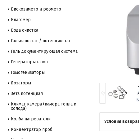
Вискозиметр и реометр
Влагомер
Вода очистка
Гальваностат / потенциостат
Гель документирующая система
Генераторы газов
Гомогенизаторы
Дозаторы
Зета потенциал
Климат камера (камера тепла и
холода)
Колба нагреватели
Концентратор проб