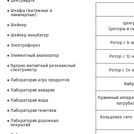
Центрифуга
Шкафы (вытяжные и
ламинарные)
Цент
Шейкер
(роторы и с
Шейкер инкубатор
Ротор с 6-
Электрофорез
Элементный анализатор
Ротор с 12-
Ядерно магнитный резонансный
спектрометр
Ротор с 24-
Лаборатория агро продуктов
Вибр
Лаборатория вивария
Приемный аппарат
Лаборатория воды
патрубк
Лаборатория генетики
Кольцевое сито
Лаборатория дорожных
покрытий