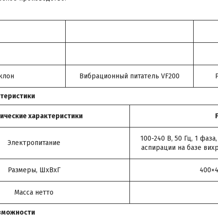
клон
Вибрационный питатель VF200
ктеристики
нические характеристики
100-240 В, 50 Гц, 1 фаз
Электропитание
аспирации на базе вих
Размеры, ШxВxГ
400×
Масса нетто
зможности