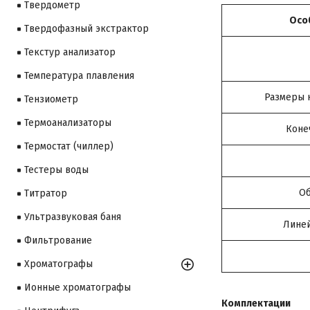
Твердометр
Осо
Твердофазный экстрактор
Текстур анализатор
Температура плавления
Размеры 
Тензиометр
Термоанализаторы
Коне
Термостат (чиллер)
Тестеры воды
Об
Титратор
Ультразвуковая баня
Линей
Фильтрование
Хроматографы
Ионные хроматографы
Комплектации