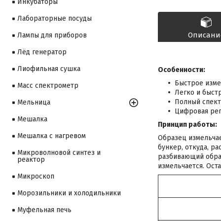
Инкубаторы
Лабораторные посуды
Описани
Лампы для приборов
Лёд генератор
Лиофильная сушка
Особенности:
Быстрое изме
Масс спектрометр
Легко и быстр
Полный спект
Мельница
Цифровая рег
Мешалка
Принцип работы:
Мешалка с нагревом
Образец измельчае
бункер, откуда, р
Микроволновой синтез и
разбивающий образ
реактор
измельчается. Ост
Микроскоп
Морозильники и холодильники
Муфельная печь