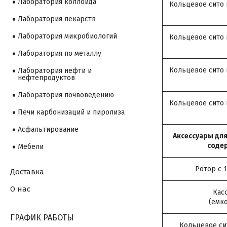
Лаборатория коллоида
Кольцевое сито
Лаборатория лекарств
Лаборатория микробиологий
Кольцевое сито
Лаборатория по металлу
Кольцевое сито
Лаборатория нефти и
нефтепродуктов
Лаборатория почвоведению
Кольцевое сито
Печи карбонизаций и пиролиза
Асфальтирование
Аксессуары для
соде
Мебели
Ротор с 1
Доставка
О нас
Кас
(емк
ГРАФИК РАБОТЫ
Кольцевое си