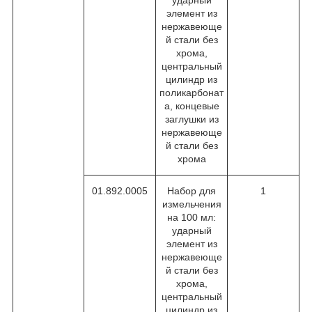
элемент из
нержавеюще
й стали без
хрома,
центральный
цилиндр из
поликарбонат
а, концевые
заглушки из
нержавеюще
й стали без
хрома
01.892.0005
Набор для
1
измельчения
на 100 мл:
ударный
элемент из
нержавеюще
й стали без
хрома,
центральный
цилиндр из