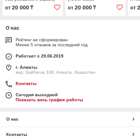
обслуживание и сервис)
обсл
20 000
20 000
от
₸
от
₸
от
О нас
Рейтинг не сформирован
Менее 5 отзывов за последний год
Работает с 29.06.2019
г. Алматы
мкр. Байбесик 168, Алматы, Казахстан
Контакты
Сегодня выходной
Показать весь график работы
О нас
Контакты