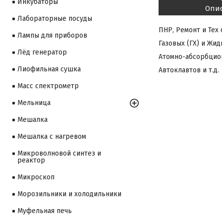
Инкубаторы
Опи
Лабораторные посуды
ПНР, Ремонт и Тех
Лампы для приборов
Газовых (ГХ) и Жи
Лёд генератор
Атомно-абсорбцио
Лиофильная сушка
Автоклавтов и т.д.
Масс спектрометр
Мельница
Мешалка
Мешалка с нагревом
Микроволновой синтез и
реактор
Микроскоп
Морозильники и холодильники
Муфельная печь