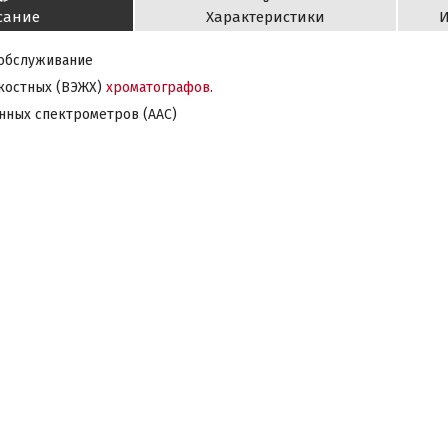
сание
Характеристики
И
 обслуживание
дкостных (ВЭЖХ)
хроматографов
.
нных спектрометров (ААС)