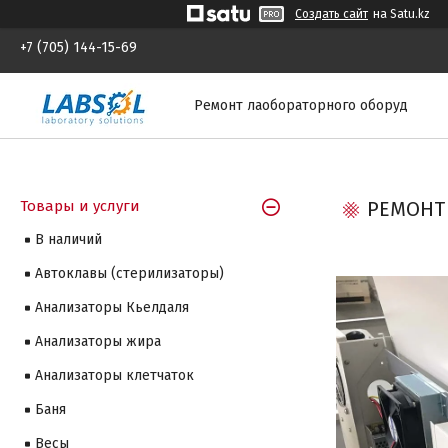
Создать сайт
на Satu.kz
+7 (705) 144-15-69
Ремонт лаобораторного оборуд
Товары и услуги
РЕМОНТ 
В наличий
Автоклавы (стерилизаторы)
Анализаторы Кьелдаля
Анализаторы жира
Анализаторы клетчаток
Баня
Весы