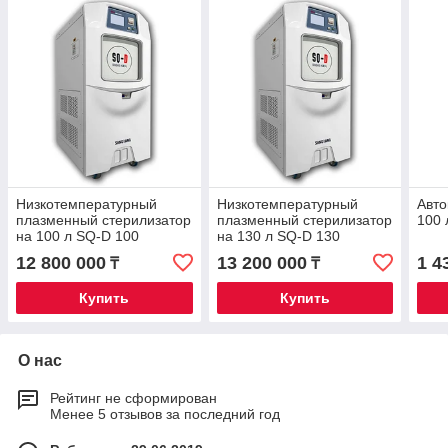
Низкотемпературный
Низкотемпературный
Авто
плазменный стерилизатор
плазменный стерилизатор
100 
на 100 л SQ-D 100
на 130 л SQ-D 130
12 800 000
13 200 000
1 4
₸
₸
Купить
Купить
О нас
Рейтинг не сформирован
Менее 5 отзывов за последний год