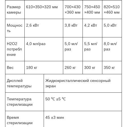
Размер
610×350×320 мм
700×430
750×450
820×510
камеры
×360 мм
×400 мм
×460 мм
Мощнос
2,6 кВт
3,8 кВт
4,2 кВт
5,0 кВт
ть
H2O2
4,0 мл/раз
5,0 мл/
5,5 мл/
8,0 мл/
потребл
раз
раз
раз
ение
Вес
180 кг
260 кг
300 кг
350 кг
Дисплей
Жидкокристаллический сенсорный
температуры
экран
Температура
50 ℃ ±5 ℃
стерилизации
Время
45 ±3 мин
стерилизации