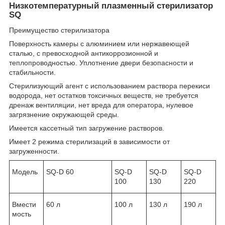
Низкотемпературный плазменный стерилизатор
SQ
Преимущество стерилизатора
Поверхность камеры с алюминием или нержавеющей
сталью, с превосходной антикоррозионной и
теплопроводностью. Уплотнение двери безопасности и
стабильности.
Стерилизующий агент с использованием раствора перекиси
водорода, нет остатков токсичных веществ, не требуется
дренаж вентиляции, нет вреда для оператора, нулевое
загрязнение окружающей среды.
Имеется кассетный тип загружение растворов.
Имеет 2 режима стерилизаций в зависимости от
загруженности.
Модель
SQ-D 60
SQ-D
SQ-D
SQ-D
100
130
220
Вмести
60 л
100 л
130 л
190 л
мость