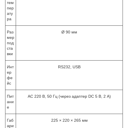
тем
пер
ату
ра
Раз
Ø 90 мм
мер
под
ста
вки
Инт
RS232, USB
ер
фе
йс
Пит
AC 220 В, 50 Гц (через адаптер DC 5 В, 2 А)
ани
е
Габ
225 × 220 × 265 мм
ари