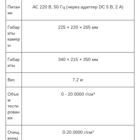
Питан
AC 220 В, 50 Гц (через адаптер DC 5 В, 2 А)
ие
Габар
225 × 220 × 265 мм
иты
камер
ы
Габар
340 × 215 × 350 мм
иты
Вес
7,2 кг
Объе
0 - 20.0000 г/см³
м
тести
рован
ия
Очищ
0-20.0000 г/см³
енны