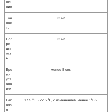
ше
ние
Точ
±2 мг
нос
ть
Пог
±2 мг
ре
шн
ост
ь
Вре
менее 8 сек
мя
уст
ано
вки
Раб
17.5 ℃ ~ 22.5 ℃, с изменением менее 1℃/ч
оча
я