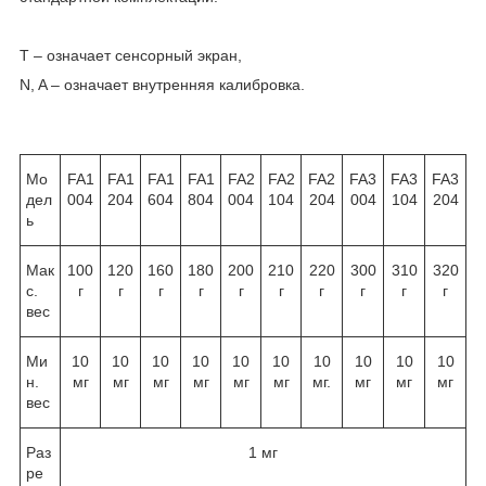
T – означает сенсорный экран,
N, A – означает внутренняя калибровка.
Мо
FA1
FA1
FA1
FA1
FA2
FA2
FA2
FA3
FA3
FA3
дел
004
204
604
804
004
104
204
004
104
204
ь
Мак
100
120
160
180
200
210
220
300
310
320
с.
г
г
г
г
г
г
г
г
г
г
вес
Ми
10
10
10
10
10
10
10
10
10
10
н.
мг
мг
мг
мг
мг
мг
мг.
мг
мг
мг
вес
Раз
1 мг
ре