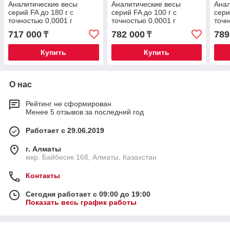
Аналитические весы
Аналитические весы
Анал
серий FA до 180 г с
серий FA до 100 г с
сери
точностью 0,0001 г
точностью 0,0001 г
точн
сенсорный
сенсорный внутренний
сенс
717 000
782 000
789
₸
₸
калибровка
кали
Купить
Купить
О нас
Рейтинг не сформирован
Менее 5 отзывов за последний год
Работает с 29.06.2019
г. Алматы
мкр. Байбесик 168, Алматы, Казахстан
Контакты
Сегодня работает с 09:00 до 19:00
Показать весь график работы