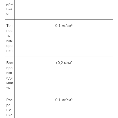
диа
паз
он
Точ
0,1 мг/см³
нос
ть
изм
ере
ния
Вос
±0,2 г/см³
про
изв
оди
мос
ть
Раз
0,1 мг/см³
ре
ше
ние