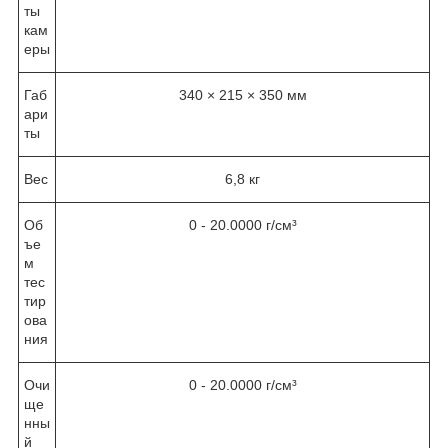
ты
кам
еры
Габ
340 × 215 × 350 мм
ари
ты
Вес
6,8 кг
Об
0 - 20.0000 г/см³
ъе
м
тес
тир
ова
ния
Очи
0 - 20.0000 г/см³
ще
нны
й