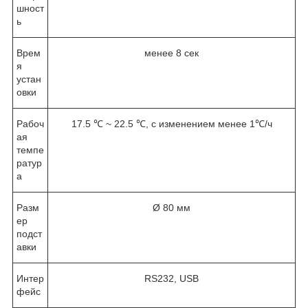
шност
ь
Врем
менее 8 сек
я
устан
овки
Рабоч
17.5 ℃ ~ 22.5 ℃, с изменением менее 1℃/ч
ая
темпе
ратур
а
Разм
Ø 80 мм
ер
подст
авки
Интер
RS232, USB
фейс