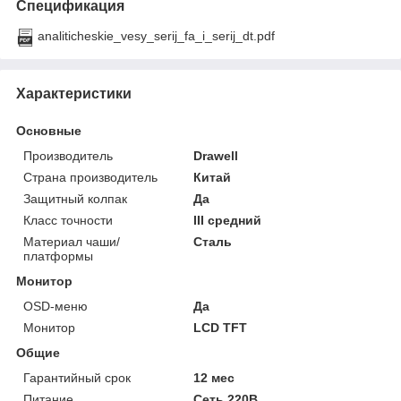
Спецификация
analiticheskie_vesy_serij_fa_i_serij_dt.pdf
Характеристики
Основные
Производитель
Drawell
Страна производитель
Китай
Защитный колпак
Да
Класс точности
III средний
Материал чаши/
Сталь
платформы
Монитор
OSD-меню
Да
Монитор
LCD TFT
Общие
Гарантийный срок
12 мес
Питание
Сеть 220В