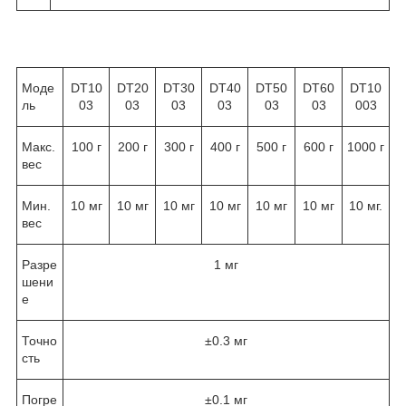
Моде
DT10
DT20
DT30
DT40
DT50
DT60
DT10
ль
03
03
03
03
03
03
003
Макс.
100 г
200 г
300 г
400 г
500 г
600 г
1000 г
вес
Мин.
10 мг
10 мг
10 мг
10 мг
10 мг
10 мг
10 мг.
вес
Разре
1 мг
шени
е
Точно
±0.3 мг
сть
Погре
±0.1 мг