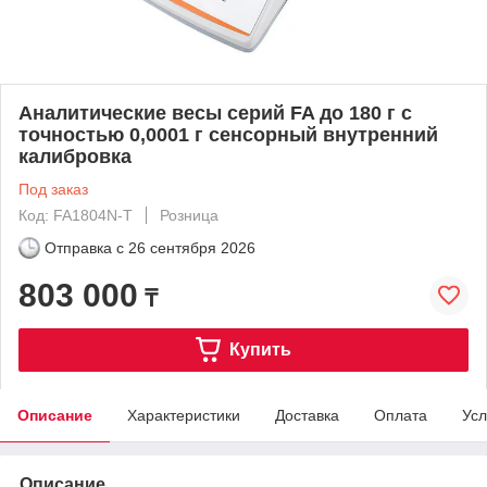
Аналитические весы серий FA до 180 г с
точностью 0,0001 г сенсорный внутренний
калибровка
Под заказ
Код: FA1804N-T
Розница
Отправка с
26 сентября 2026
803 000
₸
Купить
Описание
Характеристики
Доставка
Оплата
Усл
Описание