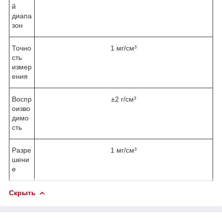
й
диапа
зон
Точно
1 мг/см³
сть
измер
ения
Воспр
±2 г/см³
оизво
димо
сть
Разре
1 мг/см³
шени
е
Скрыть