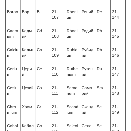
Boron
Бор
B
21-
Rheni
Рений
Re
21-
107
um
144
Cadm
Кадм
Cd
21-
Rhodi
Родий
Rh
21-
ium
ий
108
um
145
Calciu
Кальц
Ca
21-
Rubidi
Рубид
Rb
21-
m
ий
109
um
ий
146
Ceriu
Цери
Ce
21-
Ruthe
Рутен
Ru
21-
m
й
110
nium
ий
147
Cesiu
Цезий
Cs
21-
Sama
Сама
Sm
21-
m
111
rium
рий
148
Chro
Хром
Cr
21-
Scand
Сканд
Sc
21-
mium
112
ium
ий
149
Cobal
Кобал
Co
21-
Seleni
Селе
Se
21-