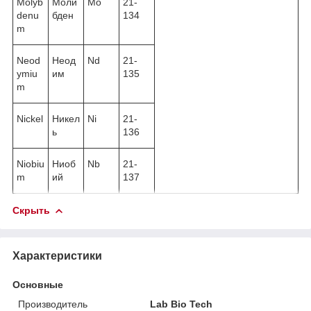
Molyb
Моли
Mo
21-
denu
бден
134
m
Neod
Неод
Nd
21-
ymiu
им
135
m
Nickel
Никел
Ni
21-
ь
136
Niobiu
Ниоб
Nb
21-
m
ий
137
Скрыть
Характеристики
Основные
Производитель
Lab Bio Tech