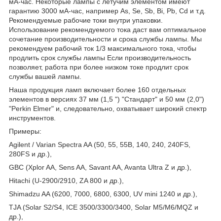
мА-час. Некоторые лампы с летучим элементом имеют
гарантию 3000 мА-час, например As, Se, Sb, Bi, Pb, Cd и т.д.
Рекомендуемые рабочие токи внутри упаковки.
Использование рекомендуемого тока даст вам оптимальное
сочетание производительности и срока службы лампы. Мы
рекомендуем рабочий ток 1/3 максимального тока, чтобы
продлить срок службы лампы Если производительность
позволяет, работа при более низком токе продлит срок
службы вашей лампы.
Наша продукция ламп включает более 160 отдельных
элементов в версиях 37 мм (1,5 ") "Стандарт" и 50 мм (2,0")
"Perkin Elmer" и, следовательно, охватывает широкий спектр
инструментов.
Примеры:
Agilent / Varian Spectra AA (50, 55, 55B, 140, 240, 240FS,
280FS и др.),
GBC (Xplor AA, Sens AA, Savant AA, Avanta Ultra Z и др.),
Hitachi (U-2900/2910, ZA 800 и др.),
Shimadzu AA (6200, 7000, 6800, 6300, UV mini 1240 и др.),
TJA (Solar S2/S4, ICE 3500/3300/3400, Solar M5/M6/MQZ и
др.),