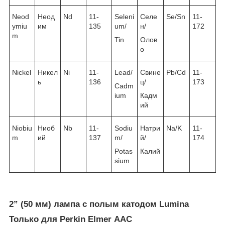
Neod
Неод
Nd
11-
Seleni
Селе
Se/Sn
11-
ymiu
им
135
um/
н/
172
m
Tin
Олов
о
Nickel
Никел
Ni
11-
Lead/
Свине
Pb/Cd
11-
ь
136
ц/
173
Cadm
ium
Кадм
ий
Niobiu
Ниоб
Nb
11-
Sodiu
Натри
Na/K
11-
m
ий
137
m/
й/
174
Potas
Калий
sium
2” (50 мм) лампа с полым катодом Lumina
Только для Perkin Elmer ААС