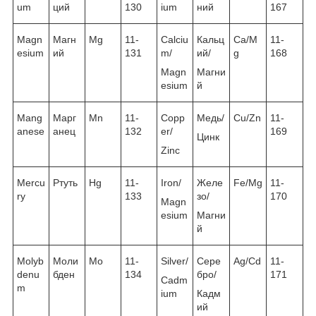
um
ций
130
ium
ний
167
Magn
Магн
Mg
11-
Calciu
Кальц
Ca/M
11-
esium
ий
131
m/
ий/
g
168
Magn
Магни
esium
й
Mang
Марг
Mn
11-
Copp
Медь/
Cu/Zn
11-
anese
анец
132
er/
169
Цинк
Zinc
Mercu
Ртуть
Hg
11-
Iron/
Желе
Fe/Mg
11-
ry
133
зо/
170
Magn
esium
Магни
й
Molyb
Моли
Mo
11-
Silver/
Сере
Ag/Cd
11-
denu
бден
134
бро/
171
Cadm
m
ium
Кадм
ий