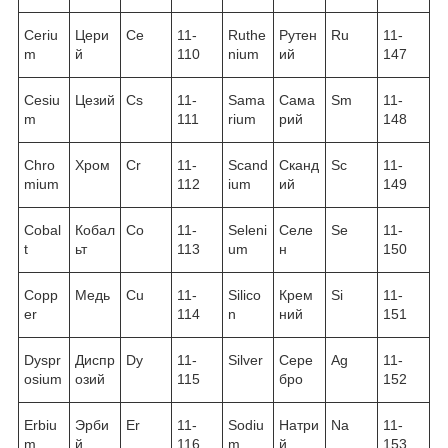
Ceriu
Цери
Ce
11-
Ruthe
Рутен
Ru
11-
m
й
110
nium
ий
147
Cesiu
Цезий
Cs
11-
Sama
Сама
Sm
11-
m
111
rium
рий
148
Chro
Хром
Cr
11-
Scand
Сканд
Sc
11-
mium
112
ium
ий
149
Cobal
Кобал
Co
11-
Seleni
Селе
Se
11-
t
ьт
113
um
н
150
Copp
Медь
Cu
11-
Silico
Крем
Si
11-
er
114
n
ний
151
Dyspr
Диспр
Dy
11-
Silver
Сере
Ag
11-
osium
озий
115
бро
152
Erbiu
Эрби
Er
11-
Sodiu
Натри
Na
11-
m
й
116
m
й
153