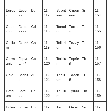
Europ
Европ
Eu
11-
Stront
Строн
Sr
11-
ium
ий
117
ium
ций
154
Gadol
Гадол
Gd
11-
Tantal
Танта
Ta
11-
inium
иний
118
um
л
155
Galliu
Галий
Ga
11-
Telluri
Теллу
Te
11-
m
119
um
р
156
Germ
Герм
Ge
11-
Terbiu
Терби
Tb
11-
anium
аний
120
m
й
157
Gold
Золот
Au
11-
Thalli
Талли
Tl
11-
о
121
um
й
158
Hafni
Гафн
Hf
11-
Thuliu
Тулий
Tm
11-
um
ий
122
m
159
Holmi
Гольм
Ho
11-
Tin
Олов
Sn
11-