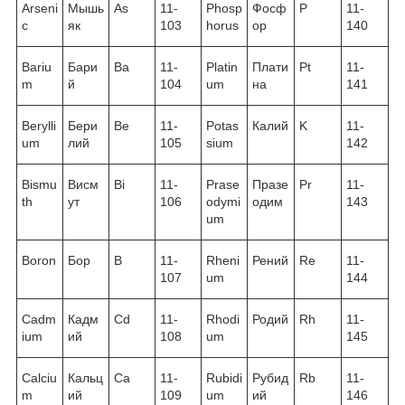
Arseni
Мышь
As
11-
Phosp
Фосф
P
11-
c
як
103
horus
ор
140
Bariu
Бари
Ba
11-
Platin
Плати
Pt
11-
m
й
104
um
на
141
Berylli
Бери
Be
11-
Potas
Калий
K
11-
um
лий
105
sium
142
Bismu
Висм
Bi
11-
Prase
Празе
Pr
11-
th
ут
106
odymi
одим
143
um
Boron
Бор
B
11-
Rheni
Рений
Re
11-
107
um
144
Cadm
Кадм
Cd
11-
Rhodi
Родий
Rh
11-
ium
ий
108
um
145
Calciu
Кальц
Ca
11-
Rubidi
Рубид
Rb
11-
m
ий
109
um
ий
146