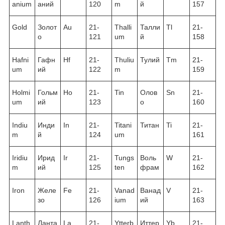
anium
аний
120
m
й
157
Gold
Золот
Au
21-
Thalli
Талли
Tl
21-
о
121
um
й
158
Hafni
Гафн
Hf
21-
Thuliu
Тулий
Tm
21-
um
ий
122
m
159
Holmi
Гольм
Ho
21-
Tin
Олов
Sn
21-
um
ий
123
о
160
Indiu
Инди
In
21-
Titani
Титан
Ti
21-
m
й
124
um
161
Iridiu
Ирид
Ir
21-
Tungs
Воль
W
21-
m
ий
125
ten
фрам
162
Iron
Желе
Fe
21-
Vanad
Ванад
V
21-
зо
126
ium
ий
163
Lanth
Ланта
La
21-
Ytterb
Иттер
Yb
21-