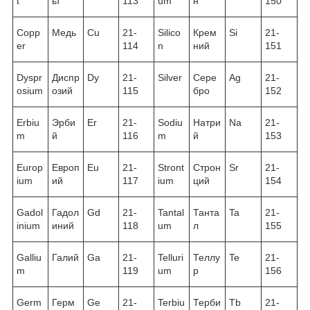
t
ьт
113
um
н
150
Copp
Медь
Cu
21-
Silico
Крем
Si
21-
er
114
n
ний
151
Dyspr
Диспр
Dy
21-
Silver
Сере
Ag
21-
osium
озий
115
бро
152
Erbiu
Эрби
Er
21-
Sodiu
Натри
Na
21-
m
й
116
m
й
153
Europ
Европ
Eu
21-
Stront
Строн
Sr
21-
ium
ий
117
ium
ций
154
Gadol
Гадол
Gd
21-
Tantal
Танта
Ta
21-
inium
иний
118
um
л
155
Galliu
Галий
Ga
21-
Telluri
Теллу
Te
21-
m
119
um
р
156
Germ
Герм
Ge
21-
Terbiu
Терби
Tb
21-