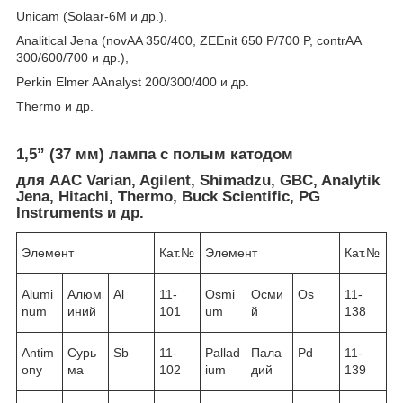
Unicam (Solaar-6М и др.),
Analitical Jena (novAA 350/400, ZEEnit 650 P/700 P, contrAA
300/600/700 и др.),
Perkin Elmer AAnalyst 200/300/400 и др.
Thermo и др.
1,5” (37 мм) лампа с полым катодом
для ААС Varian, Agilent, Shimadzu, GBC, Analytik
Jena, Hitachi, Thermo, Buck Scientific, PG
Instruments и др.
Элемент
Кат.№
Элемент
Кат.№
Alumi
Алюм
Al
11-
Osmi
Осми
Os
11-
num
иний
101
um
й
138
Antim
Сурь
Sb
11-
Pallad
Пала
Pd
11-
ony
ма
102
ium
дий
139