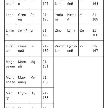
anum
н
127
ium
бий
164
Lead
Свин
Pb
21-
Yttriu
Иттри
Y
21-
ец
128
m
й
165
Lithiu
Литий
Li
21-
Zinc
Цинк
Zn
21-
m
129
166
Luteti
Люте
Lu
21-
Zircon
Цирко
Zr
21-
um
ций
130
ium
ний
167
Magn
Магн
Mg
21-
esium
ий
131
Mang
Марг
Mn
21-
anese
анец
132
Mercu
Ртуть
Hg
21-
ry
133