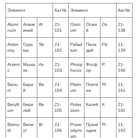
Элемент
Кат.№
Элемент
Кат.№
Alumi
Алюм
Al
21-
Osmi
Осми
Os
21-
num
иний
101
um
й
138
Antim
Сурь
Sb
21-
Pallad
Пала
Pd
21-
ony
ма
102
ium
дий
139
Arseni
Мышь
As
21-
Phosp
Фосф
P
21-
c
як
103
horus
ор
140
Bariu
Бари
Ba
21-
Platin
Плати
Pt
21-
m
й
104
um
на
141
Berylli
Бери
Be
21-
Potas
Калий
K
21-
um
лий
105
sium
142
Bismu
Висм
Bi
21-
Prase
Празе
Pr
21-
th
ут
106
odymi
одим
143
um