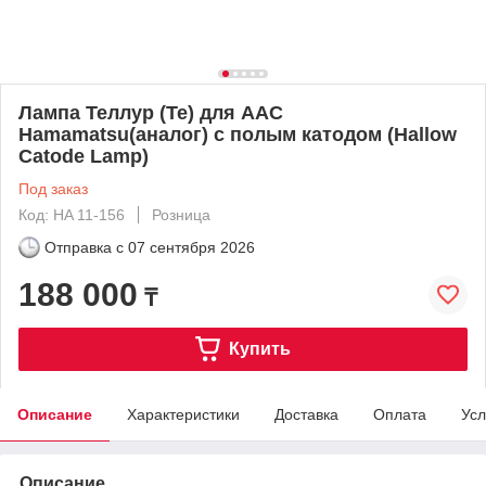
Лампа Теллур (Te) для ААС
Hamamatsu(аналог) с полым катодом (Hallow
Catode Lamp)
Под заказ
Код: HA 11-156
Розница
Отправка с
07 сентября 2026
188 000
₸
Купить
Описание
Характеристики
Доставка
Оплата
Усл
Описание