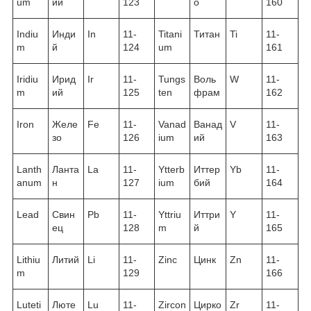
um
ий
123
о
160
Indiu
Инди
In
11-
Titani
Титан
Ti
11-
m
й
124
um
161
Iridiu
Ирид
Ir
11-
Tungs
Воль
W
11-
m
ий
125
ten
фрам
162
Iron
Желе
Fe
11-
Vanad
Ванад
V
11-
зо
126
ium
ий
163
Lanth
Ланта
La
11-
Ytterb
Иттер
Yb
11-
anum
н
127
ium
бий
164
Lead
Свин
Pb
11-
Yttriu
Иттри
Y
11-
ец
128
m
й
165
Lithiu
Литий
Li
11-
Zinc
Цинк
Zn
11-
m
129
166
Luteti
Люте
Lu
11-
Zircon
Цирко
Zr
11-