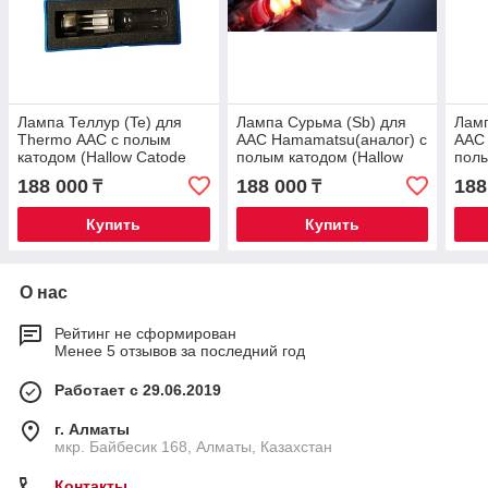
Лампа Теллур (Te) для
Лампа Сурьма (Sb) для
Ламп
Thermo ААС с полым
ААС Hamamatsu(аналог) с
ААС 
катодом (Hallow Catode
полым катодом (Hallow
полы
Lamp)
Catode Lamp)
Cato
188 000
188 000
188
₸
₸
Купить
Купить
О нас
Рейтинг не сформирован
Менее 5 отзывов за последний год
Работает с 29.06.2019
г. Алматы
мкр. Байбесик 168, Алматы, Казахстан
Контакты