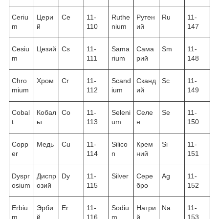
Ceriu
Цери
Ce
11-
Ruthe
Рутен
Ru
11-
m
й
110
nium
ий
147
Cesiu
Цезий
Cs
11-
Sama
Сама
Sm
11-
m
111
rium
рий
148
Chro
Хром
Cr
11-
Scand
Сканд
Sc
11-
mium
112
ium
ий
149
Cobal
Кобал
Co
11-
Seleni
Селе
Se
11-
t
ьт
113
um
н
150
Copp
Медь
Cu
11-
Silico
Крем
Si
11-
er
114
n
ний
151
Dyspr
Диспр
Dy
11-
Silver
Сере
Ag
11-
osium
озий
115
бро
152
Erbiu
Эрби
Er
11-
Sodiu
Натри
Na
11-
m
й
116
m
й
153