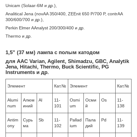
Unicam (Solaar-6М и др.),
Analitical Jena (novAA 350/400, ZEEnit 650 P/700 P, contrAA
300/600/700 и др.),
Perkin Elmer AAnalyst 200/300/400 и др.
Thermo и др.
1,5” (37 мм) лампа с полым катодом
для ААС Varian, Agilent, Shimadzu, GBC, Analytik
Jena, Hitachi, Thermo, Buck Scientific, PG
Instruments и др.
Элемент
Кат.№
Элемент
Кат.№
Alumi
Алюм
Al
11-
Osmi
Осми
Os
11-
num
иний
101
um
й
138
Antim
Сурь
Sb
11-
Pallad
Пала
Pd
11-
ony
ма
102
ium
дий
139