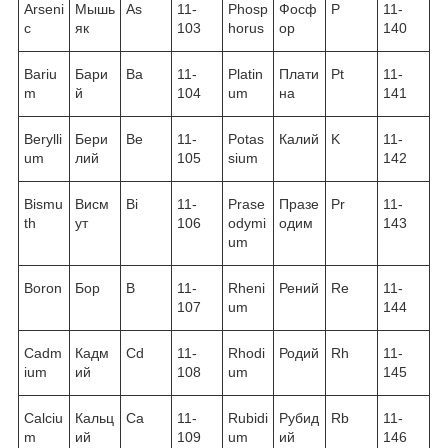
Arseni
Мышь
As
11-
Phosp
Фосф
P
11-
c
як
103
horus
ор
140
Bariu
Бари
Ba
11-
Platin
Плати
Pt
11-
m
й
104
um
на
141
Berylli
Бери
Be
11-
Potas
Калий
K
11-
um
лий
105
sium
142
Bismu
Висм
Bi
11-
Prase
Празе
Pr
11-
th
ут
106
odymi
одим
143
um
Boron
Бор
B
11-
Rheni
Рений
Re
11-
107
um
144
Cadm
Кадм
Cd
11-
Rhodi
Родий
Rh
11-
ium
ий
108
um
145
Calciu
Кальц
Ca
11-
Rubidi
Рубид
Rb
11-
m
ий
109
um
ий
146