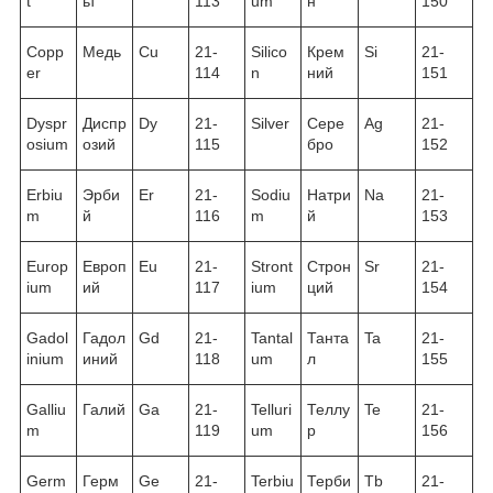
t
ьт
113
um
н
150
Copp
Медь
Cu
21-
Silico
Крем
Si
21-
er
114
n
ний
151
Dyspr
Диспр
Dy
21-
Silver
Сере
Ag
21-
osium
озий
115
бро
152
Erbiu
Эрби
Er
21-
Sodiu
Натри
Na
21-
m
й
116
m
й
153
Europ
Европ
Eu
21-
Stront
Строн
Sr
21-
ium
ий
117
ium
ций
154
Gadol
Гадол
Gd
21-
Tantal
Танта
Ta
21-
inium
иний
118
um
л
155
Galliu
Галий
Ga
21-
Telluri
Теллу
Te
21-
m
119
um
р
156
Germ
Герм
Ge
21-
Terbiu
Терби
Tb
21-