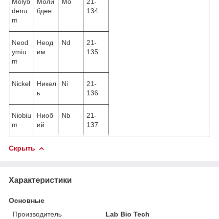
Molyb
Моли
Mo
21-
denu
бден
134
m
Neod
Неод
Nd
21-
ymiu
им
135
m
Nickel
Никел
Ni
21-
ь
136
Niobiu
Ниоб
Nb
21-
m
ий
137
Скрыть
Характеристики
Основные
Производитель
Lab Bio Tech