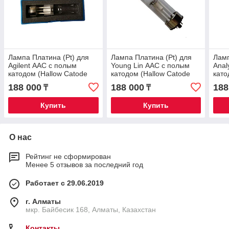
Лампа Платина (Pt) для
Лампа Платина (Pt) для
Ламп
Agilent ААС с полым
Young Lin ААС с полым
Anal
катодом (Hallow Catode
катодом (Hallow Catode
като
Lamp)
Lamp)
Lam
188 000
188 000
188
₸
₸
Купить
Купить
О нас
Рейтинг не сформирован
Менее 5 отзывов за последний год
Работает с 29.06.2019
г. Алматы
мкр. Байбесик 168, Алматы, Казахстан
Контакты