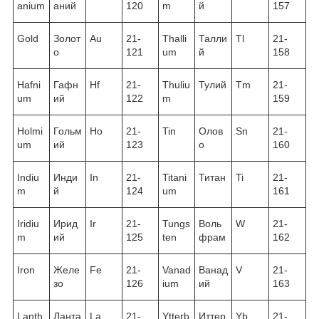
anium
аний
120
m
й
157
Gold
Золот
Au
21-
Thalli
Талли
Tl
21-
о
121
um
й
158
Hafni
Гафн
Hf
21-
Thuliu
Тулий
Tm
21-
um
ий
122
m
159
Holmi
Гольм
Ho
21-
Tin
Олов
Sn
21-
um
ий
123
о
160
Indiu
Инди
In
21-
Titani
Титан
Ti
21-
m
й
124
um
161
Iridiu
Ирид
Ir
21-
Tungs
Воль
W
21-
m
ий
125
ten
фрам
162
Iron
Желе
Fe
21-
Vanad
Ванад
V
21-
зо
126
ium
ий
163
Lanth
Ланта
La
21-
Ytterb
Иттер
Yb
21-