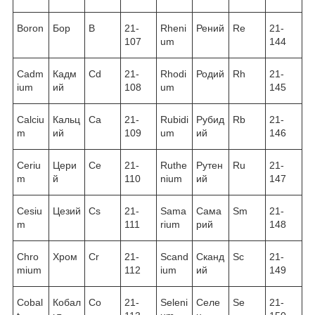
Boron
Бор
B
21-
Rheni
Рений
Re
21-
107
um
144
Cadm
Кадм
Cd
21-
Rhodi
Родий
Rh
21-
ium
ий
108
um
145
Calciu
Кальц
Ca
21-
Rubidi
Рубид
Rb
21-
m
ий
109
um
ий
146
Ceriu
Цери
Ce
21-
Ruthe
Рутен
Ru
21-
m
й
110
nium
ий
147
Cesiu
Цезий
Cs
21-
Sama
Сама
Sm
21-
m
111
rium
рий
148
Chro
Хром
Cr
21-
Scand
Сканд
Sc
21-
mium
112
ium
ий
149
Cobal
Кобал
Co
21-
Seleni
Селе
Se
21-