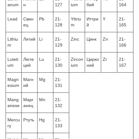
anum
н
127
ium
бий
164
Lead
Свин
Pb
21-
Yttriu
Иттри
Y
21-
ец
128
m
й
165
Lithiu
Литий
Li
21-
Zinc
Цинк
Zn
21-
m
129
166
Luteti
Люте
Lu
21-
Zircon
Цирко
Zr
21-
um
ций
130
ium
ний
167
Magn
Магн
Mg
21-
esium
ий
131
Mang
Марг
Mn
21-
anese
анец
132
Mercu
Ртуть
Hg
21-
ry
133