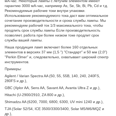
мА-час. Некоторые лампы с летучим элементом имеют
гарантию 3000 мА-час, например As, Se, Sb, Bi, Pb, Cd и т.д.
Рекомендуемые рабочие токи внутри упаковки.
Использование рекомендуемого тока даст вам оптимальное
сочетание производительности и срока службы лампы. Мы
рекомендуем рабочий ток 1/3 максимального тока, чтобы
продлить срок службы лампы Если производительность
позволяет, работа при более низком токе продлит срок
службы вашей лампы.
Наша продукция ламп включает более 160 отдельных
элементов в версиях 37 мм (1,5 ") "Стандарт" и 50 мм (2,0")
"Perkin Elmer" и, следовательно, охватывает широкий спектр
инструментов.
Примеры:
Agilent / Varian Spectra AA (50, 55, 55B, 140, 240, 240FS,
280FS и др.),
GBC (Xplor AA, Sens AA, Savant AA, Avanta Ultra Z и др.),
Hitachi (U-2900/2910, ZA 800 и др.),
Shimadzu AA (6200, 7000, 6800, 6300, UV mini 1240 и др.),
TJA (Solar S2/S4, ICE 3500/3300/3400, Solar M5/M6/MQZ и
др.),