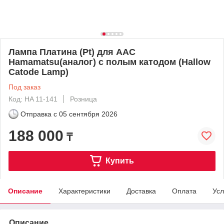
Лампа Платина (Pt) для ААС
Hamamatsu(аналог) с полым катодом (Hallow
Catode Lamp)
Под заказ
Код: HA 11-141
Розница
Отправка с
05 сентября 2026
188 000
₸
Купить
Описание
Характеристики
Доставка
Оплата
Усл
Описание