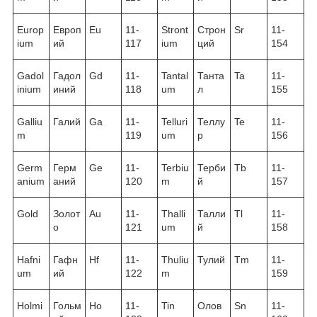
Europ
Европ
Eu
11-
Stront
Строн
Sr
11-
ium
ий
117
ium
ций
154
Gadol
Гадол
Gd
11-
Tantal
Танта
Ta
11-
inium
иний
118
um
л
155
Galliu
Галий
Ga
11-
Telluri
Теллу
Te
11-
m
119
um
р
156
Germ
Герм
Ge
11-
Terbiu
Терби
Tb
11-
anium
аний
120
m
й
157
Gold
Золот
Au
11-
Thalli
Талли
Tl
11-
о
121
um
й
158
Hafni
Гафн
Hf
11-
Thuliu
Тулий
Tm
11-
um
ий
122
m
159
Holmi
Гольм
Ho
11-
Tin
Олов
Sn
11-