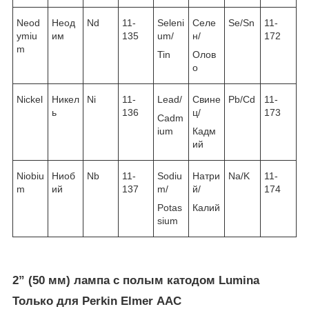
Neod
Неод
Nd
11-
Seleni
Селе
Se/Sn
11-
ymiu
им
135
um/
н/
172
m
Tin
Олов
о
Nickel
Никел
Ni
11-
Lead/
Свине
Pb/Cd
11-
ь
136
ц/
173
Cadm
ium
Кадм
ий
Niobiu
Ниоб
Nb
11-
Sodiu
Натри
Na/K
11-
m
ий
137
m/
й/
174
Potas
Калий
sium
2” (50 мм) лампа с полым катодом Lumina
Только для Perkin Elmer ААС