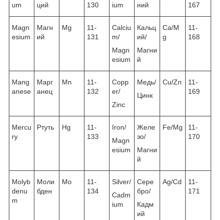
um
ций
130
ium
ний
167
Magn
Магн
Mg
11-
Calciu
Кальц
Ca/M
11-
esium
ий
131
m/
ий/
g
168
Magn
Магни
esium
й
Mang
Марг
Mn
11-
Copp
Медь/
Cu/Zn
11-
anese
анец
132
er/
169
Цинк
Zinc
Mercu
Ртуть
Hg
11-
Iron/
Желе
Fe/Mg
11-
ry
133
зо/
170
Magn
esium
Магни
й
Molyb
Моли
Mo
11-
Silver/
Сере
Ag/Cd
11-
denu
бден
134
бро/
171
Cadm
m
ium
Кадм
ий