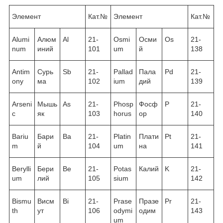
Элемент
Кат.№
Элемент
Кат.№
Alumi
Алюм
Al
21-
Osmi
Осми
Os
21-
num
иний
101
um
й
138
Antim
Сурь
Sb
21-
Pallad
Пала
Pd
21-
ony
ма
102
ium
дий
139
Arseni
Мышь
As
21-
Phosp
Фосф
P
21-
c
як
103
horus
ор
140
Bariu
Бари
Ba
21-
Platin
Плати
Pt
21-
m
й
104
um
на
141
Berylli
Бери
Be
21-
Potas
Калий
K
21-
um
лий
105
sium
142
Bismu
Висм
Bi
21-
Prase
Празе
Pr
21-
th
ут
106
odymi
одим
143
um