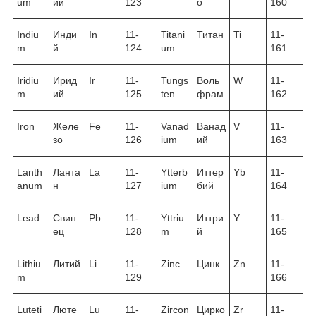
um
ий
123
о
160
Indiu
Инди
In
11-
Titani
Титан
Ti
11-
m
й
124
um
161
Iridiu
Ирид
Ir
11-
Tungs
Воль
W
11-
m
ий
125
ten
фрам
162
Iron
Желе
Fe
11-
Vanad
Ванад
V
11-
зо
126
ium
ий
163
Lanth
Ланта
La
11-
Ytterb
Иттер
Yb
11-
anum
н
127
ium
бий
164
Lead
Свин
Pb
11-
Yttriu
Иттри
Y
11-
ец
128
m
й
165
Lithiu
Литий
Li
11-
Zinc
Цинк
Zn
11-
m
129
166
Luteti
Люте
Lu
11-
Zircon
Цирко
Zr
11-