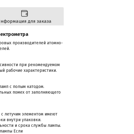
нформация для заказа
пектрометра
ировых производителей атомно-
елей.
нсивности при рекомендуемом
ый рабочие характеристики.
амп с полым катодом.
льных помех от заполняющего
 с летучим элементом имеют
токи внутри упаковки.
ьности и срока службы лампы.
 лампы Если