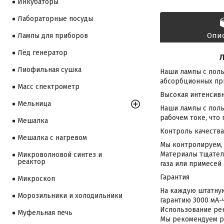
Инкубаторы
Лабораторные посуды
Опи
Лампы для приборов
Лёд генератор
Л
Лиофильная сушка
Наши лампы с полы
абсорбционных при
Масс спектрометр
Высокая интенсив
Мельница
Наши лампы с пол
рабочем токе, что
Мешалка
Контроль качества
Мешалка с нагревом
Мы контролируем, 
Материалы тщател
Микроволновой синтез и
реактор
газа или примесей
Гарантия
Микроскоп
На каждую штатную
Морозильники и холодильники
гарантию 3000 мА-ч
Использование рек
Муфельная печь
Мы рекомендуем ра