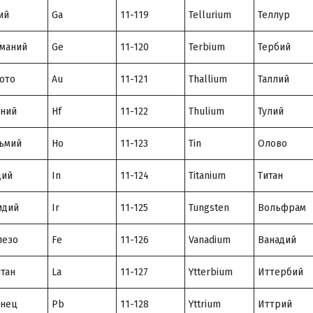
ий
Ga
11-119
Tellurium
Теллур
маний
Ge
11-120
Terbium
Тербий
ото
Au
11-121
Thallium
Таллий
ний
Hf
11-122
Thulium
Тулий
ьмий
Ho
11-123
Tin
Олово
дий
In
11-124
Titanium
Титан
идий
Ir
11-125
Tungsten
Вольфрам
лезо
Fe
11-126
Vanadium
Ванадий
тан
La
11-127
Ytterbium
Иттербий
инец
Pb
11-128
Yttrium
Иттрий