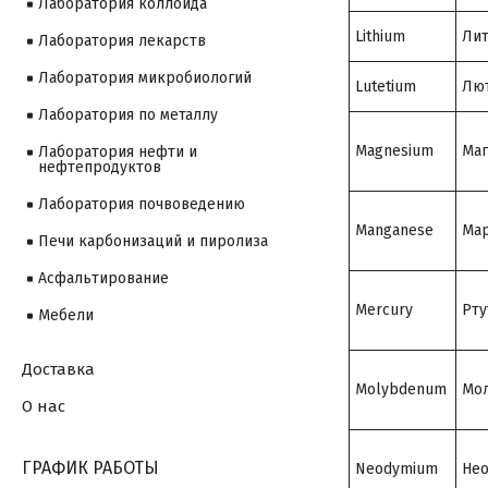
Лаборатория коллоида
Lithium
Ли
Лаборатория лекарств
Лаборатория микробиологий
Lutetium
Лю
Лаборатория по металлу
Magnesium
Маг
Лаборатория нефти и
нефтепродуктов
Лаборатория почвоведению
Manganese
Мар
Печи карбонизаций и пиролиза
Асфальтирование
Mercury
Рту
Мебели
Доставка
Molybdenum
Мо
О нас
ГРАФИК РАБОТЫ
Neodymium
Не