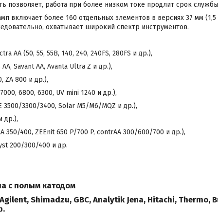
ь позволяет, работа при более низком токе продлит срок служб
п включает более 160 отдельных элементов в версиях 37 мм (1,5 ") 
 следовательно, охватывает широкий спектр инструментов.
ctra AA (50, 55, 55B, 140, 240, 240FS, 280FS и др.),
AA, Savant AA, Avanta Ultra Z и др.),
, ZA 800 и др.),
7000, 6800, 6300, UV mini 1240 и др.),
CE 3500/3300/3400, Solar M5/M6/MQZ и др.),
 др.),
vAA 350/400, ZEEnit 650 P/700 P, contrAA 300/600/700 и др.),
yst 200/300/400 и др.
мпа с полым катодом
Agilent, Shimadzu, GBC, Analytik Jena, Hitachi, Thermo, Bu
р.