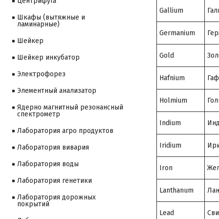
Центрифуга
Gallium
Гал
Шкафы (вытяжные и
ламинарные)
Germanium
Гер
Шейкер
Gold
Зол
Шейкер инкубатор
Электрофорез
Hafnium
Гаф
Элементный анализатор
Holmium
Гол
Ядерно магнитный резонансный
спектрометр
Indium
Ин
Лаборатория агро продуктов
Iridium
Ир
Лаборатория вивария
Лаборатория воды
Iron
Же
Лаборатория генетики
Lanthanum
Лан
Лаборатория дорожных
покрытий
Lead
Св