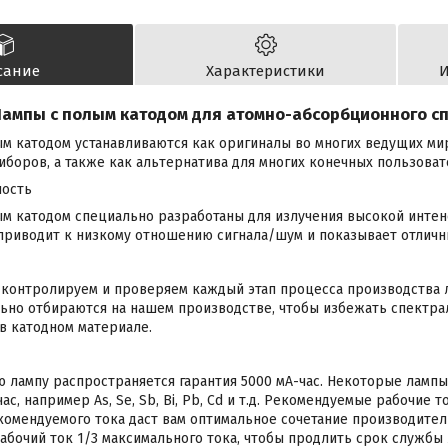
сание
Характеристики
И
ампы с полым катодом для атомно-абсорбционного с
м катодом устанавливаются как оригиналы во многих ведущих м
боров, а также как альтернатива для многих конечных пользоват
ность
ым катодом специально разработаны для излучения высокой инте
 приводит к низкому отношению сигнала/шум и показывает отличн
контролируем и проверяем каждый этап процесса производства л
ьно отбираются на нашем производстве, чтобы избежать спектра
 в катодном материале.
 лампу распространяется гарантия 5000 мА-час. Некоторые лампы
ас, например As, Se, Sb, Bi, Pb, Cd и т.д. Рекомендуемые рабочие 
омендуемого тока даст вам оптимальное сочетание производител
бочий ток 1/3 максимального тока, чтобы продлить срок службы