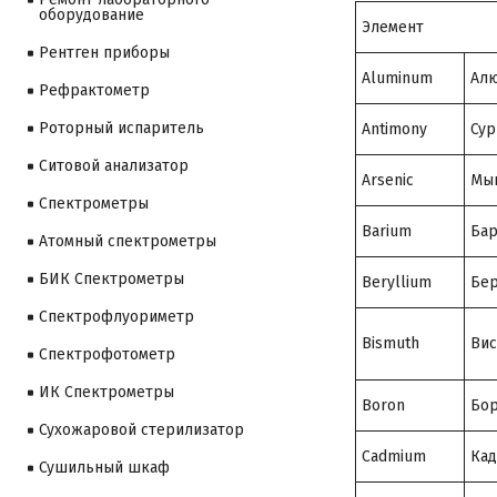
оборудование
Элемент
Рентген приборы
Aluminum
Ал
Рефрактометр
Роторный испаритель
Antimony
Сур
Ситовой анализатор
Arsenic
Мы
Cпектрометры
Barium
Ба
Атомный спектрометры
БИК Спектрометры
Beryllium
Бе
Спектрофлуориметр
Bismuth
Вис
Спектрофотометр
ИК Спектрометры
Boron
Бо
Сухожаровой стерилизатор
Cadmium
Ка
Сушильный шкаф