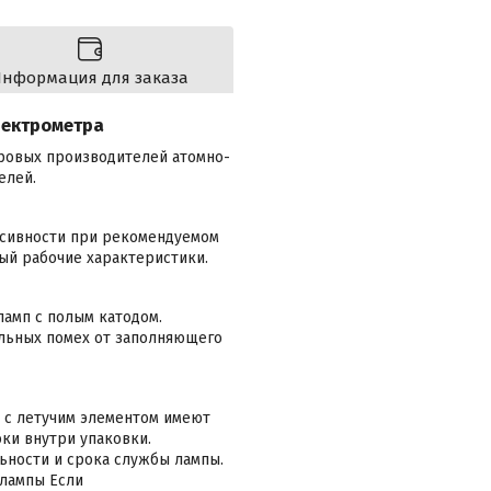
нформация для заказа
пектрометра
ировых производителей атомно-
елей.
нсивности при рекомендуемом
ый рабочие характеристики.
амп с полым катодом.
льных помех от заполняющего
 с летучим элементом имеют
токи внутри упаковки.
ьности и срока службы лампы.
 лампы Если