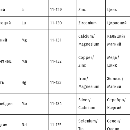
тий
Li
11-129
Zinc
Цинк
теций
Lu
11-130
Zirconium
Цирконий
Calcium/
Кальций/
ний
Mg
11-131
Magnesium
Магний
Copper/
Медь/
ганец
Mn
11-132
Zinc
Цинк
Iron/
Железо/
ть
Hg
11-133
Magnesium
Магний
Silver/
Серебро/
либден
Mo
11-134
Cadmium
Кадмий
Selenium/
Селен/
одим
Nd
11-135
Tin
Олово