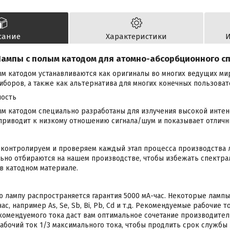
сание
Характеристики
И
ампы с полым катодом для атомно-абсорбционного с
м катодом устанавливаются как оригиналы во многих ведущих м
боров, а также как альтернатива для многих конечных пользоват
ность
ым катодом специально разработаны для излучения высокой инте
 приводит к низкому отношению сигнала/шум и показывает отличн
контролируем и проверяем каждый этап процесса производства л
ьно отбираются на нашем производстве, чтобы избежать спектра
 в катодном материале.
 лампу распространяется гарантия 5000 мА-час. Некоторые лампы
ас, например As, Se, Sb, Bi, Pb, Cd и т.д. Рекомендуемые рабочие 
омендуемого тока даст вам оптимальное сочетание производител
бочий ток 1/3 максимального тока, чтобы продлить срок службы