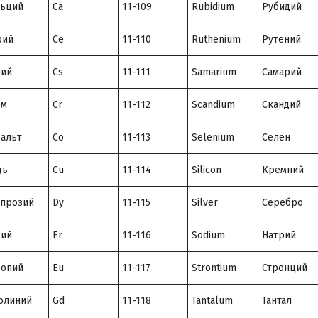
льций
Ca
11-109
Rubidium
Рубидий
рий
Ce
11-110
Ruthenium
Рутений
зий
Cs
11-111
Samarium
Самарий
ом
Cr
11-112
Scandium
Скандий
альт
Co
11-113
Selenium
Селен
дь
Cu
11-114
Silicon
Кремний
прозий
Dy
11-115
Silver
Серебро
бий
Er
11-116
Sodium
Натрий
ропий
Eu
11-117
Strontium
Стронций
олиний
Gd
11-118
Tantalum
Тантал