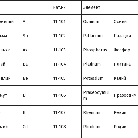
Кат.№
Элемент
юминий
Al
11-101
Osmium
Осмий
ьма
Sb
11-102
Palladium
Паладий
шьяк
As
11-103
Phosphorus
Фосфор
рий
Ba
11-104
Platinum
Платина
рилий
Be
11-105
Potassium
Калий
Praseodymiu
мут
Bi
11-106
Празеодим
m
р
B
11-107
Rhenium
Рений
дмий
Cd
11-108
Rhodium
Родий