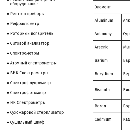
оборудование
Элемент
Рентген приборы
Aluminum
Ал
Рефрактометр
Роторный испаритель
Antimony
Сур
Ситовой анализатор
Arsenic
Мы
Cпектрометры
Barium
Ба
Атомный спектрометры
БИК Спектрометры
Beryllium
Бе
Спектрофлуориметр
Bismuth
Вис
Спектрофотометр
ИК Спектрометры
Boron
Бо
Сухожаровой стерилизатор
Cadmium
Ка
Сушильный шкаф