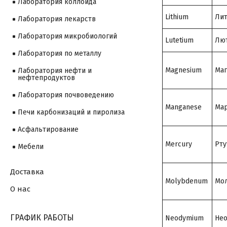
Лаборатория коллоида
Lithium
Ли
Лаборатория лекарств
Лаборатория микробиологий
Lutetium
Лю
Лаборатория по металлу
Magnesium
Маг
Лаборатория нефти и
нефтепродуктов
Лаборатория почвоведению
Manganese
Мар
Печи карбонизаций и пиролиза
Асфальтирование
Mercury
Рту
Мебели
Доставка
Molybdenum
Мо
О нас
ГРАФИК РАБОТЫ
Neodymium
Не