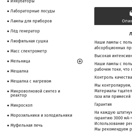
Инкубаторы
Лабораторные посуды
Опи
Лампы для приборов
Лёд генератор
Л
Лиофильная сушка
Наши лампы с полы
абсорбционных при
Масс спектрометр
Высокая интенсив
Мельница
Наши лампы с пол
рабочем токе, что
Мешалка
Контроль качества
Мешалка с нагревом
Мы контролируем, 
Материалы тщател
Микроволновой синтез и
реактор
газа или примесей
Гарантия
Микроскоп
На каждую штатную
Морозильники и холодильники
гарантию 3000 мА-ч
Использование рек
Муфельная печь
Мы рекомендуем ра