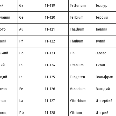
ий
Ga
11-119
Tellurium
Теллур
маний
Ge
11-120
Terbium
Тербий
ото
Au
11-121
Thallium
Таллий
ний
Hf
11-122
Thulium
Тулий
ьмий
Ho
11-123
Tin
Олово
дий
In
11-124
Titanium
Титан
идий
Ir
11-125
Tungsten
Вольфрам
лезо
Fe
11-126
Vanadium
Ванадий
тан
La
11-127
Ytterbium
Иттербий
инец
Pb
11-128
Yttrium
Иттрий