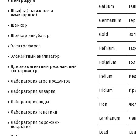
Центрифуга
Gallium
Гал
Шкафы (вытяжные и
ламинарные)
Germanium
Гер
Шейкер
Gold
Зол
Шейкер инкубатор
Электрофорез
Hafnium
Гаф
Элементный анализатор
Holmium
Гол
Ядерно магнитный резонансный
спектрометр
Indium
Ин
Лаборатория агро продуктов
Iridium
Ир
Лаборатория вивария
Лаборатория воды
Iron
Же
Лаборатория генетики
Lanthanum
Лан
Лаборатория дорожных
покрытий
Lead
Св