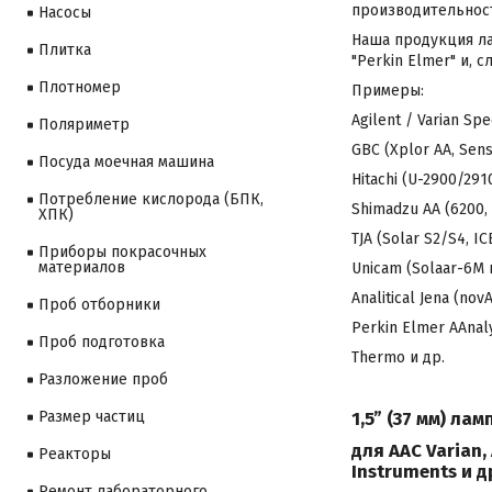
производительност
Насосы
Наша продукция лам
Плитка
"Perkin Elmer" и,
Плотномер
Примеры:
Agilent / Varian Spe
Поляриметр
GBC (Xplor AA, Sens 
Посуда моечная машина
Hitachi (U-2900/2910
Потребление кислорода (БПК,
Shimadzu AA (6200, 
ХПК)
TJA (Solar S2/S4, I
Приборы покрасочных
материалов
Unicam (Solaar-6М и
Analitical Jena (no
Проб отборники
Perkin Elmer AAnal
Проб подготовка
Thermo и др.
Разложение проб
1,5” (37 мм) ла
Размер частиц
для ААС Varian, 
Реакторы
Instruments и д
Ремонт лабораторного