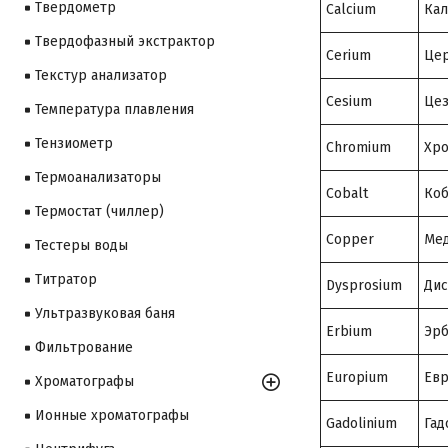
Твердометр
Calcium
Ка
Твердофазный экстрактор
Cerium
Це
Текстур анализатор
Cesium
Це
Температура плавления
Тензиометр
Chromium
Хр
Термоанализаторы
Cobalt
Коб
Термостат (чиллер)
Copper
Ме
Тестеры воды
Титратор
Dysprosium
Дис
Ультразвуковая баня
Erbium
Эр
Фильтрование
Europium
Ев
Хроматографы
Ионные хроматографы
Gadolinium
Гад