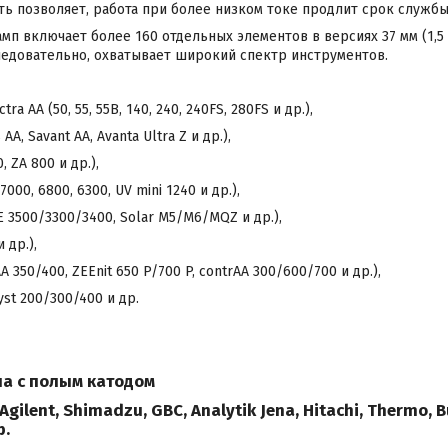
ь позволяет, работа при более низком токе продлит срок служб
п включает более 160 отдельных элементов в версиях 37 мм (1,5 ") 
 следовательно, охватывает широкий спектр инструментов.
ctra AA (50, 55, 55B, 140, 240, 240FS, 280FS и др.),
AA, Savant AA, Avanta Ultra Z и др.),
, ZA 800 и др.),
7000, 6800, 6300, UV mini 1240 и др.),
CE 3500/3300/3400, Solar M5/M6/MQZ и др.),
 др.),
vAA 350/400, ZEEnit 650 P/700 P, contrAA 300/600/700 и др.),
yst 200/300/400 и др.
мпа с полым катодом
Agilent, Shimadzu, GBC, Analytik Jena, Hitachi, Thermo, Bu
р.