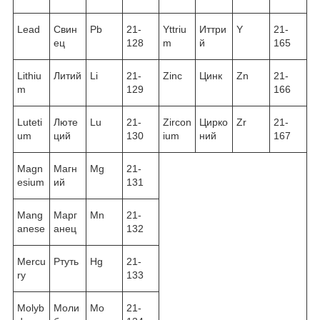
Lead
Свин
Pb
21-
Yttriu
Иттри
Y
21-
ец
128
m
й
165
Lithiu
Литий
Li
21-
Zinc
Цинк
Zn
21-
m
129
166
Luteti
Люте
Lu
21-
Zircon
Цирко
Zr
21-
um
ций
130
ium
ний
167
Magn
Магн
Mg
21-
esium
ий
131
Mang
Марг
Mn
21-
anese
анец
132
Mercu
Ртуть
Hg
21-
ry
133
Molyb
Моли
Mo
21-