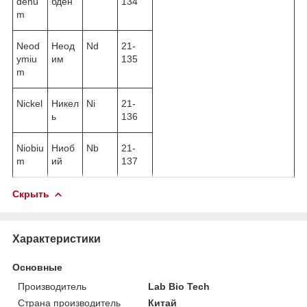
denu
бден
134
m
Neod
Неод
Nd
21-
ymiu
им
135
m
Nickel
Никел
Ni
21-
ь
136
Niobiu
Ниоб
Nb
21-
m
ий
137
Скрыть
Характеристики
Основные
Производитель
Lab Bio Tech
Страна производитель
Китай