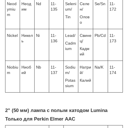
Neod
Неод
Nd
11-
Seleni
Селе
Se/Sn
11-
ymiu
им
135
um/
н/
172
m
Tin
Олов
о
Nickel
Никел
Ni
11-
Lead/
Свине
Pb/Cd
11-
ь
136
ц/
173
Cadm
ium
Кадм
ий
Niobiu
Ниоб
Nb
11-
Sodiu
Натри
Na/K
11-
m
ий
137
m/
й/
174
Potas
Калий
sium
2” (50 мм) лампа с полым катодом Lumina
Только для Perkin Elmer ААС