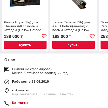
Лампа Ртуть (Hg) для
Лампа Сурьма (Sb) для
Ламп
Thermo ААС с полым
ААС Photron(аналог) с
Perk
катодом (Hallow Catode
полым катодом (Hallow
като
Lamp)
Catode Lamp)
Lam
188 000
188 000
258
₸
₸
Купить
Купить
О нас
Рейтинг не сформирован
Менее 5 отзывов за последний год
Работает с 29.06.2019
г. Алматы
мкр. Байбесик 168, Алматы, Казахстан
Контакты