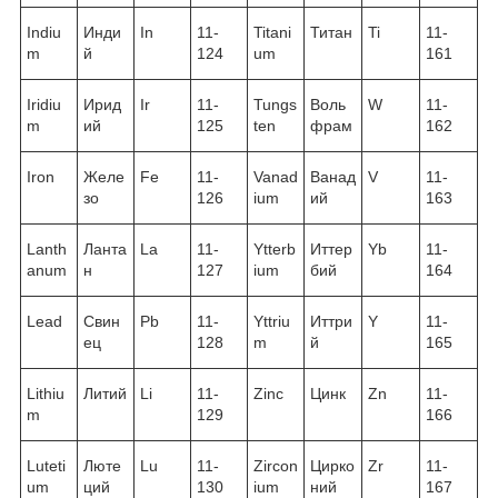
Indiu
Инди
In
11-
Titani
Титан
Ti
11-
m
й
124
um
161
Iridiu
Ирид
Ir
11-
Tungs
Воль
W
11-
m
ий
125
ten
фрам
162
Iron
Желе
Fe
11-
Vanad
Ванад
V
11-
зо
126
ium
ий
163
Lanth
Ланта
La
11-
Ytterb
Иттер
Yb
11-
anum
н
127
ium
бий
164
Lead
Свин
Pb
11-
Yttriu
Иттри
Y
11-
ец
128
m
й
165
Lithiu
Литий
Li
11-
Zinc
Цинк
Zn
11-
m
129
166
Luteti
Люте
Lu
11-
Zircon
Цирко
Zr
11-
um
ций
130
ium
ний
167