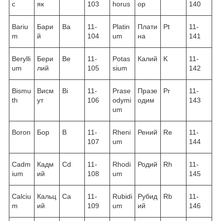
c
як
103
horus
ор
140
Bariu
Бари
Ba
11-
Platin
Плати
Pt
11-
m
й
104
um
на
141
Berylli
Бери
Be
11-
Potas
Калий
K
11-
um
лий
105
sium
142
Bismu
Висм
Bi
11-
Prase
Празе
Pr
11-
th
ут
106
odymi
одим
143
um
Boron
Бор
B
11-
Rheni
Рений
Re
11-
107
um
144
Cadm
Кадм
Cd
11-
Rhodi
Родий
Rh
11-
ium
ий
108
um
145
Calciu
Кальц
Ca
11-
Rubidi
Рубид
Rb
11-
m
ий
109
um
ий
146