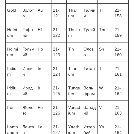
Gold
Золот
Au
21-
Thalli
Талли
Tl
21-
о
121
um
й
158
Hafni
Гафн
Hf
21-
Thuliu
Тулий
Tm
21-
um
ий
122
m
159
Holmi
Гольм
Ho
21-
Tin
Олов
Sn
21-
um
ий
123
о
160
Indiu
Инди
In
21-
Titani
Титан
Ti
21-
m
й
124
um
161
Iridiu
Ирид
Ir
21-
Tungs
Воль
W
21-
m
ий
125
ten
фрам
162
Iron
Желе
Fe
21-
Vanad
Ванад
V
21-
зо
126
ium
ий
163
Lanth
Ланта
La
21-
Ytterb
Иттер
Yb
21-
anum
н
127
ium
бий
164