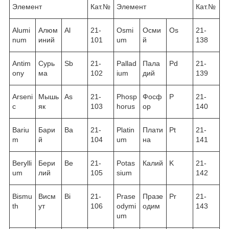
Элемент
Кат.№
Элемент
Кат.№
Alumi
Алюм
Al
21-
Osmi
Осми
Os
21-
num
иний
101
um
й
138
Antim
Сурь
Sb
21-
Pallad
Пала
Pd
21-
ony
ма
102
ium
дий
139
Arseni
Мышь
As
21-
Phosp
Фосф
P
21-
c
як
103
horus
ор
140
Bariu
Бари
Ba
21-
Platin
Плати
Pt
21-
m
й
104
um
на
141
Berylli
Бери
Be
21-
Potas
Калий
K
21-
um
лий
105
sium
142
Bismu
Висм
Bi
21-
Prase
Празе
Pr
21-
th
ут
106
odymi
одим
143
um