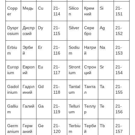
Copp
Медь
Cu
21-
Silico
Крем
Si
21-
er
114
n
ний
151
Dyspr
Диспр
Dy
21-
Silver
Сере
Ag
21-
osium
озий
115
бро
152
Erbiu
Эрби
Er
21-
Sodiu
Натри
Na
21-
m
й
116
m
й
153
Europ
Европ
Eu
21-
Stront
Строн
Sr
21-
ium
ий
117
ium
ций
154
Gadol
Гадол
Gd
21-
Tantal
Танта
Ta
21-
inium
иний
118
um
л
155
Galliu
Галий
Ga
21-
Telluri
Теллу
Te
21-
m
119
um
р
156
Germ
Герм
Ge
21-
Terbiu
Терби
Tb
21-
anium
аний
120
m
й
157