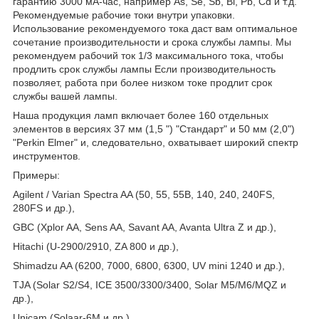
гарантию 3000 мА-час, например As, Se, Sb, Bi, Pb, Cd и т.д.
Рекомендуемые рабочие токи внутри упаковки.
Использование рекомендуемого тока даст вам оптимальное
сочетание производительности и срока службы лампы. Мы
рекомендуем рабочий ток 1/3 максимального тока, чтобы
продлить срок службы лампы Если производительность
позволяет, работа при более низком токе продлит срок
службы вашей лампы.
Наша продукция ламп включает более 160 отдельных
элементов в версиях 37 мм (1,5 ") "Стандарт" и 50 мм (2,0")
"Perkin Elmer" и, следовательно, охватывает широкий спектр
инструментов.
Примеры:
Agilent / Varian Spectra AA (50, 55, 55B, 140, 240, 240FS,
280FS и др.),
GBC (Xplor AA, Sens AA, Savant AA, Avanta Ultra Z и др.),
Hitachi (U-2900/2910, ZA 800 и др.),
Shimadzu AA (6200, 7000, 6800, 6300, UV mini 1240 и др.),
TJA (Solar S2/S4, ICE 3500/3300/3400, Solar M5/M6/MQZ и
др.),
Unicam (Solaar-6М и др.),