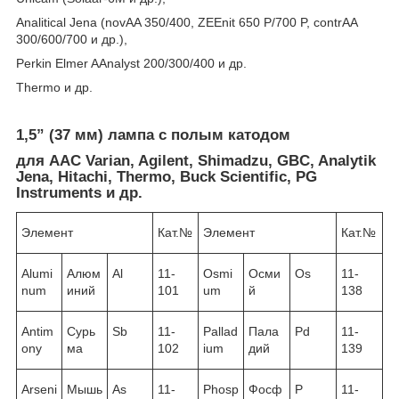
Analitical Jena (novAA 350/400, ZEEnit 650 P/700 P, contrAA
300/600/700 и др.),
Perkin Elmer AAnalyst 200/300/400 и др.
Thermo и др.
1,5” (37 мм) лампа с полым катодом
для ААС Varian, Agilent, Shimadzu, GBC, Analytik
Jena, Hitachi, Thermo, Buck Scientific, PG
Instruments и др.
Элемент
Кат.№
Элемент
Кат.№
Alumi
Алюм
Al
11-
Osmi
Осми
Os
11-
num
иний
101
um
й
138
Antim
Сурь
Sb
11-
Pallad
Пала
Pd
11-
ony
ма
102
ium
дий
139
Arseni
Мышь
As
11-
Phosp
Фосф
P
11-