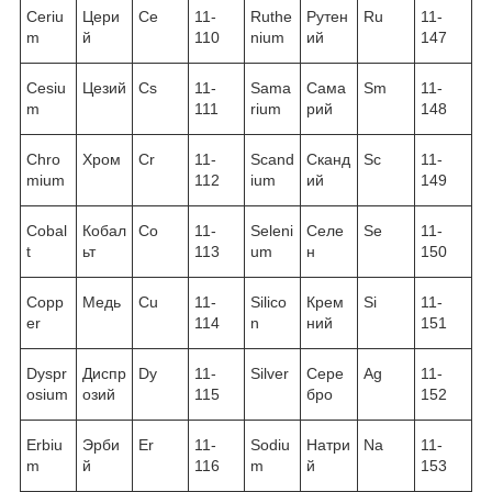
Ceriu
Цери
Ce
11-
Ruthe
Рутен
Ru
11-
m
й
110
nium
ий
147
Cesiu
Цезий
Cs
11-
Sama
Сама
Sm
11-
m
111
rium
рий
148
Chro
Хром
Cr
11-
Scand
Сканд
Sc
11-
mium
112
ium
ий
149
Cobal
Кобал
Co
11-
Seleni
Селе
Se
11-
t
ьт
113
um
н
150
Copp
Медь
Cu
11-
Silico
Крем
Si
11-
er
114
n
ний
151
Dyspr
Диспр
Dy
11-
Silver
Сере
Ag
11-
osium
озий
115
бро
152
Erbiu
Эрби
Er
11-
Sodiu
Натри
Na
11-
m
й
116
m
й
153