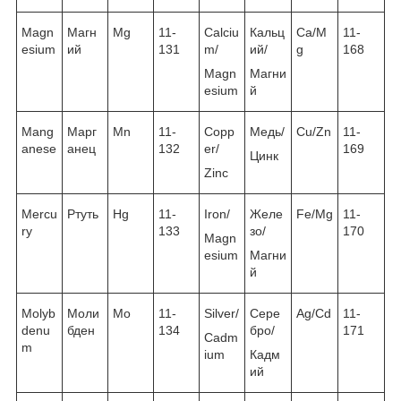
Magn
Магн
Mg
11-
Calciu
Кальц
Ca/M
11-
esium
ий
131
m/
ий/
g
168
Magn
Магни
esium
й
Mang
Марг
Mn
11-
Copp
Медь/
Cu/Zn
11-
anese
анец
132
er/
169
Цинк
Zinc
Mercu
Ртуть
Hg
11-
Iron/
Желе
Fe/Mg
11-
ry
133
зо/
170
Magn
esium
Магни
й
Molyb
Моли
Mo
11-
Silver/
Сере
Ag/Cd
11-
denu
бден
134
бро/
171
Cadm
m
ium
Кадм
ий