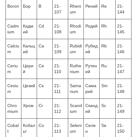
Boron
Бор
B
21-
Rheni
Рений
Re
21-
107
um
144
Cadm
Кадм
Cd
21-
Rhodi
Родий
Rh
21-
ium
ий
108
um
145
Calciu
Кальц
Ca
21-
Rubidi
Рубид
Rb
21-
m
ий
109
um
ий
146
Ceriu
Цери
Ce
21-
Ruthe
Рутен
Ru
21-
m
й
110
nium
ий
147
Cesiu
Цезий
Cs
21-
Sama
Сама
Sm
21-
m
111
rium
рий
148
Chro
Хром
Cr
21-
Scand
Сканд
Sc
21-
mium
112
ium
ий
149
Cobal
Кобал
Co
21-
Seleni
Селе
Se
21-
t
ьт
113
um
н
150