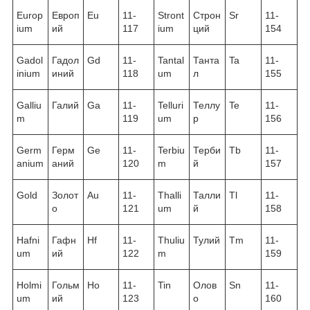
Europ
Европ
Eu
11-
Stront
Строн
Sr
11-
ium
ий
117
ium
ций
154
Gadol
Гадол
Gd
11-
Tantal
Танта
Ta
11-
inium
иний
118
um
л
155
Galliu
Галий
Ga
11-
Telluri
Теллу
Te
11-
m
119
um
р
156
Germ
Герм
Ge
11-
Terbiu
Терби
Tb
11-
anium
аний
120
m
й
157
Gold
Золот
Au
11-
Thalli
Талли
Tl
11-
о
121
um
й
158
Hafni
Гафн
Hf
11-
Thuliu
Тулий
Tm
11-
um
ий
122
m
159
Holmi
Гольм
Ho
11-
Tin
Олов
Sn
11-
um
ий
123
о
160