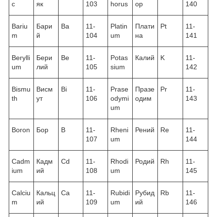
c
як
103
horus
ор
140
Bariu
Бари
Ba
11-
Platin
Плати
Pt
11-
m
й
104
um
на
141
Berylli
Бери
Be
11-
Potas
Калий
K
11-
um
лий
105
sium
142
Bismu
Висм
Bi
11-
Prase
Празе
Pr
11-
th
ут
106
odymi
одим
143
um
Boron
Бор
B
11-
Rheni
Рений
Re
11-
107
um
144
Cadm
Кадм
Cd
11-
Rhodi
Родий
Rh
11-
ium
ий
108
um
145
Calciu
Кальц
Ca
11-
Rubidi
Рубид
Rb
11-
m
ий
109
um
ий
146