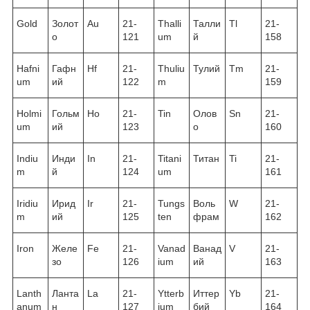
Gold
Золот
Au
21-
Thalli
Талли
Tl
21-
о
121
um
й
158
Hafni
Гафн
Hf
21-
Thuliu
Тулий
Tm
21-
um
ий
122
m
159
Holmi
Гольм
Ho
21-
Tin
Олов
Sn
21-
um
ий
123
о
160
Indiu
Инди
In
21-
Titani
Титан
Ti
21-
m
й
124
um
161
Iridiu
Ирид
Ir
21-
Tungs
Воль
W
21-
m
ий
125
ten
фрам
162
Iron
Желе
Fe
21-
Vanad
Ванад
V
21-
зо
126
ium
ий
163
Lanth
Ланта
La
21-
Ytterb
Иттер
Yb
21-
anum
н
127
ium
бий
164