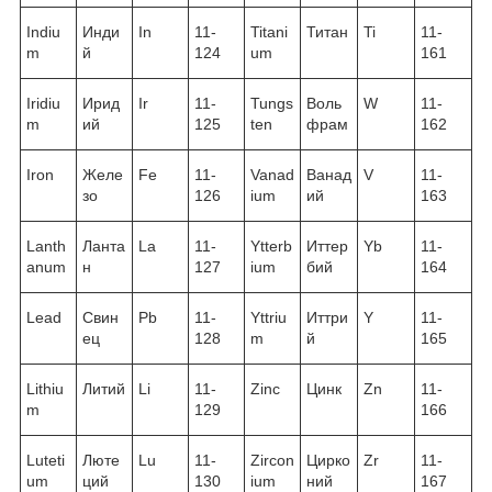
Indiu
Инди
In
11-
Titani
Титан
Ti
11-
m
й
124
um
161
Iridiu
Ирид
Ir
11-
Tungs
Воль
W
11-
m
ий
125
ten
фрам
162
Iron
Желе
Fe
11-
Vanad
Ванад
V
11-
зо
126
ium
ий
163
Lanth
Ланта
La
11-
Ytterb
Иттер
Yb
11-
anum
н
127
ium
бий
164
Lead
Свин
Pb
11-
Yttriu
Иттри
Y
11-
ец
128
m
й
165
Lithiu
Литий
Li
11-
Zinc
Цинк
Zn
11-
m
129
166
Luteti
Люте
Lu
11-
Zircon
Цирко
Zr
11-
um
ций
130
ium
ний
167