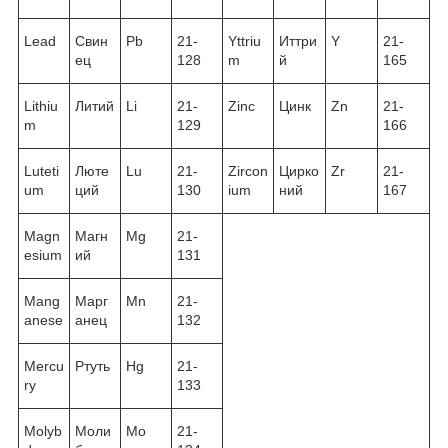
Lead
Свин
Pb
21-
Yttriu
Иттри
Y
21-
ец
128
m
й
165
Lithiu
Литий
Li
21-
Zinc
Цинк
Zn
21-
m
129
166
Luteti
Люте
Lu
21-
Zircon
Цирко
Zr
21-
um
ций
130
ium
ний
167
Magn
Магн
Mg
21-
esium
ий
131
Mang
Марг
Mn
21-
anese
анец
132
Mercu
Ртуть
Hg
21-
ry
133
Molyb
Моли
Mo
21-