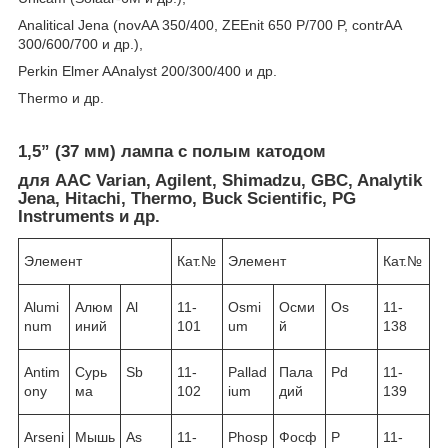
Analitical Jena (novAA 350/400, ZEEnit 650 P/700 P, contrAA
300/600/700 и др.),
Perkin Elmer AAnalyst 200/300/400 и др.
Thermo и др.
1,5” (37 мм) лампа с полым катодом
для ААС Varian, Agilent, Shimadzu, GBC, Analytik
Jena, Hitachi, Thermo, Buck Scientific, PG
Instruments и др.
Элемент
Кат.№
Элемент
Кат.№
Alumi
Алюм
Al
11-
Osmi
Осми
Os
11-
num
иний
101
um
й
138
Antim
Сурь
Sb
11-
Pallad
Пала
Pd
11-
ony
ма
102
ium
дий
139
Arseni
Мышь
As
11-
Phosp
Фосф
P
11-