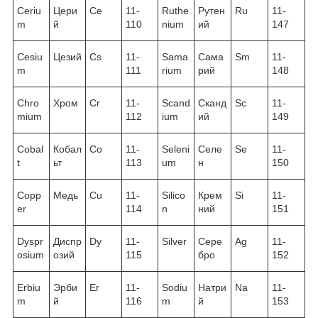
Ceriu
Цери
Ce
11-
Ruthe
Рутен
Ru
11-
m
й
110
nium
ий
147
Cesiu
Цезий
Cs
11-
Sama
Сама
Sm
11-
m
111
rium
рий
148
Chro
Хром
Cr
11-
Scand
Сканд
Sc
11-
mium
112
ium
ий
149
Cobal
Кобал
Co
11-
Seleni
Селе
Se
11-
t
ьт
113
um
н
150
Copp
Медь
Cu
11-
Silico
Крем
Si
11-
er
114
n
ний
151
Dyspr
Диспр
Dy
11-
Silver
Сере
Ag
11-
osium
озий
115
бро
152
Erbiu
Эрби
Er
11-
Sodiu
Натри
Na
11-
m
й
116
m
й
153