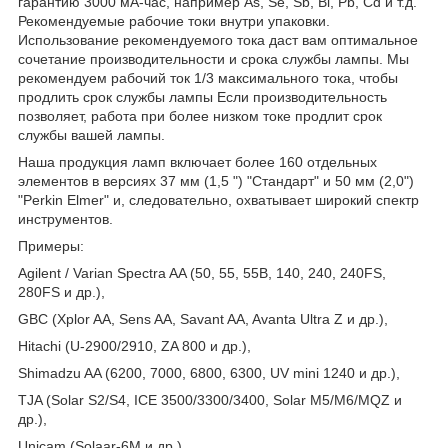
гарантию 3000 мА-час, например As, Se, Sb, Bi, Pb, Cd и т.д.
Рекомендуемые рабочие токи внутри упаковки.
Использование рекомендуемого тока даст вам оптимальное
сочетание производительности и срока службы лампы. Мы
рекомендуем рабочий ток 1/3 максимального тока, чтобы
продлить срок службы лампы Если производительность
позволяет, работа при более низком токе продлит срок
службы вашей лампы.
Наша продукция ламп включает более 160 отдельных
элементов в версиях 37 мм (1,5 ") "Стандарт" и 50 мм (2,0")
"Perkin Elmer" и, следовательно, охватывает широкий спектр
инструментов.
Примеры:
Agilent / Varian Spectra AA (50, 55, 55B, 140, 240, 240FS,
280FS и др.),
GBC (Xplor AA, Sens AA, Savant AA, Avanta Ultra Z и др.),
Hitachi (U-2900/2910, ZA 800 и др.),
Shimadzu AA (6200, 7000, 6800, 6300, UV mini 1240 и др.),
TJA (Solar S2/S4, ICE 3500/3300/3400, Solar M5/M6/MQZ и
др.),
Unicam (Solaar-6М и др.),