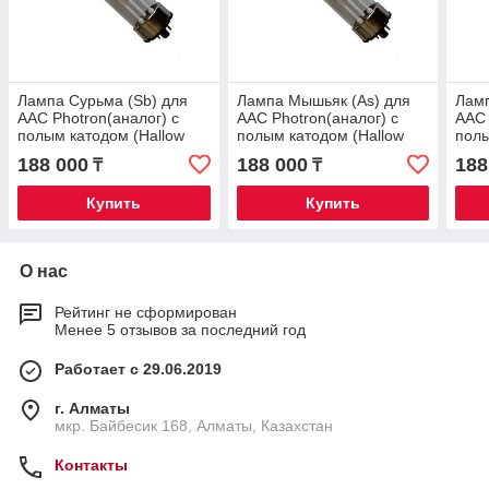
Лампа Сурьма (Sb) для
Лампа Мышьяк (As) для
Ламп
ААС Photron(аналог) с
ААС Photron(аналог) с
ААС 
полым катодом (Hallow
полым катодом (Hallow
полы
Catode Lamp)
Catode Lamp)
Cato
188 000
188 000
188
₸
₸
Купить
Купить
О нас
Рейтинг не сформирован
Менее 5 отзывов за последний год
Работает с 29.06.2019
г. Алматы
мкр. Байбесик 168, Алматы, Казахстан
Контакты