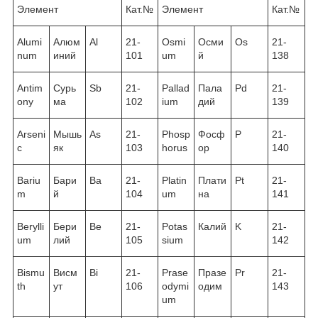
Элемент
Кат.№
Элемент
Кат.№
Alumi
Алюм
Al
21-
Osmi
Осми
Os
21-
num
иний
101
um
й
138
Antim
Сурь
Sb
21-
Pallad
Пала
Pd
21-
ony
ма
102
ium
дий
139
Arseni
Мышь
As
21-
Phosp
Фосф
P
21-
c
як
103
horus
ор
140
Bariu
Бари
Ba
21-
Platin
Плати
Pt
21-
m
й
104
um
на
141
Berylli
Бери
Be
21-
Potas
Калий
K
21-
um
лий
105
sium
142
Bismu
Висм
Bi
21-
Prase
Празе
Pr
21-
th
ут
106
odymi
одим
143
um