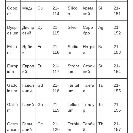
Copp
Медь
Cu
21-
Silico
Крем
Si
21-
er
114
n
ний
151
Dyspr
Диспр
Dy
21-
Silver
Сере
Ag
21-
osium
озий
115
бро
152
Erbiu
Эрби
Er
21-
Sodiu
Натри
Na
21-
m
й
116
m
й
153
Europ
Европ
Eu
21-
Stront
Строн
Sr
21-
ium
ий
117
ium
ций
154
Gadol
Гадол
Gd
21-
Tantal
Танта
Ta
21-
inium
иний
118
um
л
155
Galliu
Галий
Ga
21-
Telluri
Теллу
Te
21-
m
119
um
р
156
Germ
Герм
Ge
21-
Terbiu
Терби
Tb
21-
anium
аний
120
m
й
157