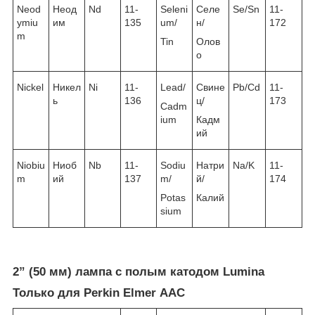
Neod
Неод
Nd
11-
Seleni
Селе
Se/Sn
11-
ymiu
им
135
um/
н/
172
m
Tin
Олов
о
Nickel
Никел
Ni
11-
Lead/
Свине
Pb/Cd
11-
ь
136
ц/
173
Cadm
ium
Кадм
ий
Niobiu
Ниоб
Nb
11-
Sodiu
Натри
Na/K
11-
m
ий
137
m/
й/
174
Potas
Калий
sium
2” (50 мм) лампа с полым катодом Lumina
Только для Perkin Elmer ААС