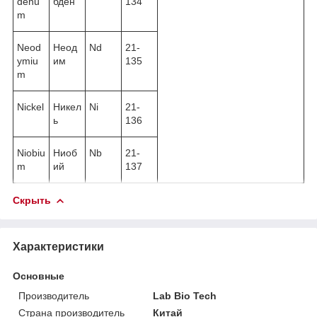
denu
бден
134
m
Neod
Неод
Nd
21-
ymiu
им
135
m
Nickel
Никел
Ni
21-
ь
136
Niobiu
Ниоб
Nb
21-
m
ий
137
Скрыть
Характеристики
Основные
Производитель
Lab Bio Tech
Страна производитель
Китай