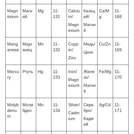
Magn
Магн
Mg
11-
Calciu
Кальц
Ca/M
11-
esium
ий
131
m/
ий/
g
168
Magn
Магни
esium
й
Mang
Марг
Mn
11-
Copp
Медь/
Cu/Zn
11-
anese
анец
132
er/
169
Цинк
Zinc
Mercu
Ртуть
Hg
11-
Iron/
Желе
Fe/Mg
11-
ry
133
зо/
170
Magn
esium
Магни
й
Molyb
Моли
Mo
11-
Silver/
Сере
Ag/Cd
11-
denu
бден
134
бро/
171
Cadm
m
ium
Кадм
ий