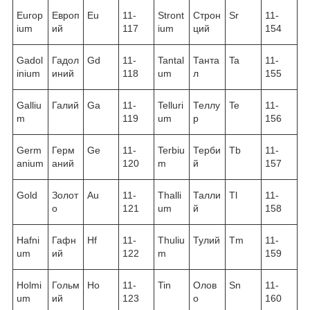
Europ
Европ
Eu
11-
Stront
Строн
Sr
11-
ium
ий
117
ium
ций
154
Gadol
Гадол
Gd
11-
Tantal
Танта
Ta
11-
inium
иний
118
um
л
155
Galliu
Галий
Ga
11-
Telluri
Теллу
Te
11-
m
119
um
р
156
Germ
Герм
Ge
11-
Terbiu
Терби
Tb
11-
anium
аний
120
m
й
157
Gold
Золот
Au
11-
Thalli
Талли
Tl
11-
о
121
um
й
158
Hafni
Гафн
Hf
11-
Thuliu
Тулий
Tm
11-
um
ий
122
m
159
Holmi
Гольм
Ho
11-
Tin
Олов
Sn
11-
um
ий
123
о
160