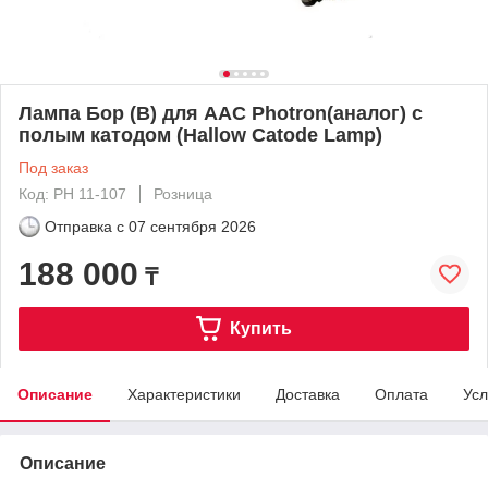
Лампа Бор (B) для ААС Photron(аналог) с
полым катодом (Hallow Catode Lamp)
Под заказ
Код: PH 11-107
Розница
Отправка с
07 сентября 2026
188 000
₸
Купить
Описание
Характеристики
Доставка
Оплата
Усл
Описание