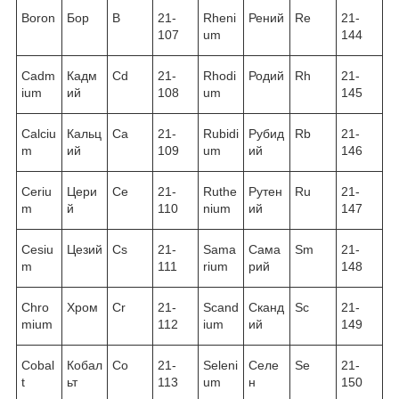
Boron
Бор
B
21-
Rheni
Рений
Re
21-
107
um
144
Cadm
Кадм
Cd
21-
Rhodi
Родий
Rh
21-
ium
ий
108
um
145
Calciu
Кальц
Ca
21-
Rubidi
Рубид
Rb
21-
m
ий
109
um
ий
146
Ceriu
Цери
Ce
21-
Ruthe
Рутен
Ru
21-
m
й
110
nium
ий
147
Cesiu
Цезий
Cs
21-
Sama
Сама
Sm
21-
m
111
rium
рий
148
Chro
Хром
Cr
21-
Scand
Сканд
Sc
21-
mium
112
ium
ий
149
Cobal
Кобал
Co
21-
Seleni
Селе
Se
21-
t
ьт
113
um
н
150