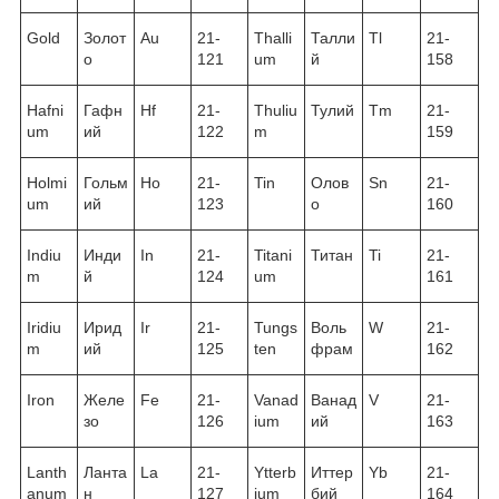
Gold
Золот
Au
21-
Thalli
Талли
Tl
21-
о
121
um
й
158
Hafni
Гафн
Hf
21-
Thuliu
Тулий
Tm
21-
um
ий
122
m
159
Holmi
Гольм
Ho
21-
Tin
Олов
Sn
21-
um
ий
123
о
160
Indiu
Инди
In
21-
Titani
Титан
Ti
21-
m
й
124
um
161
Iridiu
Ирид
Ir
21-
Tungs
Воль
W
21-
m
ий
125
ten
фрам
162
Iron
Желе
Fe
21-
Vanad
Ванад
V
21-
зо
126
ium
ий
163
Lanth
Ланта
La
21-
Ytterb
Иттер
Yb
21-
anum
н
127
ium
бий
164