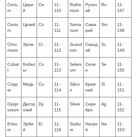
Ceriu
Цери
Ce
11-
Ruthe
Рутен
Ru
11-
m
й
110
nium
ий
147
Cesiu
Цезий
Cs
11-
Sama
Сама
Sm
11-
m
111
rium
рий
148
Chro
Хром
Cr
11-
Scand
Сканд
Sc
11-
mium
112
ium
ий
149
Cobal
Кобал
Co
11-
Seleni
Селе
Se
11-
t
ьт
113
um
н
150
Copp
Медь
Cu
11-
Silico
Крем
Si
11-
er
114
n
ний
151
Dyspr
Диспр
Dy
11-
Silver
Сере
Ag
11-
osium
озий
115
бро
152
Erbiu
Эрби
Er
11-
Sodiu
Натри
Na
11-
m
й
116
m
й
153