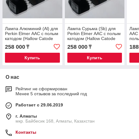
Лампа Алюминий (Al) для
Лампа Сурьма (Sb) для
Ламп
Perkin Elmer ААС с полым
Perkin Elmer ААС с полым
ААС 
катодом (Hallow Catode
катодом (Hallow Catode
полы
Lamp)
Lamp)
Cato
258 000
258 000
188
₸
₸
Купить
Купить
О нас
Рейтинг не сформирован
Менее 5 отзывов за последний год
Работает с 29.06.2019
г. Алматы
мкр. Байбесик 168, Алматы, Казахстан
Контакты