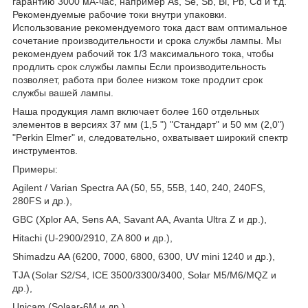
гарантию 3000 мА-час, например As, Se, Sb, Bi, Pb, Cd и т.д.
Рекомендуемые рабочие токи внутри упаковки.
Использование рекомендуемого тока даст вам оптимальное
сочетание производительности и срока службы лампы. Мы
рекомендуем рабочий ток 1/3 максимального тока, чтобы
продлить срок службы лампы Если производительность
позволяет, работа при более низком токе продлит срок
службы вашей лампы.
Наша продукция ламп включает более 160 отдельных
элементов в версиях 37 мм (1,5 ") "Стандарт" и 50 мм (2,0")
"Perkin Elmer" и, следовательно, охватывает широкий спектр
инструментов.
Примеры:
Agilent / Varian Spectra AA (50, 55, 55B, 140, 240, 240FS,
280FS и др.),
GBC (Xplor AA, Sens AA, Savant AA, Avanta Ultra Z и др.),
Hitachi (U-2900/2910, ZA 800 и др.),
Shimadzu AA (6200, 7000, 6800, 6300, UV mini 1240 и др.),
TJA (Solar S2/S4, ICE 3500/3300/3400, Solar M5/M6/MQZ и
др.),
Unicam (Solaar-6М и др.),