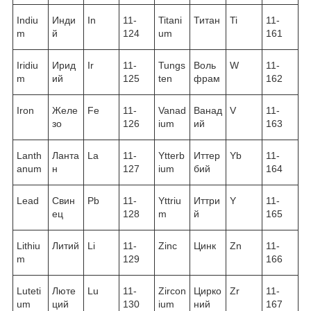
Indiu
Инди
In
11-
Titani
Титан
Ti
11-
m
й
124
um
161
Iridiu
Ирид
Ir
11-
Tungs
Воль
W
11-
m
ий
125
ten
фрам
162
Iron
Желе
Fe
11-
Vanad
Ванад
V
11-
зо
126
ium
ий
163
Lanth
Ланта
La
11-
Ytterb
Иттер
Yb
11-
anum
н
127
ium
бий
164
Lead
Свин
Pb
11-
Yttriu
Иттри
Y
11-
ец
128
m
й
165
Lithiu
Литий
Li
11-
Zinc
Цинк
Zn
11-
m
129
166
Luteti
Люте
Lu
11-
Zircon
Цирко
Zr
11-
um
ций
130
ium
ний
167