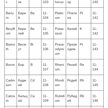
c
як
103
horus
ор
140
Bariu
Бари
Ba
11-
Platin
Плати
Pt
11-
m
й
104
um
на
141
Berylli
Бери
Be
11-
Potas
Калий
K
11-
um
лий
105
sium
142
Bismu
Висм
Bi
11-
Prase
Празе
Pr
11-
th
ут
106
odymi
одим
143
um
Boron
Бор
B
11-
Rheni
Рений
Re
11-
107
um
144
Cadm
Кадм
Cd
11-
Rhodi
Родий
Rh
11-
ium
ий
108
um
145
Calciu
Кальц
Ca
11-
Rubidi
Рубид
Rb
11-
m
ий
109
um
ий
146