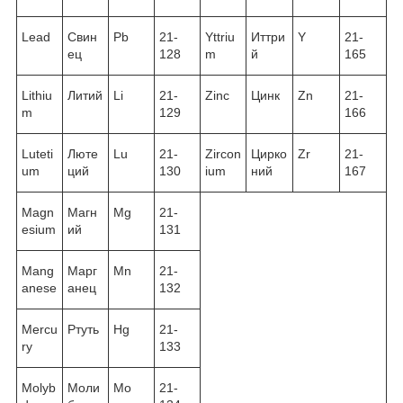
Lead
Свин
Pb
21-
Yttriu
Иттри
Y
21-
ец
128
m
й
165
Lithiu
Литий
Li
21-
Zinc
Цинк
Zn
21-
m
129
166
Luteti
Люте
Lu
21-
Zircon
Цирко
Zr
21-
um
ций
130
ium
ний
167
Magn
Магн
Mg
21-
esium
ий
131
Mang
Марг
Mn
21-
anese
анец
132
Mercu
Ртуть
Hg
21-
ry
133
Molyb
Моли
Mo
21-