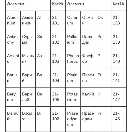
Элемент
Кат.№
Элемент
Кат.№
Alumi
Алюм
Al
21-
Osmi
Осми
Os
21-
num
иний
101
um
й
138
Antim
Сурь
Sb
21-
Pallad
Пала
Pd
21-
ony
ма
102
ium
дий
139
Arseni
Мышь
As
21-
Phosp
Фосф
P
21-
c
як
103
horus
ор
140
Bariu
Бари
Ba
21-
Platin
Плати
Pt
21-
m
й
104
um
на
141
Berylli
Бери
Be
21-
Potas
Калий
K
21-
um
лий
105
sium
142
Bismu
Висм
Bi
21-
Prase
Празе
Pr
21-
th
ут
106
odymi
одим
143
um