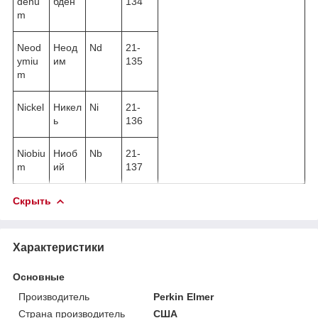
denu
бден
134
m
Neod
Неод
Nd
21-
ymiu
им
135
m
Nickel
Никел
Ni
21-
ь
136
Niobiu
Ниоб
Nb
21-
m
ий
137
Скрыть
Характеристики
Основные
Производитель
Perkin Elmer
Страна производитель
США