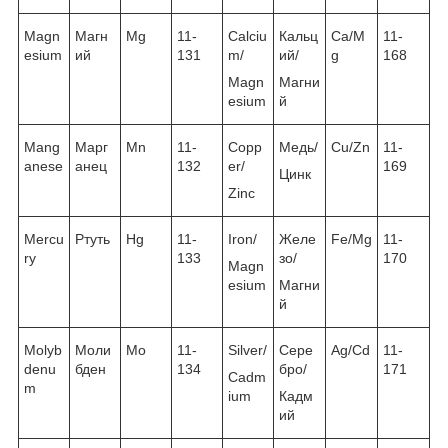
Magn
Магн
Mg
11-
Calciu
Кальц
Ca/M
11-
esium
ий
131
m/
ий/
g
168
Magn
Магни
esium
й
Mang
Марг
Mn
11-
Copp
Медь/
Cu/Zn
11-
anese
анец
132
er/
169
Цинк
Zinc
Mercu
Ртуть
Hg
11-
Iron/
Желе
Fe/Mg
11-
ry
133
зо/
170
Magn
esium
Магни
й
Molyb
Моли
Mo
11-
Silver/
Сере
Ag/Cd
11-
denu
бден
134
бро/
171
Cadm
m
ium
Кадм
ий