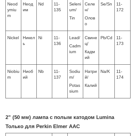
Neod
Неод
Nd
11-
Seleni
Селе
Se/Sn
11-
ymiu
им
135
um/
н/
172
m
Tin
Олов
о
Nickel
Никел
Ni
11-
Lead/
Свине
Pb/Cd
11-
ь
136
ц/
173
Cadm
ium
Кадм
ий
Niobiu
Ниоб
Nb
11-
Sodiu
Натри
Na/K
11-
m
ий
137
m/
й/
174
Potas
Калий
sium
2” (50 мм) лампа с полым катодом Lumina
Только для Perkin Elmer ААС