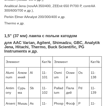
Analitical Jena (novAA 350/400, ZEEnit 650 P/700 P, contrAA
300/600/700 и др.),
Perkin Elmer AAnalyst 200/300/400 и др.
Thermo и др.
1,5” (37 мм) лампа с полым катодом
для ААС Varian, Agilent, Shimadzu, GBC, Analytik
Jena, Hitachi, Thermo, Buck Scientific, PG
Instruments и др.
Элемент
Кат.№
Элемент
Кат.№
Alumi
Алюм
Al
11-
Osmi
Осми
Os
11-
num
иний
101
um
й
138
Antim
Сурь
Sb
11-
Pallad
Пала
Pd
11-
ony
ма
102
ium
дий
139
Arseni
Мышь
As
11-
Phosp
Фосф
P
11-