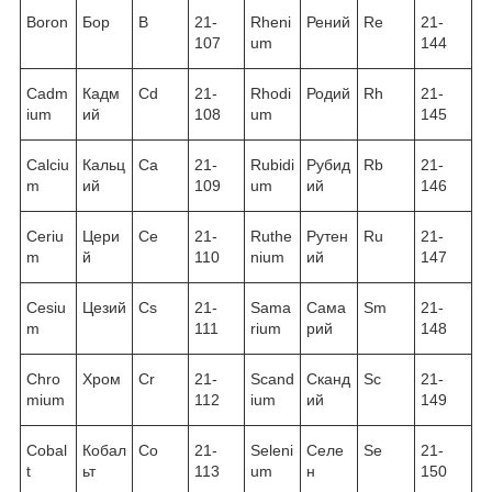
Boron
Бор
B
21-
Rheni
Рений
Re
21-
107
um
144
Cadm
Кадм
Cd
21-
Rhodi
Родий
Rh
21-
ium
ий
108
um
145
Calciu
Кальц
Ca
21-
Rubidi
Рубид
Rb
21-
m
ий
109
um
ий
146
Ceriu
Цери
Ce
21-
Ruthe
Рутен
Ru
21-
m
й
110
nium
ий
147
Cesiu
Цезий
Cs
21-
Sama
Сама
Sm
21-
m
111
rium
рий
148
Chro
Хром
Cr
21-
Scand
Сканд
Sc
21-
mium
112
ium
ий
149
Cobal
Кобал
Co
21-
Seleni
Селе
Se
21-
t
ьт
113
um
н
150