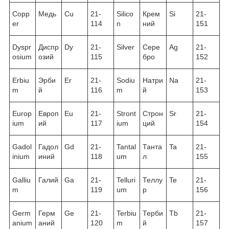
Copp
Медь
Cu
21-
Silico
Крем
Si
21-
er
114
n
ний
151
Dyspr
Диспр
Dy
21-
Silver
Сере
Ag
21-
osium
озий
115
бро
152
Erbiu
Эрби
Er
21-
Sodiu
Натри
Na
21-
m
й
116
m
й
153
Europ
Европ
Eu
21-
Stront
Строн
Sr
21-
ium
ий
117
ium
ций
154
Gadol
Гадол
Gd
21-
Tantal
Танта
Ta
21-
inium
иний
118
um
л
155
Galliu
Галий
Ga
21-
Telluri
Теллу
Te
21-
m
119
um
р
156
Germ
Герм
Ge
21-
Terbiu
Терби
Tb
21-
anium
аний
120
m
й
157