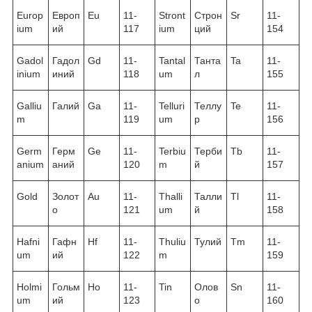
Europ
Европ
Eu
11-
Stront
Строн
Sr
11-
ium
ий
117
ium
ций
154
Gadol
Гадол
Gd
11-
Tantal
Танта
Ta
11-
inium
иний
118
um
л
155
Galliu
Галий
Ga
11-
Telluri
Теллу
Te
11-
m
119
um
р
156
Germ
Герм
Ge
11-
Terbiu
Терби
Tb
11-
anium
аний
120
m
й
157
Gold
Золот
Au
11-
Thalli
Талли
Tl
11-
о
121
um
й
158
Hafni
Гафн
Hf
11-
Thuliu
Тулий
Tm
11-
um
ий
122
m
159
Holmi
Гольм
Ho
11-
Tin
Олов
Sn
11-
um
ий
123
о
160