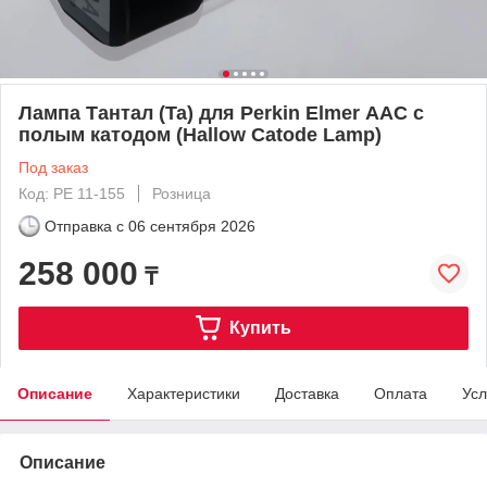
Лампа Тантал (Ta) для Perkin Elmer ААС с
полым катодом (Hallow Catode Lamp)
Под заказ
Код: PE 11-155
Розница
Отправка с
06 сентября 2026
258 000
₸
Купить
Описание
Характеристики
Доставка
Оплата
Усл
Описание