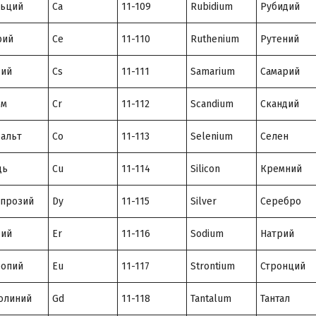
льций
Ca
11-109
Rubidium
Рубидий
рий
Ce
11-110
Ruthenium
Рутений
зий
Cs
11-111
Samarium
Самарий
ом
Cr
11-112
Scandium
Скандий
альт
Co
11-113
Selenium
Селен
дь
Cu
11-114
Silicon
Кремний
прозий
Dy
11-115
Silver
Серебро
бий
Er
11-116
Sodium
Натрий
ропий
Eu
11-117
Strontium
Стронций
олиний
Gd
11-118
Tantalum
Тантал