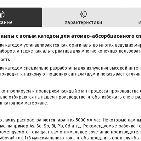
сание
Характеристики
И
ампы с полым катодом для атомно-абсорбционного с
м катодом устанавливаются как оригиналы во многих ведущих м
боров, а также как альтернатива для многих конечных пользоват
ность
ым катодом специально разработаны для излучения высокой инте
 приводит к низкому отношению сигнала/шум и показывает отличн
контролируем и проверяем каждый этап процесса производства л
ьно отбираются на нашем производстве, чтобы избежать спектра
 в катодном материале.
 лампу распространяется гарантия 5000 мА-час. Некоторые лампы
ас, например As, Se, Sb, Bi, Pb, Cd и т.д. Рекомендуемые рабочие 
омендуемого тока даст вам оптимальное сочетание производител
бочий ток 1/3 максимального тока, чтобы продлить срок службы