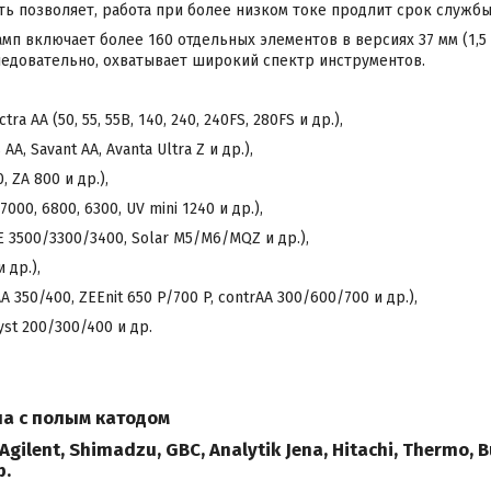
ь позволяет, работа при более низком токе продлит срок служб
п включает более 160 отдельных элементов в версиях 37 мм (1,5 ") 
 следовательно, охватывает широкий спектр инструментов.
ctra AA (50, 55, 55B, 140, 240, 240FS, 280FS и др.),
AA, Savant AA, Avanta Ultra Z и др.),
, ZA 800 и др.),
7000, 6800, 6300, UV mini 1240 и др.),
CE 3500/3300/3400, Solar M5/M6/MQZ и др.),
 др.),
vAA 350/400, ZEEnit 650 P/700 P, contrAA 300/600/700 и др.),
yst 200/300/400 и др.
мпа с полым катодом
Agilent, Shimadzu, GBC, Analytik Jena, Hitachi, Thermo, Bu
р.