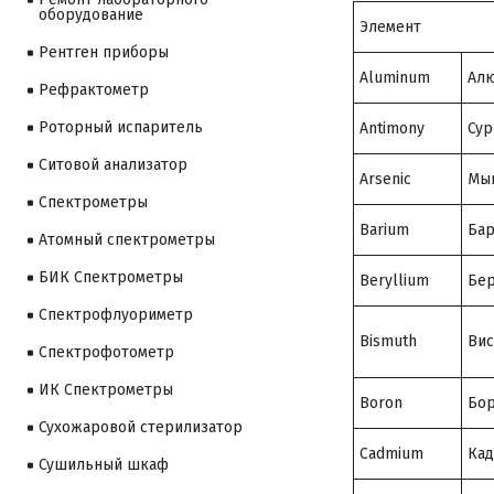
оборудование
Элемент
Рентген приборы
Aluminum
Ал
Рефрактометр
Роторный испаритель
Antimony
Сур
Ситовой анализатор
Arsenic
Мы
Cпектрометры
Barium
Ба
Атомный спектрометры
БИК Спектрометры
Beryllium
Бе
Спектрофлуориметр
Bismuth
Вис
Спектрофотометр
ИК Спектрометры
Boron
Бо
Сухожаровой стерилизатор
Cadmium
Ка
Сушильный шкаф