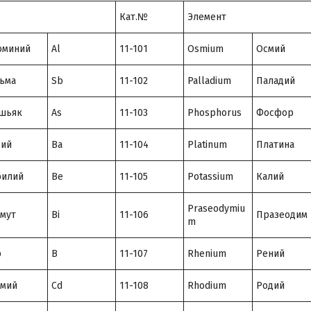
Кат.№
Элемент
юминий
Al
11-101
Osmium
Осмий
ьма
Sb
11-102
Palladium
Паладий
шьяк
As
11-103
Phosphorus
Фосфор
рий
Ba
11-104
Platinum
Платина
рилий
Be
11-105
Potassium
Калий
Praseodymiu
мут
Bi
11-106
Празеодим
m
р
B
11-107
Rhenium
Рений
дмий
Cd
11-108
Rhodium
Родий