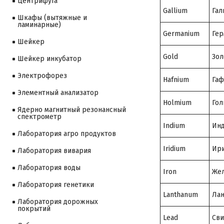
Центрифуга
Gallium
Гал
Шкафы (вытяжные и
ламинарные)
Germanium
Гер
Шейкер
Gold
Зол
Шейкер инкубатор
Электрофорез
Hafnium
Гаф
Элементный анализатор
Holmium
Гол
Ядерно магнитный резонансный
спектрометр
Indium
Ин
Лаборатория агро продуктов
Iridium
Ир
Лаборатория вивария
Лаборатория воды
Iron
Же
Лаборатория генетики
Lanthanum
Лан
Лаборатория дорожных
покрытий
Lead
Св