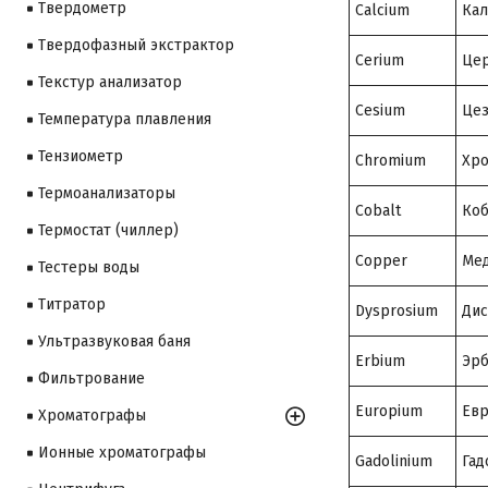
Твердометр
Calcium
Ка
Твердофазный экстрактор
Cerium
Це
Текстур анализатор
Cesium
Це
Температура плавления
Тензиометр
Chromium
Хр
Термоанализаторы
Cobalt
Коб
Термостат (чиллер)
Copper
Ме
Тестеры воды
Титратор
Dysprosium
Дис
Ультразвуковая баня
Erbium
Эр
Фильтрование
Europium
Ев
Хроматографы
Ионные хроматографы
Gadolinium
Гад