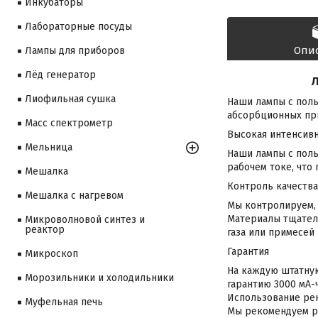
Инкубаторы
Лабораторные посуды
Опи
Лампы для приборов
Лёд генератор
Л
Лиофильная сушка
Наши лампы с полы
абсорбционных при
Масс спектрометр
Высокая интенсив
Мельница
Наши лампы с пол
рабочем токе, что
Мешалка
Контроль качества
Мешалка с нагревом
Мы контролируем, 
Материалы тщател
Микроволновой синтез и
реактор
газа или примесей
Гарантия
Микроскоп
На каждую штатную
Морозильники и холодильники
гарантию 3000 мА-ч
Использование рек
Муфельная печь
Мы рекомендуем ра