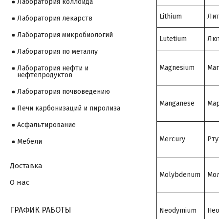
Лаборатория коллоида
Lithium
Ли
Лаборатория лекарств
Лаборатория микробиологий
Lutetium
Лю
Лаборатория по металлу
Magnesium
Маг
Лаборатория нефти и
нефтепродуктов
Лаборатория почвоведению
Manganese
Мар
Печи карбонизаций и пиролиза
Асфальтирование
Mercury
Рту
Мебели
Доставка
Molybdenum
Мо
О нас
ГРАФИК РАБОТЫ
Neodymium
Не