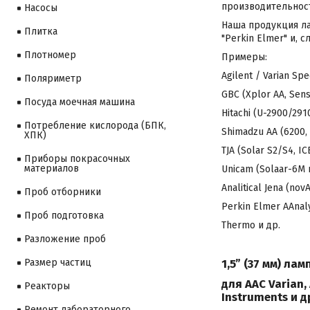
производительност
Насосы
Наша продукция лам
Плитка
"Perkin Elmer" и,
Плотномер
Примеры:
Agilent / Varian Spe
Поляриметр
GBC (Xplor AA, Sens 
Посуда моечная машина
Hitachi (U-2900/2910
Потребление кислорода (БПК,
Shimadzu AA (6200, 
ХПК)
TJA (Solar S2/S4, I
Приборы покрасочных
материалов
Unicam (Solaar-6М и
Analitical Jena (no
Проб отборники
Perkin Elmer AAnal
Проб подготовка
Thermo и др.
Разложение проб
1,5” (37 мм) ла
Размер частиц
для ААС Varian, 
Реакторы
Instruments и д
Ремонт лабораторного