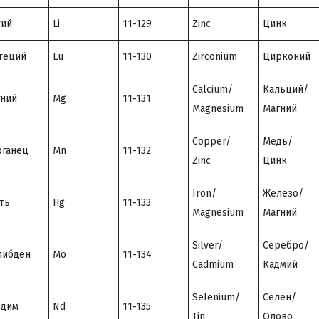
тий
Li
11-129
Zinc
Цинк
теций
Lu
11-130
Zirconium
Цирконий
Calcium/
Кальций/
ний
Mg
11-131
Magnesium
Магний
Copper/
Медь/
ганец
Mn
11-132
Zinc
Цинк
Iron/
Железо/
ть
Hg
11-133
Magnesium
Магний
Silver/
Серебро/
либден
Mo
11-134
Cadmium
Кадмий
Selenium/
Селен/
одим
Nd
11-135
Tin
Олово