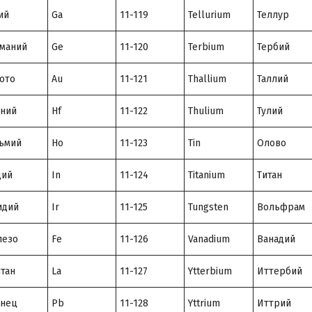
ий
Ga
11-119
Tellurium
Теллур
маний
Ge
11-120
Terbium
Тербий
ото
Au
11-121
Thallium
Таллий
ний
Hf
11-122
Thulium
Тулий
ьмий
Ho
11-123
Tin
Олово
дий
In
11-124
Titanium
Титан
идий
Ir
11-125
Tungsten
Вольфрам
лезо
Fe
11-126
Vanadium
Ванадий
тан
La
11-127
Ytterbium
Иттербий
инец
Pb
11-128
Yttrium
Иттрий