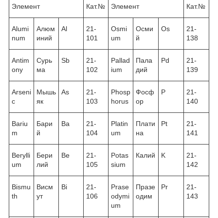
Элемент
Кат.№
Элемент
Кат.№
Alumi
Алюм
Al
21-
Osmi
Осми
Os
21-
num
иний
101
um
й
138
Antim
Сурь
Sb
21-
Pallad
Пала
Pd
21-
ony
ма
102
ium
дий
139
Arseni
Мышь
As
21-
Phosp
Фосф
P
21-
c
як
103
horus
ор
140
Bariu
Бари
Ba
21-
Platin
Плати
Pt
21-
m
й
104
um
на
141
Berylli
Бери
Be
21-
Potas
Калий
K
21-
um
лий
105
sium
142
Bismu
Висм
Bi
21-
Prase
Празе
Pr
21-
th
ут
106
odymi
одим
143
um