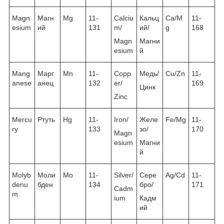
Magn
Магн
Mg
11-
Calciu
Кальц
Ca/M
11-
esium
ий
131
m/
ий/
g
168
Magn
Магни
esium
й
Mang
Марг
Mn
11-
Copp
Медь/
Cu/Zn
11-
anese
анец
132
er/
169
Цинк
Zinc
Mercu
Ртуть
Hg
11-
Iron/
Желе
Fe/Mg
11-
ry
133
зо/
170
Magn
esium
Магни
й
Molyb
Моли
Mo
11-
Silver/
Сере
Ag/Cd
11-
denu
бден
134
бро/
171
Cadm
m
ium
Кадм
ий