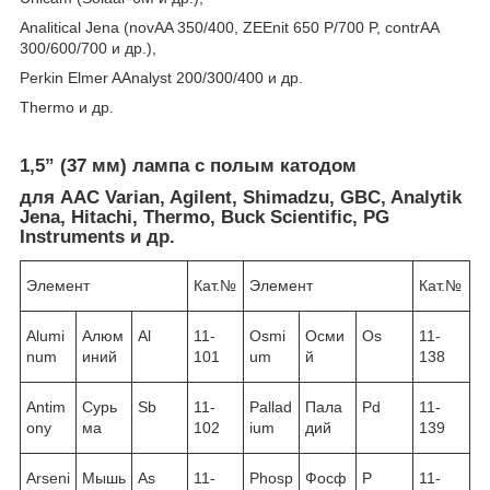
Analitical Jena (novAA 350/400, ZEEnit 650 P/700 P, contrAA
300/600/700 и др.),
Perkin Elmer AAnalyst 200/300/400 и др.
Thermo и др.
1,5” (37 мм) лампа с полым катодом
для ААС Varian, Agilent, Shimadzu, GBC, Analytik
Jena, Hitachi, Thermo, Buck Scientific, PG
Instruments и др.
Элемент
Кат.№
Элемент
Кат.№
Alumi
Алюм
Al
11-
Osmi
Осми
Os
11-
num
иний
101
um
й
138
Antim
Сурь
Sb
11-
Pallad
Пала
Pd
11-
ony
ма
102
ium
дий
139
Arseni
Мышь
As
11-
Phosp
Фосф
P
11-