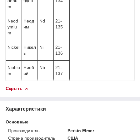
denu
бден
134
m
Neod
Неод
Nd
21-
ymiu
им
135
m
Nickel
Никел
Ni
21-
ь
136
Niobiu
Ниоб
Nb
21-
m
ий
137
Скрыть
Характеристики
Основные
Производитель
Perkin Elmer
Страна производитель
США