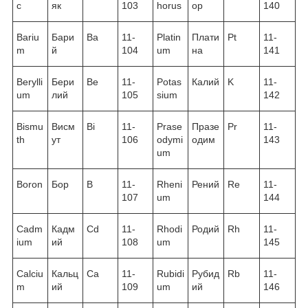
c
як
103
horus
ор
140
Bariu
Бари
Ba
11-
Platin
Плати
Pt
11-
m
й
104
um
на
141
Berylli
Бери
Be
11-
Potas
Калий
K
11-
um
лий
105
sium
142
Bismu
Висм
Bi
11-
Prase
Празе
Pr
11-
th
ут
106
odymi
одим
143
um
Boron
Бор
B
11-
Rheni
Рений
Re
11-
107
um
144
Cadm
Кадм
Cd
11-
Rhodi
Родий
Rh
11-
ium
ий
108
um
145
Calciu
Кальц
Ca
11-
Rubidi
Рубид
Rb
11-
m
ий
109
um
ий
146