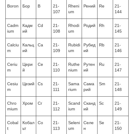
Boron
Бор
B
21-
Rheni
Рений
Re
21-
107
um
144
Cadm
Кадм
Cd
21-
Rhodi
Родий
Rh
21-
ium
ий
108
um
145
Calciu
Кальц
Ca
21-
Rubidi
Рубид
Rb
21-
m
ий
109
um
ий
146
Ceriu
Цери
Ce
21-
Ruthe
Рутен
Ru
21-
m
й
110
nium
ий
147
Cesiu
Цезий
Cs
21-
Sama
Сама
Sm
21-
m
111
rium
рий
148
Chro
Хром
Cr
21-
Scand
Сканд
Sc
21-
mium
112
ium
ий
149
Cobal
Кобал
Co
21-
Seleni
Селе
Se
21-
t
ьт
113
um
н
150