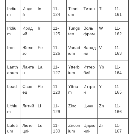
Indiu
Инди
In
11-
Titani
Титан
Ti
11-
m
й
124
um
161
Iridiu
Ирид
Ir
11-
Tungs
Воль
W
11-
m
ий
125
ten
фрам
162
Iron
Желе
Fe
11-
Vanad
Ванад
V
11-
зо
126
ium
ий
163
Lanth
Ланта
La
11-
Ytterb
Иттер
Yb
11-
anum
н
127
ium
бий
164
Lead
Свин
Pb
11-
Yttriu
Иттри
Y
11-
ец
128
m
й
165
Lithiu
Литий
Li
11-
Zinc
Цинк
Zn
11-
m
129
166
Luteti
Люте
Lu
11-
Zircon
Цирко
Zr
11-
um
ций
130
ium
ний
167