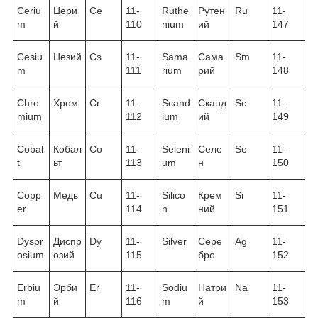
Ceriu
Цери
Ce
11-
Ruthe
Рутен
Ru
11-
m
й
110
nium
ий
147
Cesiu
Цезий
Cs
11-
Sama
Сама
Sm
11-
m
111
rium
рий
148
Chro
Хром
Cr
11-
Scand
Сканд
Sc
11-
mium
112
ium
ий
149
Cobal
Кобал
Co
11-
Seleni
Селе
Se
11-
t
ьт
113
um
н
150
Copp
Медь
Cu
11-
Silico
Крем
Si
11-
er
114
n
ний
151
Dyspr
Диспр
Dy
11-
Silver
Сере
Ag
11-
osium
озий
115
бро
152
Erbiu
Эрби
Er
11-
Sodiu
Натри
Na
11-
m
й
116
m
й
153