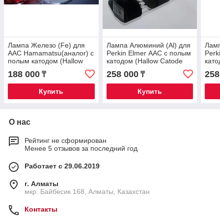
Лампа Железо (Fe) для
Лампа Алюминий (Al) для
Ламп
ААС Hamamatsu(аналог) с
Perkin Elmer ААС с полым
Perk
полым катодом (Hallow
катодом (Hallow Catode
като
Catode Lamp)
Lamp)
Lam
188 000
258 000
258
₸
₸
Купить
Купить
О нас
Рейтинг не сформирован
Менее 5 отзывов за последний год
Работает с 29.06.2019
г. Алматы
мкр. Байбесик 168, Алматы, Казахстан
Контакты