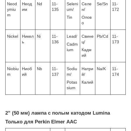
Neod
Неод
Nd
11-
Seleni
Селе
Se/Sn
11-
ymiu
им
135
um/
н/
172
m
Tin
Олов
о
Nickel
Никел
Ni
11-
Lead/
Свине
Pb/Cd
11-
ь
136
ц/
173
Cadm
ium
Кадм
ий
Niobiu
Ниоб
Nb
11-
Sodiu
Натри
Na/K
11-
m
ий
137
m/
й/
174
Potas
Калий
sium
2” (50 мм) лампа с полым катодом Lumina
Только для Perkin Elmer ААС