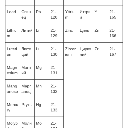
Lead
Свин
Pb
21-
Yttriu
Иттри
Y
21-
ец
128
m
й
165
Lithiu
Литий
Li
21-
Zinc
Цинк
Zn
21-
m
129
166
Luteti
Люте
Lu
21-
Zircon
Цирко
Zr
21-
um
ций
130
ium
ний
167
Magn
Магн
Mg
21-
esium
ий
131
Mang
Марг
Mn
21-
anese
анец
132
Mercu
Ртуть
Hg
21-
ry
133
Molyb
Моли
Mo
21-