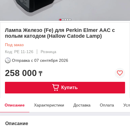
Лампа Железо (Fe) для Perkin Elmer ААС с
полым катодом (Hallow Catode Lamp)
Под заказ
Код: PE 11-126
Розница
Отправка с
07 сентября 2026
258 000
₸
Купить
Описание
Характеристики
Доставка
Оплата
Усл
Описание