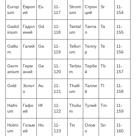
Europ
Европ
Eu
11-
Stront
Строн
Sr
11-
ium
ий
117
ium
ций
154
Gadol
Гадол
Gd
11-
Tantal
Танта
Ta
11-
inium
иний
118
um
л
155
Galliu
Галий
Ga
11-
Telluri
Теллу
Te
11-
m
119
um
р
156
Germ
Герм
Ge
11-
Terbiu
Терби
Tb
11-
anium
аний
120
m
й
157
Gold
Золот
Au
11-
Thalli
Талли
Tl
11-
о
121
um
й
158
Hafni
Гафн
Hf
11-
Thuliu
Тулий
Tm
11-
um
ий
122
m
159
Holmi
Гольм
Ho
11-
Tin
Олов
Sn
11-
um
ий
123
о
160