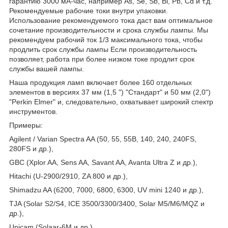
гарантию 3000 мА-час, например As, Se, Sb, Bi, Pb, Cd и т.д.
Рекомендуемые рабочие токи внутри упаковки.
Использование рекомендуемого тока даст вам оптимальное
сочетание производительности и срока службы лампы. Мы
рекомендуем рабочий ток 1/3 максимального тока, чтобы
продлить срок службы лампы Если производительность
позволяет, работа при более низком токе продлит срок
службы вашей лампы.
Наша продукция ламп включает более 160 отдельных
элементов в версиях 37 мм (1,5 ") "Стандарт" и 50 мм (2,0")
"Perkin Elmer" и, следовательно, охватывает широкий спектр
инструментов.
Примеры:
Agilent / Varian Spectra AA (50, 55, 55B, 140, 240, 240FS,
280FS и др.),
GBC (Xplor AA, Sens AA, Savant AA, Avanta Ultra Z и др.),
Hitachi (U-2900/2910, ZA 800 и др.),
Shimadzu AA (6200, 7000, 6800, 6300, UV mini 1240 и др.),
TJA (Solar S2/S4, ICE 3500/3300/3400, Solar M5/M6/MQZ и
др.),
Unicam (Solaar-6М и др.),