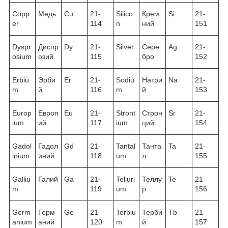
Copp
Медь
Cu
21-
Silico
Крем
Si
21-
er
114
n
ний
151
Dyspr
Диспр
Dy
21-
Silver
Сере
Ag
21-
osium
озий
115
бро
152
Erbiu
Эрби
Er
21-
Sodiu
Натри
Na
21-
m
й
116
m
й
153
Europ
Европ
Eu
21-
Stront
Строн
Sr
21-
ium
ий
117
ium
ций
154
Gadol
Гадол
Gd
21-
Tantal
Танта
Ta
21-
inium
иний
118
um
л
155
Galliu
Галий
Ga
21-
Telluri
Теллу
Te
21-
m
119
um
р
156
Germ
Герм
Ge
21-
Terbiu
Терби
Tb
21-
anium
аний
120
m
й
157