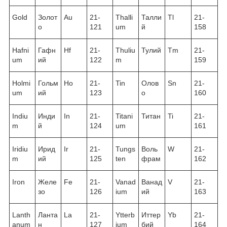
Gold
Золот
Au
21-
Thalli
Талли
Tl
21-
о
121
um
й
158
Hafni
Гафн
Hf
21-
Thuliu
Тулий
Tm
21-
um
ий
122
m
159
Holmi
Гольм
Ho
21-
Tin
Олов
Sn
21-
um
ий
123
о
160
Indiu
Инди
In
21-
Titani
Титан
Ti
21-
m
й
124
um
161
Iridiu
Ирид
Ir
21-
Tungs
Воль
W
21-
m
ий
125
ten
фрам
162
Iron
Желе
Fe
21-
Vanad
Ванад
V
21-
зо
126
ium
ий
163
Lanth
Ланта
La
21-
Ytterb
Иттер
Yb
21-
anum
н
127
ium
бий
164