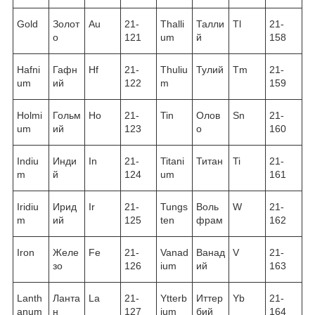
Gold
Золот
Au
21-
Thalli
Талли
Tl
21-
о
121
um
й
158
Hafni
Гафн
Hf
21-
Thuliu
Тулий
Tm
21-
um
ий
122
m
159
Holmi
Гольм
Ho
21-
Tin
Олов
Sn
21-
um
ий
123
о
160
Indiu
Инди
In
21-
Titani
Титан
Ti
21-
m
й
124
um
161
Iridiu
Ирид
Ir
21-
Tungs
Воль
W
21-
m
ий
125
ten
фрам
162
Iron
Желе
Fe
21-
Vanad
Ванад
V
21-
зо
126
ium
ий
163
Lanth
Ланта
La
21-
Ytterb
Иттер
Yb
21-
anum
н
127
ium
бий
164