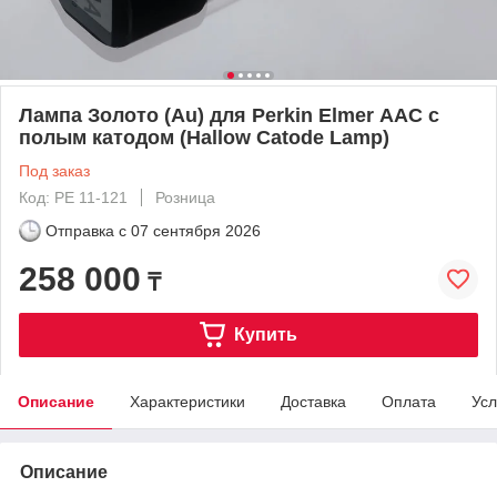
Лампа Золото (Au) для Perkin Elmer ААС с
полым катодом (Hallow Catode Lamp)
Под заказ
Код: PE 11-121
Розница
Отправка с
07 сентября 2026
258 000
₸
Купить
Описание
Характеристики
Доставка
Оплата
Усл
Описание