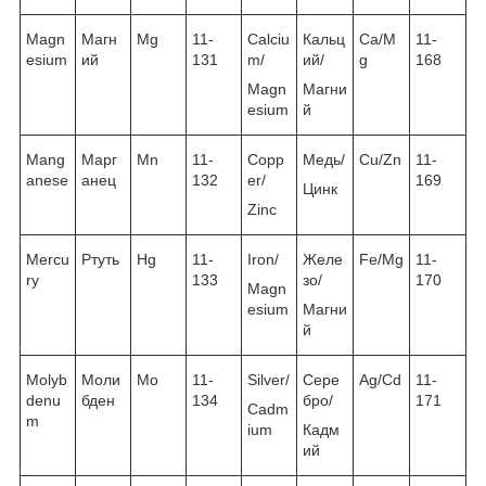
Magn
Магн
Mg
11-
Calciu
Кальц
Ca/M
11-
esium
ий
131
m/
ий/
g
168
Magn
Магни
esium
й
Mang
Марг
Mn
11-
Copp
Медь/
Cu/Zn
11-
anese
анец
132
er/
169
Цинк
Zinc
Mercu
Ртуть
Hg
11-
Iron/
Желе
Fe/Mg
11-
ry
133
зо/
170
Magn
esium
Магни
й
Molyb
Моли
Mo
11-
Silver/
Сере
Ag/Cd
11-
denu
бден
134
бро/
171
Cadm
m
ium
Кадм
ий