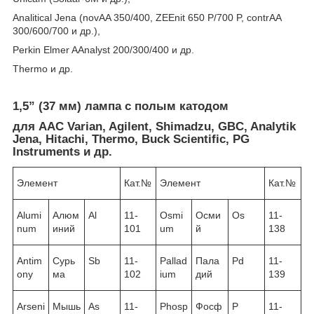
Analitical Jena (novAA 350/400, ZEEnit 650 P/700 P, contrAA
300/600/700 и др.),
Perkin Elmer AAnalyst 200/300/400 и др.
Thermo и др.
1,5” (37 мм) лампа с полым катодом
для ААС Varian, Agilent, Shimadzu, GBC, Analytik
Jena, Hitachi, Thermo, Buck Scientific, PG
Instruments и др.
Элемент
Кат.№
Элемент
Кат.№
Alumi
Алюм
Al
11-
Osmi
Осми
Os
11-
num
иний
101
um
й
138
Antim
Сурь
Sb
11-
Pallad
Пала
Pd
11-
ony
ма
102
ium
дий
139
Arseni
Мышь
As
11-
Phosp
Фосф
P
11-