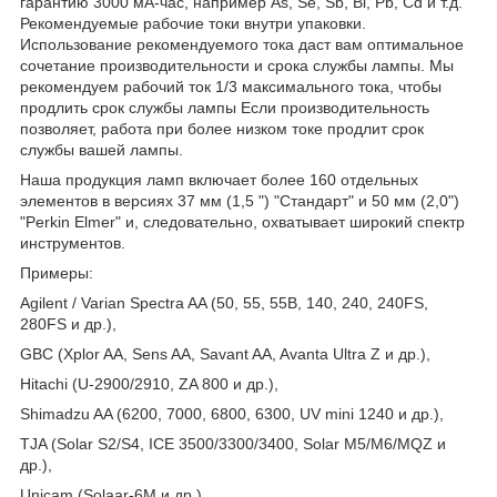
гарантию 3000 мА-час, например As, Se, Sb, Bi, Pb, Cd и т.д.
Рекомендуемые рабочие токи внутри упаковки.
Использование рекомендуемого тока даст вам оптимальное
сочетание производительности и срока службы лампы. Мы
рекомендуем рабочий ток 1/3 максимального тока, чтобы
продлить срок службы лампы Если производительность
позволяет, работа при более низком токе продлит срок
службы вашей лампы.
Наша продукция ламп включает более 160 отдельных
элементов в версиях 37 мм (1,5 ") "Стандарт" и 50 мм (2,0")
"Perkin Elmer" и, следовательно, охватывает широкий спектр
инструментов.
Примеры:
Agilent / Varian Spectra AA (50, 55, 55B, 140, 240, 240FS,
280FS и др.),
GBC (Xplor AA, Sens AA, Savant AA, Avanta Ultra Z и др.),
Hitachi (U-2900/2910, ZA 800 и др.),
Shimadzu AA (6200, 7000, 6800, 6300, UV mini 1240 и др.),
TJA (Solar S2/S4, ICE 3500/3300/3400, Solar M5/M6/MQZ и
др.),
Unicam (Solaar-6М и др.),