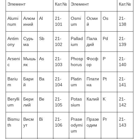
Элемент
Кат.№
Элемент
Кат.№
Alumi
Алюм
Al
21-
Osmi
Осми
Os
21-
num
иний
101
um
й
138
Antim
Сурь
Sb
21-
Pallad
Пала
Pd
21-
ony
ма
102
ium
дий
139
Arseni
Мышь
As
21-
Phosp
Фосф
P
21-
c
як
103
horus
ор
140
Bariu
Бари
Ba
21-
Platin
Плати
Pt
21-
m
й
104
um
на
141
Berylli
Бери
Be
21-
Potas
Калий
K
21-
um
лий
105
sium
142
Bismu
Висм
Bi
21-
Prase
Празе
Pr
21-
th
ут
106
odymi
одим
143
um