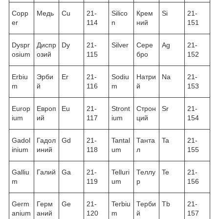
Copp
Медь
Cu
21-
Silico
Крем
Si
21-
er
114
n
ний
151
Dyspr
Диспр
Dy
21-
Silver
Сере
Ag
21-
osium
озий
115
бро
152
Erbiu
Эрби
Er
21-
Sodiu
Натри
Na
21-
m
й
116
m
й
153
Europ
Европ
Eu
21-
Stront
Строн
Sr
21-
ium
ий
117
ium
ций
154
Gadol
Гадол
Gd
21-
Tantal
Танта
Ta
21-
inium
иний
118
um
л
155
Galliu
Галий
Ga
21-
Telluri
Теллу
Te
21-
m
119
um
р
156
Germ
Герм
Ge
21-
Terbiu
Терби
Tb
21-
anium
аний
120
m
й
157