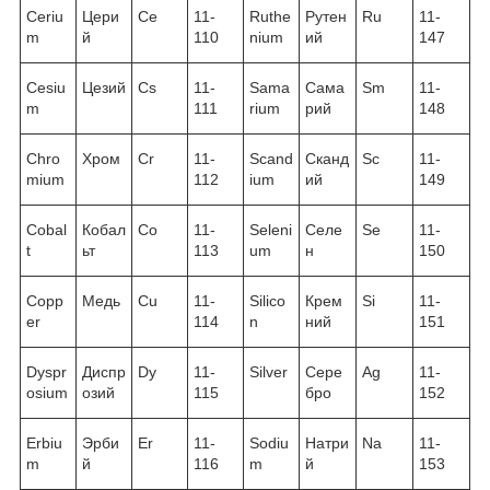
Ceriu
Цери
Ce
11-
Ruthe
Рутен
Ru
11-
m
й
110
nium
ий
147
Cesiu
Цезий
Cs
11-
Sama
Сама
Sm
11-
m
111
rium
рий
148
Chro
Хром
Cr
11-
Scand
Сканд
Sc
11-
mium
112
ium
ий
149
Cobal
Кобал
Co
11-
Seleni
Селе
Se
11-
t
ьт
113
um
н
150
Copp
Медь
Cu
11-
Silico
Крем
Si
11-
er
114
n
ний
151
Dyspr
Диспр
Dy
11-
Silver
Сере
Ag
11-
osium
озий
115
бро
152
Erbiu
Эрби
Er
11-
Sodiu
Натри
Na
11-
m
й
116
m
й
153