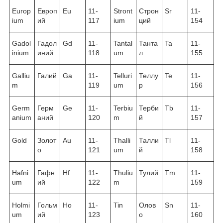
Europ
Европ
Eu
11-
Stront
Строн
Sr
11-
ium
ий
117
ium
ций
154
Gadol
Гадол
Gd
11-
Tantal
Танта
Ta
11-
inium
иний
118
um
л
155
Galliu
Галий
Ga
11-
Telluri
Теллу
Te
11-
m
119
um
р
156
Germ
Герм
Ge
11-
Terbiu
Терби
Tb
11-
anium
аний
120
m
й
157
Gold
Золот
Au
11-
Thalli
Талли
Tl
11-
о
121
um
й
158
Hafni
Гафн
Hf
11-
Thuliu
Тулий
Tm
11-
um
ий
122
m
159
Holmi
Гольм
Ho
11-
Tin
Олов
Sn
11-
um
ий
123
о
160