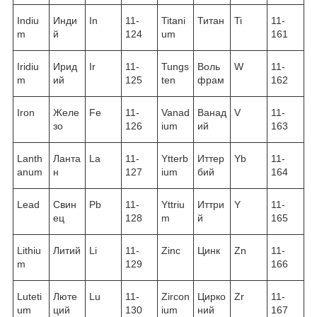
Indiu
Инди
In
11-
Titani
Титан
Ti
11-
m
й
124
um
161
Iridiu
Ирид
Ir
11-
Tungs
Воль
W
11-
m
ий
125
ten
фрам
162
Iron
Желе
Fe
11-
Vanad
Ванад
V
11-
зо
126
ium
ий
163
Lanth
Ланта
La
11-
Ytterb
Иттер
Yb
11-
anum
н
127
ium
бий
164
Lead
Свин
Pb
11-
Yttriu
Иттри
Y
11-
ец
128
m
й
165
Lithiu
Литий
Li
11-
Zinc
Цинк
Zn
11-
m
129
166
Luteti
Люте
Lu
11-
Zircon
Цирко
Zr
11-
um
ций
130
ium
ний
167