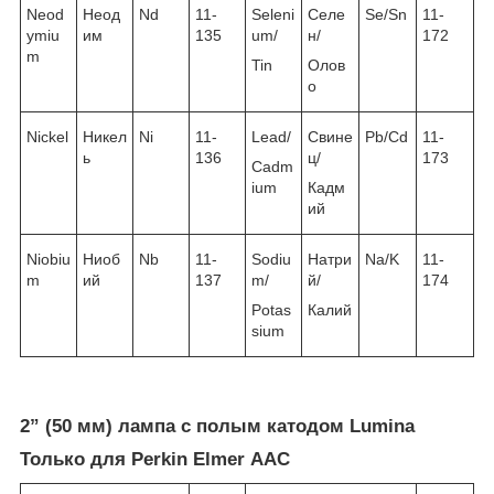
Neod
Неод
Nd
11-
Seleni
Селе
Se/Sn
11-
ymiu
им
135
um/
н/
172
m
Tin
Олов
о
Nickel
Никел
Ni
11-
Lead/
Свине
Pb/Cd
11-
ь
136
ц/
173
Cadm
ium
Кадм
ий
Niobiu
Ниоб
Nb
11-
Sodiu
Натри
Na/K
11-
m
ий
137
m/
й/
174
Potas
Калий
sium
2” (50 мм) лампа с полым катодом Lumina
Только для Perkin Elmer ААС