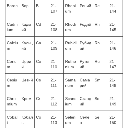
Boron
Бор
B
21-
Rheni
Рений
Re
21-
107
um
144
Cadm
Кадм
Cd
21-
Rhodi
Родий
Rh
21-
ium
ий
108
um
145
Calciu
Кальц
Ca
21-
Rubidi
Рубид
Rb
21-
m
ий
109
um
ий
146
Ceriu
Цери
Ce
21-
Ruthe
Рутен
Ru
21-
m
й
110
nium
ий
147
Cesiu
Цезий
Cs
21-
Sama
Сама
Sm
21-
m
111
rium
рий
148
Chro
Хром
Cr
21-
Scand
Сканд
Sc
21-
mium
112
ium
ий
149
Cobal
Кобал
Co
21-
Seleni
Селе
Se
21-
t
ьт
113
um
н
150