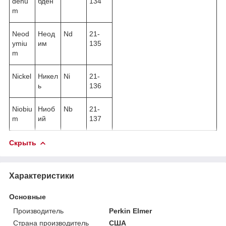
denu
бден
134
m
Neod
Неод
Nd
21-
ymiu
им
135
m
Nickel
Никел
Ni
21-
ь
136
Niobiu
Ниоб
Nb
21-
m
ий
137
Скрыть
Характеристики
Основные
Производитель
Perkin Elmer
Страна производитель
США