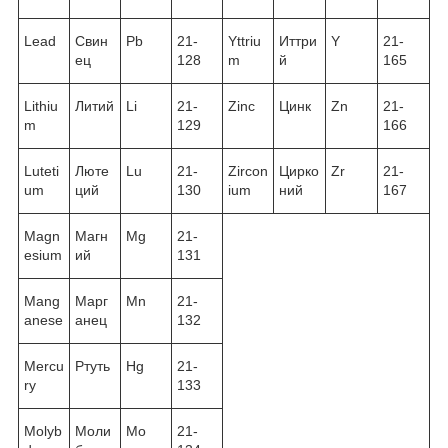
Lead
Свин
Pb
21-
Yttriu
Иттри
Y
21-
ец
128
m
й
165
Lithiu
Литий
Li
21-
Zinc
Цинк
Zn
21-
m
129
166
Luteti
Люте
Lu
21-
Zircon
Цирко
Zr
21-
um
ций
130
ium
ний
167
Magn
Магн
Mg
21-
esium
ий
131
Mang
Марг
Mn
21-
anese
анец
132
Mercu
Ртуть
Hg
21-
ry
133
Molyb
Моли
Mo
21-