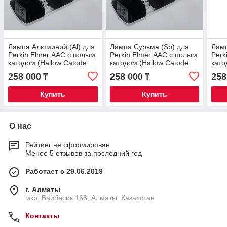
Лампа Алюминий (Al) для
Лампа Сурьма (Sb) для
Ламп
Perkin Elmer ААС с полым
Perkin Elmer ААС с полым
Perk
катодом (Hallow Catode
катодом (Hallow Catode
като
Lamp)
Lamp)
Lam
258 000
258 000
258
₸
₸
Купить
Купить
О нас
Рейтинг не сформирован
Менее 5 отзывов за последний год
Работает с 29.06.2019
г. Алматы
мкр. Байбесик 168, Алматы, Казахстан
Контакты