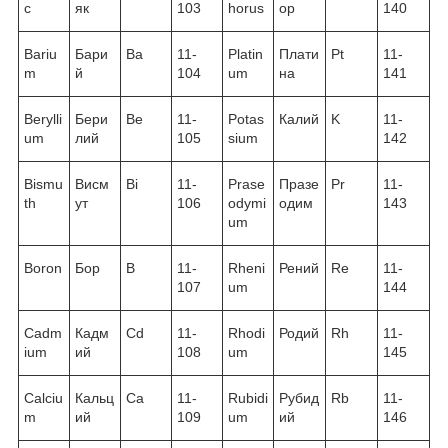
c
як
103
horus
ор
140
Bariu
Бари
Ba
11-
Platin
Плати
Pt
11-
m
й
104
um
на
141
Berylli
Бери
Be
11-
Potas
Калий
K
11-
um
лий
105
sium
142
Bismu
Висм
Bi
11-
Prase
Празе
Pr
11-
th
ут
106
odymi
одим
143
um
Boron
Бор
B
11-
Rheni
Рений
Re
11-
107
um
144
Cadm
Кадм
Cd
11-
Rhodi
Родий
Rh
11-
ium
ий
108
um
145
Calciu
Кальц
Ca
11-
Rubidi
Рубид
Rb
11-
m
ий
109
um
ий
146