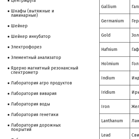
Центрифуга
Gallium
Гал
Шкафы (вытяжные и
ламинарные)
Germanium
Гер
Шейкер
Gold
Зол
Шейкер инкубатор
Электрофорез
Hafnium
Гаф
Элементный анализатор
Holmium
Гол
Ядерно магнитный резонансный
спектрометр
Indium
Ин
Лаборатория агро продуктов
Iridium
Ир
Лаборатория вивария
Лаборатория воды
Iron
Же
Лаборатория генетики
Lanthanum
Лан
Лаборатория дорожных
покрытий
Lead
Св