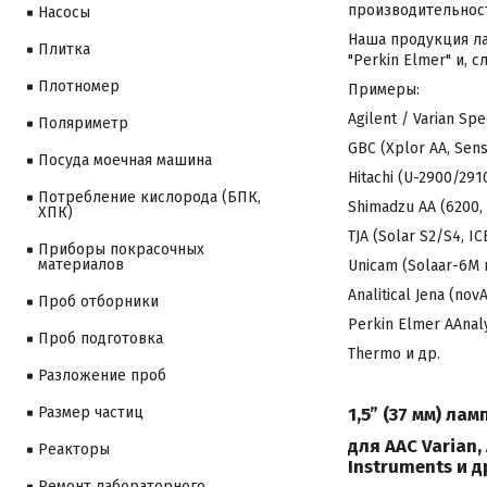
производительност
Насосы
Наша продукция лам
Плитка
"Perkin Elmer" и,
Плотномер
Примеры:
Agilent / Varian Spe
Поляриметр
GBC (Xplor AA, Sens 
Посуда моечная машина
Hitachi (U-2900/2910
Потребление кислорода (БПК,
Shimadzu AA (6200, 
ХПК)
TJA (Solar S2/S4, I
Приборы покрасочных
материалов
Unicam (Solaar-6М и
Analitical Jena (no
Проб отборники
Perkin Elmer AAnal
Проб подготовка
Thermo и др.
Разложение проб
1,5” (37 мм) ла
Размер частиц
для ААС Varian, 
Реакторы
Instruments и д
Ремонт лабораторного