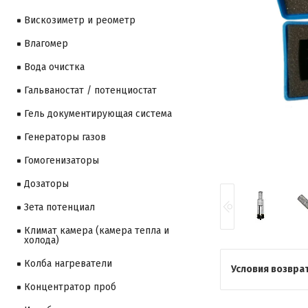
Вискозиметр и реометр
Влагомер
Вода очистка
Гальваностат / потенциостат
Гель документирующая система
Генераторы газов
Гомогенизаторы
Дозаторы
Зета потенциал
Климат камера (камера тепла и
холода)
Колба нагреватели
Концентратор проб