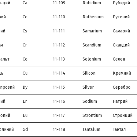
льций
Ca
11-109
Rubidium
Рубидий
рий
Ce
11-110
Ruthenium
Рутений
зий
Cs
11-111
Samarium
Самарий
ом
Cr
11-112
Scandium
Скандий
альт
Co
11-113
Selenium
Селен
дь
Cu
11-114
Silicon
Кремний
прозий
Dy
11-115
Silver
Серебро
бий
Er
11-116
Sodium
Натрий
ропий
Eu
11-117
Strontium
Стронций
олиний
Gd
11-118
Tantalum
Тантал