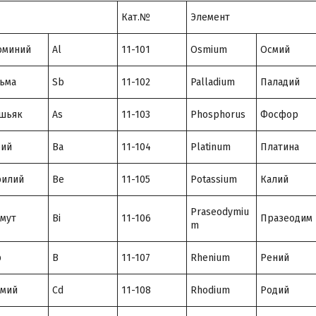
Кат.№
Элемент
юминий
Al
11-101
Osmium
Осмий
ьма
Sb
11-102
Palladium
Паладий
шьяк
As
11-103
Phosphorus
Фосфор
рий
Ba
11-104
Platinum
Платина
рилий
Be
11-105
Potassium
Калий
Praseodymiu
мут
Bi
11-106
Празеодим
m
р
B
11-107
Rhenium
Рений
дмий
Cd
11-108
Rhodium
Родий