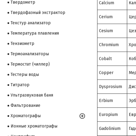
Твердометр
Calcium
Ка
Твердофазный экстрактор
Cerium
Це
Текстур анализатор
Cesium
Це
Температура плавления
Тензиометр
Chromium
Хр
Термоанализаторы
Cobalt
Коб
Термостат (чиллер)
Copper
Ме
Тестеры воды
Титратор
Dysprosium
Дис
Ультразвуковая баня
Erbium
Эр
Фильтрование
Europium
Ев
Хроматографы
Ионные хроматографы
Gadolinium
Гад