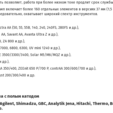
ь позволяет, работа при более низком токе продлит срок служб
п включает более 160 отдельных элементов в версиях 37 мм (1,5 ") 
 следовательно, охватывает широкий спектр инструментов.
ctra AA (50, 55, 55B, 140, 240, 240FS, 280FS и др.),
AA, Savant AA, Avanta Ultra Z и др.),
, ZA 800 и др.),
7000, 6800, 6300, UV mini 1240 и др.),
CE 3500/3300/3400, Solar M5/M6/MQZ и др.),
 др.),
vAA 350/400, ZEEnit 650 P/700 P, contrAA 300/600/700 и др.),
yst 200/300/400 и др.
мпа с полым катодом
Agilent, Shimadzu, GBC, Analytik Jena, Hitachi, Thermo, Bu
р.