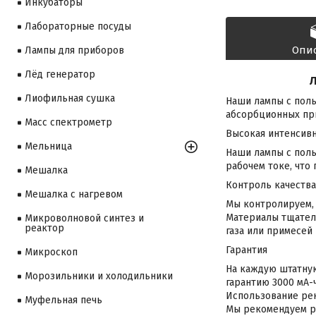
Инкубаторы
Лабораторные посуды
Опи
Лампы для приборов
Лёд генератор
Л
Лиофильная сушка
Наши лампы с полы
абсорбционных при
Масс спектрометр
Высокая интенсив
Мельница
Наши лампы с пол
рабочем токе, что
Мешалка
Контроль качества
Мешалка с нагревом
Мы контролируем, 
Материалы тщател
Микроволновой синтез и
реактор
газа или примесей
Гарантия
Микроскоп
На каждую штатную
Морозильники и холодильники
гарантию 3000 мА-ч
Использование рек
Муфельная печь
Мы рекомендуем ра