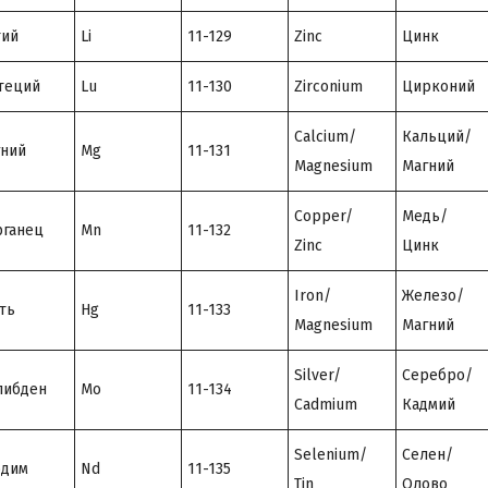
тий
Li
11-129
Zinc
Цинк
теций
Lu
11-130
Zirconium
Цирконий
Calcium/
Кальций/
ний
Mg
11-131
Magnesium
Магний
Copper/
Медь/
ганец
Mn
11-132
Zinc
Цинк
Iron/
Железо/
ть
Hg
11-133
Magnesium
Магний
Silver/
Серебро/
либден
Mo
11-134
Cadmium
Кадмий
Selenium/
Селен/
одим
Nd
11-135
Tin
Олово