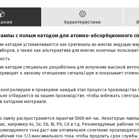
сание
Характеристики
И
ампы с полым катодом для атомно-абсорбционного с
м катодом устанавливаются как оригиналы во многих ведущих м
боров, а также как альтернатива для многих конечных пользоват
ность
ым катодом специально разработаны для излучения высокой инте
 приводит к низкому отношению сигнала/шум и показывает отличн
контролируем и проверяем каждый этап процесса производства л
ьно отбираются на нашем производстве, чтобы избежать спектра
 в катодном материале.
 лампу распространяется гарантия 5000 мА-час. Некоторые лампы
ас, например As, Se, Sb, Bi, Pb, Cd и т.д. Рекомендуемые рабочие 
омендуемого тока даст вам оптимальное сочетание производител
бочий ток 1/3 максимального тока, чтобы продлить срок службы