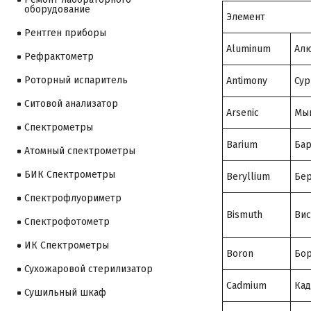
оборудование
Элемент
Рентген приборы
Aluminum
Ал
Рефрактометр
Роторный испаритель
Antimony
Сур
Ситовой анализатор
Arsenic
Мы
Cпектрометры
Barium
Ба
Атомный спектрометры
БИК Спектрометры
Beryllium
Бе
Спектрофлуориметр
Bismuth
Вис
Спектрофотометр
ИК Спектрометры
Boron
Бо
Сухожаровой стерилизатор
Cadmium
Ка
Сушильный шкаф