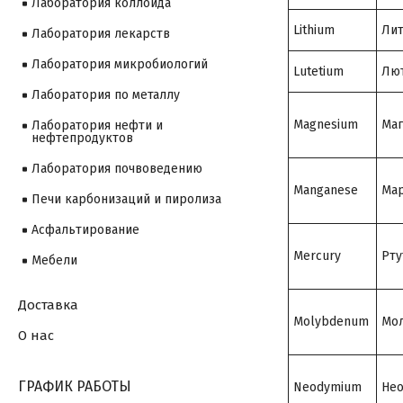
Лаборатория коллоида
Lithium
Ли
Лаборатория лекарств
Лаборатория микробиологий
Lutetium
Лю
Лаборатория по металлу
Magnesium
Маг
Лаборатория нефти и
нефтепродуктов
Лаборатория почвоведению
Manganese
Мар
Печи карбонизаций и пиролиза
Асфальтирование
Mercury
Рту
Мебели
Доставка
Molybdenum
Мо
О нас
ГРАФИК РАБОТЫ
Neodymium
Не