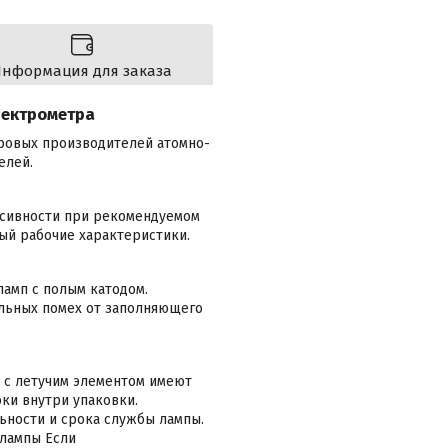
нформация для заказа
пектрометра
ировых производителей атомно-
елей.
нсивности при рекомендуемом
ый рабочие характеристики.
амп с полым катодом.
льных помех от заполняющего
 с летучим элементом имеют
токи внутри упаковки.
ьности и срока службы лампы.
 лампы Если