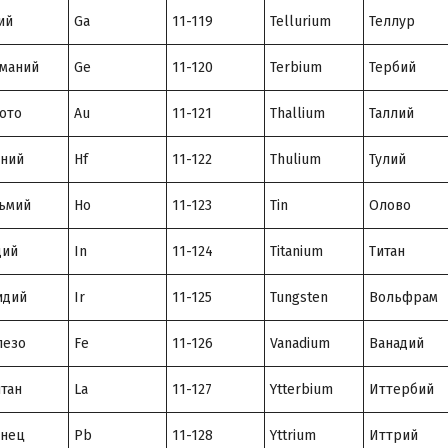
ий
Ga
11-119
Tellurium
Теллур
маний
Ge
11-120
Terbium
Тербий
ото
Au
11-121
Thallium
Таллий
ний
Hf
11-122
Thulium
Тулий
ьмий
Ho
11-123
Tin
Олово
дий
In
11-124
Titanium
Титан
идий
Ir
11-125
Tungsten
Вольфрам
лезо
Fe
11-126
Vanadium
Ванадий
тан
La
11-127
Ytterbium
Иттербий
инец
Pb
11-128
Yttrium
Иттрий