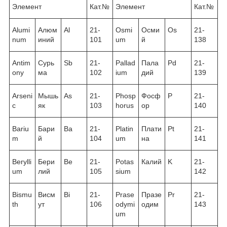
Элемент
Кат.№
Элемент
Кат.№
Alumi
Алюм
Al
21-
Osmi
Осми
Os
21-
num
иний
101
um
й
138
Antim
Сурь
Sb
21-
Pallad
Пала
Pd
21-
ony
ма
102
ium
дий
139
Arseni
Мышь
As
21-
Phosp
Фосф
P
21-
c
як
103
horus
ор
140
Bariu
Бари
Ba
21-
Platin
Плати
Pt
21-
m
й
104
um
на
141
Berylli
Бери
Be
21-
Potas
Калий
K
21-
um
лий
105
sium
142
Bismu
Висм
Bi
21-
Prase
Празе
Pr
21-
th
ут
106
odymi
одим
143
um