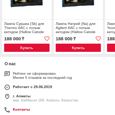
Лампа Сурьма (Sb) для
Лампа Натрий (Na) для
Ламп
Thermo ААС с полым
Agilent ААС с полым
Youn
катодом (Hallow Catode
катодом (Hallow Catode
като
Lamp)
Lamp)
Lam
188 000
188 000
188
₸
₸
Купить
Купить
О нас
Рейтинг не сформирован
Менее 5 отзывов за последний год
Работает с 29.06.2019
г. Алматы
мкр. Байбесик 168, Алматы, Казахстан
Контакты