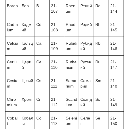
Boron
Бор
B
21-
Rheni
Рений
Re
21-
107
um
144
Cadm
Кадм
Cd
21-
Rhodi
Родий
Rh
21-
ium
ий
108
um
145
Calciu
Кальц
Ca
21-
Rubidi
Рубид
Rb
21-
m
ий
109
um
ий
146
Ceriu
Цери
Ce
21-
Ruthe
Рутен
Ru
21-
m
й
110
nium
ий
147
Cesiu
Цезий
Cs
21-
Sama
Сама
Sm
21-
m
111
rium
рий
148
Chro
Хром
Cr
21-
Scand
Сканд
Sc
21-
mium
112
ium
ий
149
Cobal
Кобал
Co
21-
Seleni
Селе
Se
21-
t
ьт
113
um
н
150