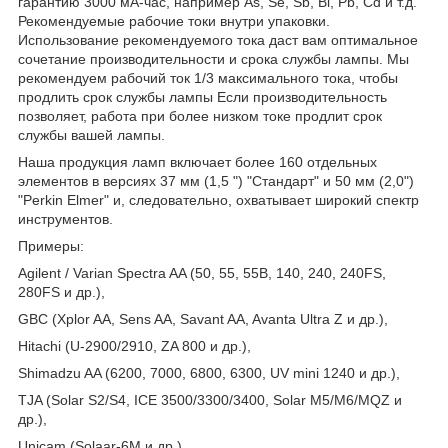
гарантию 3000 мА-час, например As, Se, Sb, Bi, Pb, Cd и т.д.
Рекомендуемые рабочие токи внутри упаковки.
Использование рекомендуемого тока даст вам оптимальное
сочетание производительности и срока службы лампы. Мы
рекомендуем рабочий ток 1/3 максимального тока, чтобы
продлить срок службы лампы Если производительность
позволяет, работа при более низком токе продлит срок
службы вашей лампы.
Наша продукция ламп включает более 160 отдельных
элементов в версиях 37 мм (1,5 ") "Стандарт" и 50 мм (2,0")
"Perkin Elmer" и, следовательно, охватывает широкий спектр
инструментов.
Примеры:
Agilent / Varian Spectra AA (50, 55, 55B, 140, 240, 240FS,
280FS и др.),
GBC (Xplor AA, Sens AA, Savant AA, Avanta Ultra Z и др.),
Hitachi (U-2900/2910, ZA 800 и др.),
Shimadzu AA (6200, 7000, 6800, 6300, UV mini 1240 и др.),
TJA (Solar S2/S4, ICE 3500/3300/3400, Solar M5/M6/MQZ и
др.),
Unicam (Solaar-6М и др.),