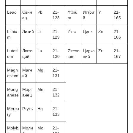
Lead
Свин
Pb
21-
Yttriu
Иттри
Y
21-
ец
128
m
й
165
Lithiu
Литий
Li
21-
Zinc
Цинк
Zn
21-
m
129
166
Luteti
Люте
Lu
21-
Zircon
Цирко
Zr
21-
um
ций
130
ium
ний
167
Magn
Магн
Mg
21-
esium
ий
131
Mang
Марг
Mn
21-
anese
анец
132
Mercu
Ртуть
Hg
21-
ry
133
Molyb
Моли
Mo
21-