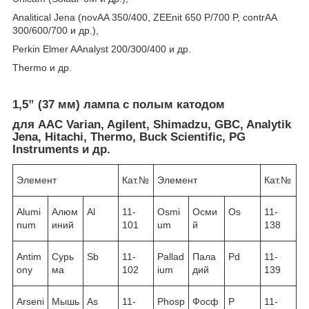
Analitical Jena (novAA 350/400, ZEEnit 650 P/700 P, contrAA
300/600/700 и др.),
Perkin Elmer AAnalyst 200/300/400 и др.
Thermo и др.
1,5” (37 мм) лампа с полым катодом
для ААС Varian, Agilent, Shimadzu, GBC, Analytik
Jena, Hitachi, Thermo, Buck Scientific, PG
Instruments и др.
Элемент
Кат.№
Элемент
Кат.№
Alumi
Алюм
Al
11-
Osmi
Осми
Os
11-
num
иний
101
um
й
138
Antim
Сурь
Sb
11-
Pallad
Пала
Pd
11-
ony
ма
102
ium
дий
139
Arseni
Мышь
As
11-
Phosp
Фосф
P
11-