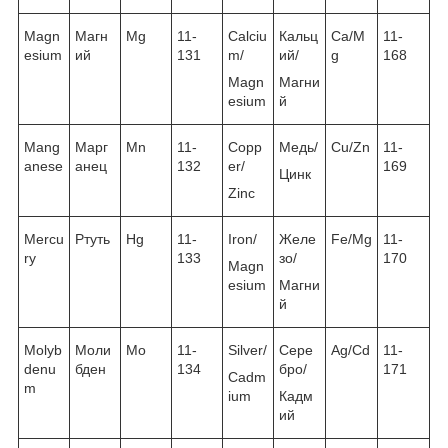
Magn
Магн
Mg
11-
Calciu
Кальц
Ca/M
11-
esium
ий
131
m/
ий/
g
168
Magn
Магни
esium
й
Mang
Марг
Mn
11-
Copp
Медь/
Cu/Zn
11-
anese
анец
132
er/
169
Цинк
Zinc
Mercu
Ртуть
Hg
11-
Iron/
Желе
Fe/Mg
11-
ry
133
зо/
170
Magn
esium
Магни
й
Molyb
Моли
Mo
11-
Silver/
Сере
Ag/Cd
11-
denu
бден
134
бро/
171
Cadm
m
ium
Кадм
ий