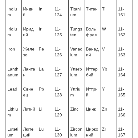
Indiu
Инди
In
11-
Titani
Титан
Ti
11-
m
й
124
um
161
Iridiu
Ирид
Ir
11-
Tungs
Воль
W
11-
m
ий
125
ten
фрам
162
Iron
Желе
Fe
11-
Vanad
Ванад
V
11-
зо
126
ium
ий
163
Lanth
Ланта
La
11-
Ytterb
Иттер
Yb
11-
anum
н
127
ium
бий
164
Lead
Свин
Pb
11-
Yttriu
Иттри
Y
11-
ец
128
m
й
165
Lithiu
Литий
Li
11-
Zinc
Цинк
Zn
11-
m
129
166
Luteti
Люте
Lu
11-
Zircon
Цирко
Zr
11-
um
ций
130
ium
ний
167