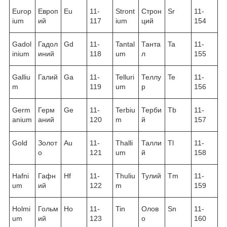
Europ
Европ
Eu
11-
Stront
Строн
Sr
11-
ium
ий
117
ium
ций
154
Gadol
Гадол
Gd
11-
Tantal
Танта
Ta
11-
inium
иний
118
um
л
155
Galliu
Галий
Ga
11-
Telluri
Теллу
Te
11-
m
119
um
р
156
Germ
Герм
Ge
11-
Terbiu
Терби
Tb
11-
anium
аний
120
m
й
157
Gold
Золот
Au
11-
Thalli
Талли
Tl
11-
о
121
um
й
158
Hafni
Гафн
Hf
11-
Thuliu
Тулий
Tm
11-
um
ий
122
m
159
Holmi
Гольм
Ho
11-
Tin
Олов
Sn
11-
um
ий
123
о
160