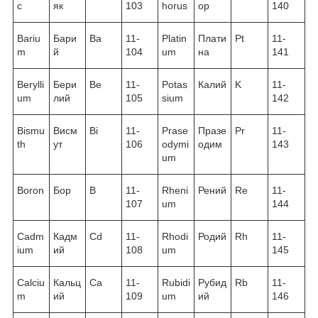
c
як
103
horus
ор
140
Bariu
Бари
Ba
11-
Platin
Плати
Pt
11-
m
й
104
um
на
141
Berylli
Бери
Be
11-
Potas
Калий
K
11-
um
лий
105
sium
142
Bismu
Висм
Bi
11-
Prase
Празе
Pr
11-
th
ут
106
odymi
одим
143
um
Boron
Бор
B
11-
Rheni
Рений
Re
11-
107
um
144
Cadm
Кадм
Cd
11-
Rhodi
Родий
Rh
11-
ium
ий
108
um
145
Calciu
Кальц
Ca
11-
Rubidi
Рубид
Rb
11-
m
ий
109
um
ий
146