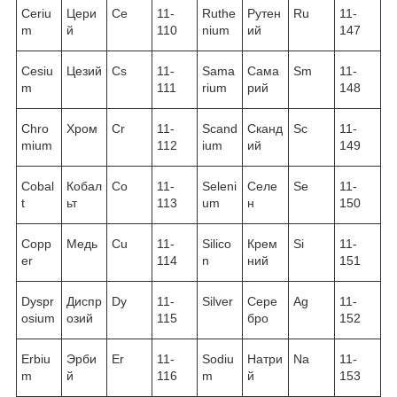
Ceriu
Цери
Ce
11-
Ruthe
Рутен
Ru
11-
m
й
110
nium
ий
147
Cesiu
Цезий
Cs
11-
Sama
Сама
Sm
11-
m
111
rium
рий
148
Chro
Хром
Cr
11-
Scand
Сканд
Sc
11-
mium
112
ium
ий
149
Cobal
Кобал
Co
11-
Seleni
Селе
Se
11-
t
ьт
113
um
н
150
Copp
Медь
Cu
11-
Silico
Крем
Si
11-
er
114
n
ний
151
Dyspr
Диспр
Dy
11-
Silver
Сере
Ag
11-
osium
озий
115
бро
152
Erbiu
Эрби
Er
11-
Sodiu
Натри
Na
11-
m
й
116
m
й
153