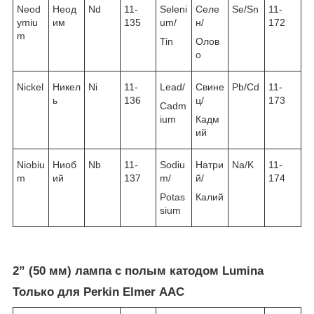
Neod
Неод
Nd
11-
Seleni
Селе
Se/Sn
11-
ymiu
им
135
um/
н/
172
m
Tin
Олов
о
Nickel
Никел
Ni
11-
Lead/
Свине
Pb/Cd
11-
ь
136
ц/
173
Cadm
ium
Кадм
ий
Niobiu
Ниоб
Nb
11-
Sodiu
Натри
Na/K
11-
m
ий
137
m/
й/
174
Potas
Калий
sium
2” (50 мм) лампа с полым катодом Lumina
Только для Perkin Elmer ААС