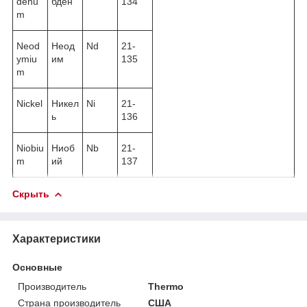
denu
бден
134
m
Neod
Неод
Nd
21-
ymiu
им
135
m
Nickel
Никел
Ni
21-
ь
136
Niobiu
Ниоб
Nb
21-
m
ий
137
Скрыть
Характеристики
Основные
Производитель
Thermo
Страна производитель
США