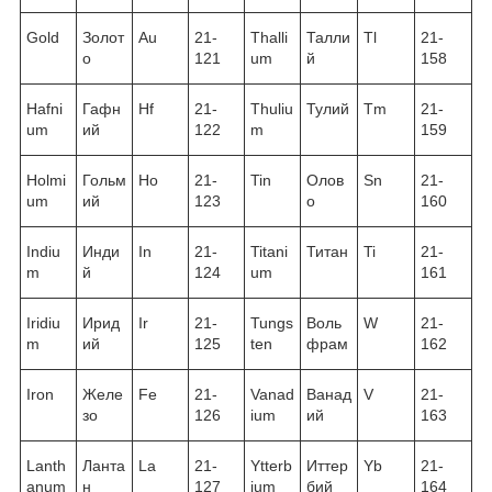
Gold
Золот
Au
21-
Thalli
Талли
Tl
21-
о
121
um
й
158
Hafni
Гафн
Hf
21-
Thuliu
Тулий
Tm
21-
um
ий
122
m
159
Holmi
Гольм
Ho
21-
Tin
Олов
Sn
21-
um
ий
123
о
160
Indiu
Инди
In
21-
Titani
Титан
Ti
21-
m
й
124
um
161
Iridiu
Ирид
Ir
21-
Tungs
Воль
W
21-
m
ий
125
ten
фрам
162
Iron
Желе
Fe
21-
Vanad
Ванад
V
21-
зо
126
ium
ий
163
Lanth
Ланта
La
21-
Ytterb
Иттер
Yb
21-
anum
н
127
ium
бий
164