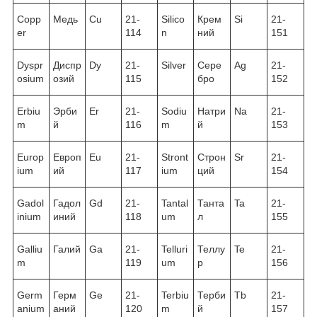
Copp
Медь
Cu
21-
Silico
Крем
Si
21-
er
114
n
ний
151
Dyspr
Диспр
Dy
21-
Silver
Сере
Ag
21-
osium
озий
115
бро
152
Erbiu
Эрби
Er
21-
Sodiu
Натри
Na
21-
m
й
116
m
й
153
Europ
Европ
Eu
21-
Stront
Строн
Sr
21-
ium
ий
117
ium
ций
154
Gadol
Гадол
Gd
21-
Tantal
Танта
Ta
21-
inium
иний
118
um
л
155
Galliu
Галий
Ga
21-
Telluri
Теллу
Te
21-
m
119
um
р
156
Germ
Герм
Ge
21-
Terbiu
Терби
Tb
21-
anium
аний
120
m
й
157