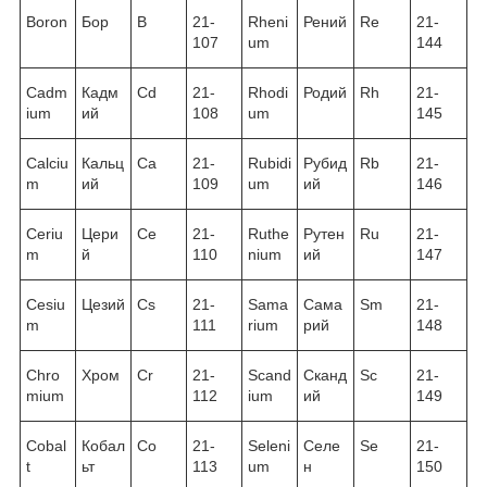
Boron
Бор
B
21-
Rheni
Рений
Re
21-
107
um
144
Cadm
Кадм
Cd
21-
Rhodi
Родий
Rh
21-
ium
ий
108
um
145
Calciu
Кальц
Ca
21-
Rubidi
Рубид
Rb
21-
m
ий
109
um
ий
146
Ceriu
Цери
Ce
21-
Ruthe
Рутен
Ru
21-
m
й
110
nium
ий
147
Cesiu
Цезий
Cs
21-
Sama
Сама
Sm
21-
m
111
rium
рий
148
Chro
Хром
Cr
21-
Scand
Сканд
Sc
21-
mium
112
ium
ий
149
Cobal
Кобал
Co
21-
Seleni
Селе
Se
21-
t
ьт
113
um
н
150