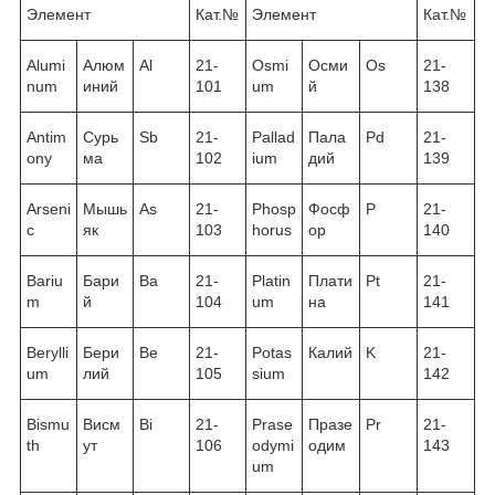
Элемент
Кат.№
Элемент
Кат.№
Alumi
Алюм
Al
21-
Osmi
Осми
Os
21-
num
иний
101
um
й
138
Antim
Сурь
Sb
21-
Pallad
Пала
Pd
21-
ony
ма
102
ium
дий
139
Arseni
Мышь
As
21-
Phosp
Фосф
P
21-
c
як
103
horus
ор
140
Bariu
Бари
Ba
21-
Platin
Плати
Pt
21-
m
й
104
um
на
141
Berylli
Бери
Be
21-
Potas
Калий
K
21-
um
лий
105
sium
142
Bismu
Висм
Bi
21-
Prase
Празе
Pr
21-
th
ут
106
odymi
одим
143
um