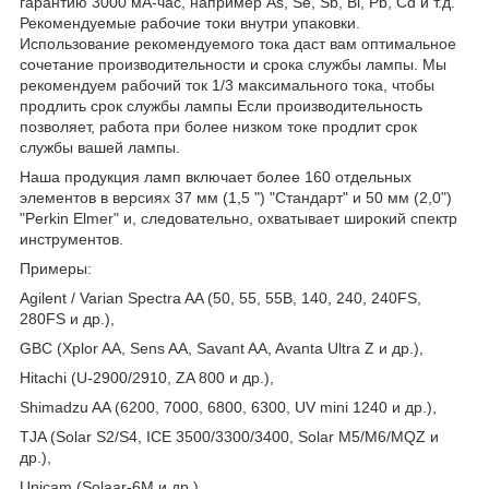
гарантию 3000 мА-час, например As, Se, Sb, Bi, Pb, Cd и т.д.
Рекомендуемые рабочие токи внутри упаковки.
Использование рекомендуемого тока даст вам оптимальное
сочетание производительности и срока службы лампы. Мы
рекомендуем рабочий ток 1/3 максимального тока, чтобы
продлить срок службы лампы Если производительность
позволяет, работа при более низком токе продлит срок
службы вашей лампы.
Наша продукция ламп включает более 160 отдельных
элементов в версиях 37 мм (1,5 ") "Стандарт" и 50 мм (2,0")
"Perkin Elmer" и, следовательно, охватывает широкий спектр
инструментов.
Примеры:
Agilent / Varian Spectra AA (50, 55, 55B, 140, 240, 240FS,
280FS и др.),
GBC (Xplor AA, Sens AA, Savant AA, Avanta Ultra Z и др.),
Hitachi (U-2900/2910, ZA 800 и др.),
Shimadzu AA (6200, 7000, 6800, 6300, UV mini 1240 и др.),
TJA (Solar S2/S4, ICE 3500/3300/3400, Solar M5/M6/MQZ и
др.),
Unicam (Solaar-6М и др.),