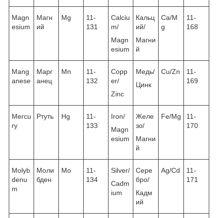
Magn
Магн
Mg
11-
Calciu
Кальц
Ca/M
11-
esium
ий
131
m/
ий/
g
168
Magn
Магни
esium
й
Mang
Марг
Mn
11-
Copp
Медь/
Cu/Zn
11-
anese
анец
132
er/
169
Цинк
Zinc
Mercu
Ртуть
Hg
11-
Iron/
Желе
Fe/Mg
11-
ry
133
зо/
170
Magn
esium
Магни
й
Molyb
Моли
Mo
11-
Silver/
Сере
Ag/Cd
11-
denu
бден
134
бро/
171
Cadm
m
ium
Кадм
ий