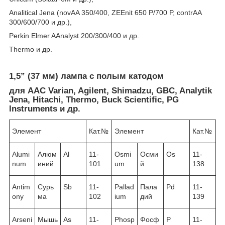
Analitical Jena (novAA 350/400, ZEEnit 650 P/700 P, contrAA
300/600/700 и др.),
Perkin Elmer AAnalyst 200/300/400 и др.
Thermo и др.
1,5” (37 мм) лампа с полым катодом
для ААС Varian, Agilent, Shimadzu, GBC, Analytik
Jena, Hitachi, Thermo, Buck Scientific, PG
Instruments и др.
Элемент
Кат.№
Элемент
Кат.№
Alumi
Алюм
Al
11-
Osmi
Осми
Os
11-
num
иний
101
um
й
138
Antim
Сурь
Sb
11-
Pallad
Пала
Pd
11-
ony
ма
102
ium
дий
139
Arseni
Мышь
As
11-
Phosp
Фосф
P
11-