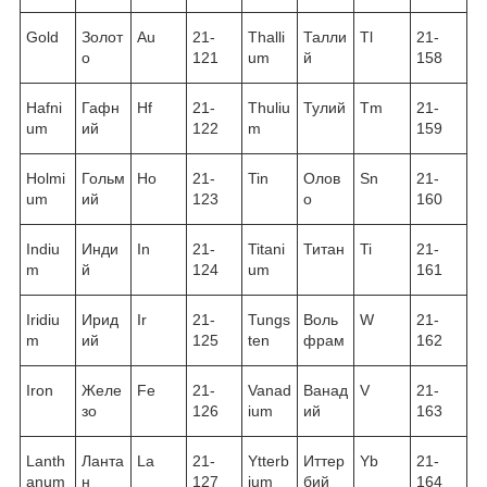
Gold
Золот
Au
21-
Thalli
Талли
Tl
21-
о
121
um
й
158
Hafni
Гафн
Hf
21-
Thuliu
Тулий
Tm
21-
um
ий
122
m
159
Holmi
Гольм
Ho
21-
Tin
Олов
Sn
21-
um
ий
123
о
160
Indiu
Инди
In
21-
Titani
Титан
Ti
21-
m
й
124
um
161
Iridiu
Ирид
Ir
21-
Tungs
Воль
W
21-
m
ий
125
ten
фрам
162
Iron
Желе
Fe
21-
Vanad
Ванад
V
21-
зо
126
ium
ий
163
Lanth
Ланта
La
21-
Ytterb
Иттер
Yb
21-
anum
н
127
ium
бий
164