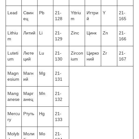
Lead
Свин
Pb
21-
Yttriu
Иттри
Y
21-
ец
128
m
й
165
Lithiu
Литий
Li
21-
Zinc
Цинк
Zn
21-
m
129
166
Luteti
Люте
Lu
21-
Zircon
Цирко
Zr
21-
um
ций
130
ium
ний
167
Magn
Магн
Mg
21-
esium
ий
131
Mang
Марг
Mn
21-
anese
анец
132
Mercu
Ртуть
Hg
21-
ry
133
Molyb
Моли
Mo
21-