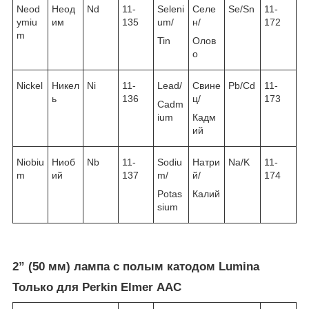
Neod
Неод
Nd
11-
Seleni
Селе
Se/Sn
11-
ymiu
им
135
um/
н/
172
m
Tin
Олов
о
Nickel
Никел
Ni
11-
Lead/
Свине
Pb/Cd
11-
ь
136
ц/
173
Cadm
ium
Кадм
ий
Niobiu
Ниоб
Nb
11-
Sodiu
Натри
Na/K
11-
m
ий
137
m/
й/
174
Potas
Калий
sium
2” (50 мм) лампа с полым катодом Lumina
Только для Perkin Elmer ААС