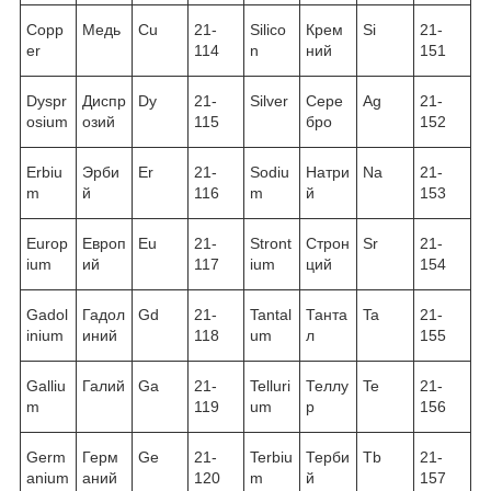
Copp
Медь
Cu
21-
Silico
Крем
Si
21-
er
114
n
ний
151
Dyspr
Диспр
Dy
21-
Silver
Сере
Ag
21-
osium
озий
115
бро
152
Erbiu
Эрби
Er
21-
Sodiu
Натри
Na
21-
m
й
116
m
й
153
Europ
Европ
Eu
21-
Stront
Строн
Sr
21-
ium
ий
117
ium
ций
154
Gadol
Гадол
Gd
21-
Tantal
Танта
Ta
21-
inium
иний
118
um
л
155
Galliu
Галий
Ga
21-
Telluri
Теллу
Te
21-
m
119
um
р
156
Germ
Герм
Ge
21-
Terbiu
Терби
Tb
21-
anium
аний
120
m
й
157