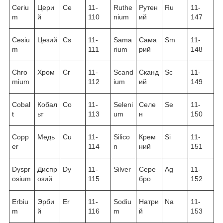
Ceriu
Цери
Ce
11-
Ruthe
Рутен
Ru
11-
m
й
110
nium
ий
147
Cesiu
Цезий
Cs
11-
Sama
Сама
Sm
11-
m
111
rium
рий
148
Chro
Хром
Cr
11-
Scand
Сканд
Sc
11-
mium
112
ium
ий
149
Cobal
Кобал
Co
11-
Seleni
Селе
Se
11-
t
ьт
113
um
н
150
Copp
Медь
Cu
11-
Silico
Крем
Si
11-
er
114
n
ний
151
Dyspr
Диспр
Dy
11-
Silver
Сере
Ag
11-
osium
озий
115
бро
152
Erbiu
Эрби
Er
11-
Sodiu
Натри
Na
11-
m
й
116
m
й
153