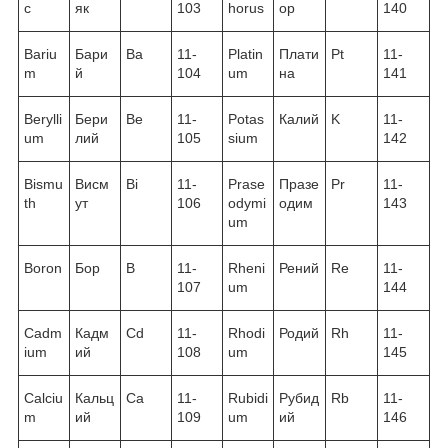
c
як
103
horus
ор
140
Bariu
Бари
Ba
11-
Platin
Плати
Pt
11-
m
й
104
um
на
141
Berylli
Бери
Be
11-
Potas
Калий
K
11-
um
лий
105
sium
142
Bismu
Висм
Bi
11-
Prase
Празе
Pr
11-
th
ут
106
odymi
одим
143
um
Boron
Бор
B
11-
Rheni
Рений
Re
11-
107
um
144
Cadm
Кадм
Cd
11-
Rhodi
Родий
Rh
11-
ium
ий
108
um
145
Calciu
Кальц
Ca
11-
Rubidi
Рубид
Rb
11-
m
ий
109
um
ий
146