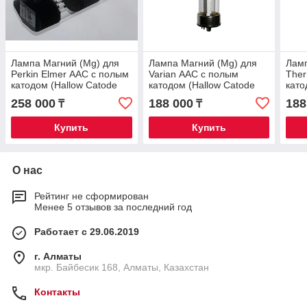
Лампа Магний (Mg) для
Лампа Магний (Mg) для
Ламп
Perkin Elmer ААС с полым
Varian ААС с полым
The
катодом (Hallow Catode
катодом (Hallow Catode
като
Lamp)
Lamp)
Lam
258 000
188 000
188
₸
₸
Купить
Купить
О нас
Рейтинг не сформирован
Менее 5 отзывов за последний год
Работает с 29.06.2019
г. Алматы
мкр. Байбесик 168, Алматы, Казахстан
Контакты