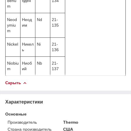
denu
бден
134
m
Neod
Неод
Nd
21-
ymiu
им
135
m
Nickel
Никел
Ni
21-
ь
136
Niobiu
Ниоб
Nb
21-
m
ий
137
Скрыть
Характеристики
Основные
Производитель
Thermo
Страна производитель
США