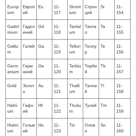
Europ
Европ
Eu
11-
Stront
Строн
Sr
11-
ium
ий
117
ium
ций
154
Gadol
Гадол
Gd
11-
Tantal
Танта
Ta
11-
inium
иний
118
um
л
155
Galliu
Галий
Ga
11-
Telluri
Теллу
Te
11-
m
119
um
р
156
Germ
Герм
Ge
11-
Terbiu
Терби
Tb
11-
anium
аний
120
m
й
157
Gold
Золот
Au
11-
Thalli
Талли
Tl
11-
о
121
um
й
158
Hafni
Гафн
Hf
11-
Thuliu
Тулий
Tm
11-
um
ий
122
m
159
Holmi
Гольм
Ho
11-
Tin
Олов
Sn
11-
um
ий
123
о
160