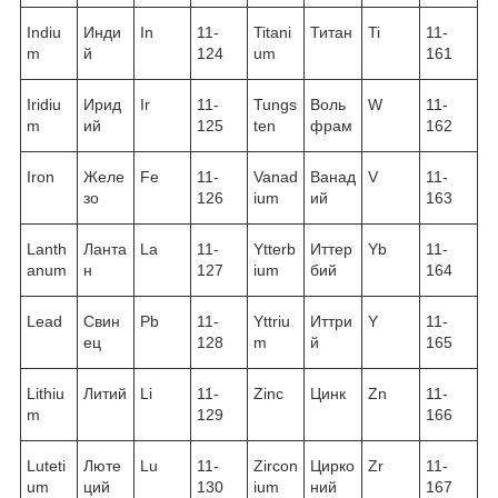
Indiu
Инди
In
11-
Titani
Титан
Ti
11-
m
й
124
um
161
Iridiu
Ирид
Ir
11-
Tungs
Воль
W
11-
m
ий
125
ten
фрам
162
Iron
Желе
Fe
11-
Vanad
Ванад
V
11-
зо
126
ium
ий
163
Lanth
Ланта
La
11-
Ytterb
Иттер
Yb
11-
anum
н
127
ium
бий
164
Lead
Свин
Pb
11-
Yttriu
Иттри
Y
11-
ец
128
m
й
165
Lithiu
Литий
Li
11-
Zinc
Цинк
Zn
11-
m
129
166
Luteti
Люте
Lu
11-
Zircon
Цирко
Zr
11-
um
ций
130
ium
ний
167