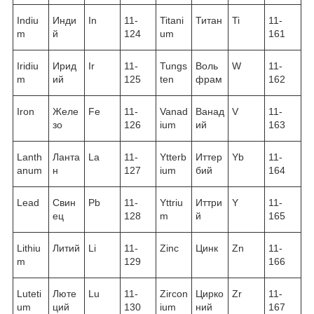
Indiu
Инди
In
11-
Titani
Титан
Ti
11-
m
й
124
um
161
Iridiu
Ирид
Ir
11-
Tungs
Воль
W
11-
m
ий
125
ten
фрам
162
Iron
Желе
Fe
11-
Vanad
Ванад
V
11-
зо
126
ium
ий
163
Lanth
Ланта
La
11-
Ytterb
Иттер
Yb
11-
anum
н
127
ium
бий
164
Lead
Свин
Pb
11-
Yttriu
Иттри
Y
11-
ец
128
m
й
165
Lithiu
Литий
Li
11-
Zinc
Цинк
Zn
11-
m
129
166
Luteti
Люте
Lu
11-
Zircon
Цирко
Zr
11-
um
ций
130
ium
ний
167