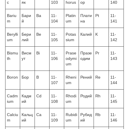
c
як
103
horus
ор
140
Bariu
Бари
Ba
11-
Platin
Плати
Pt
11-
m
й
104
um
на
141
Berylli
Бери
Be
11-
Potas
Калий
K
11-
um
лий
105
sium
142
Bismu
Висм
Bi
11-
Prase
Празе
Pr
11-
th
ут
106
odymi
одим
143
um
Boron
Бор
B
11-
Rheni
Рений
Re
11-
107
um
144
Cadm
Кадм
Cd
11-
Rhodi
Родий
Rh
11-
ium
ий
108
um
145
Calciu
Кальц
Ca
11-
Rubidi
Рубид
Rb
11-
m
ий
109
um
ий
146