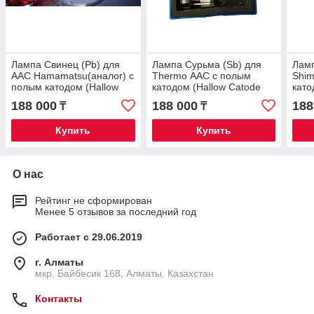
Лампа Свинец (Pb) для
Лампа Сурьма (Sb) для
Ламп
ААС Hamamatsu(аналог) с
Thermo ААС с полым
Shi
полым катодом (Hallow
катодом (Hallow Catode
като
Catode Lamp)
Lamp)
Lam
188 000
188 000
188
₸
₸
Купить
Купить
О нас
Рейтинг не сформирован
Менее 5 отзывов за последний год
Работает с 29.06.2019
г. Алматы
мкр. Байбесик 168, Алматы, Казахстан
Контакты