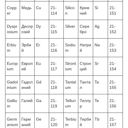
Copp
Медь
Cu
21-
Silico
Крем
Si
21-
er
114
n
ний
151
Dyspr
Диспр
Dy
21-
Silver
Сере
Ag
21-
osium
озий
115
бро
152
Erbiu
Эрби
Er
21-
Sodiu
Натри
Na
21-
m
й
116
m
й
153
Europ
Европ
Eu
21-
Stront
Строн
Sr
21-
ium
ий
117
ium
ций
154
Gadol
Гадол
Gd
21-
Tantal
Танта
Ta
21-
inium
иний
118
um
л
155
Galliu
Галий
Ga
21-
Telluri
Теллу
Te
21-
m
119
um
р
156
Germ
Герм
Ge
21-
Terbiu
Терби
Tb
21-
anium
аний
120
m
й
157