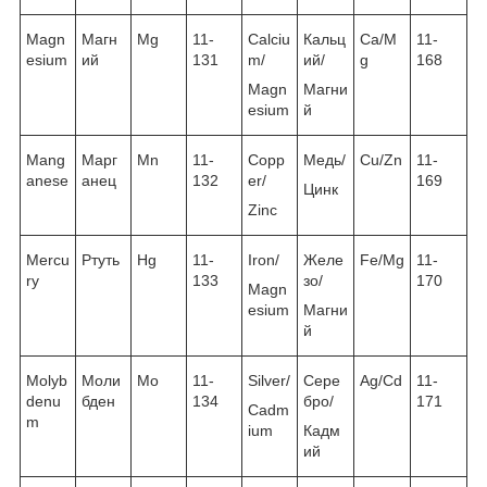
Magn
Магн
Mg
11-
Calciu
Кальц
Ca/M
11-
esium
ий
131
m/
ий/
g
168
Magn
Магни
esium
й
Mang
Марг
Mn
11-
Copp
Медь/
Cu/Zn
11-
anese
анец
132
er/
169
Цинк
Zinc
Mercu
Ртуть
Hg
11-
Iron/
Желе
Fe/Mg
11-
ry
133
зо/
170
Magn
esium
Магни
й
Molyb
Моли
Mo
11-
Silver/
Сере
Ag/Cd
11-
denu
бден
134
бро/
171
Cadm
m
ium
Кадм
ий