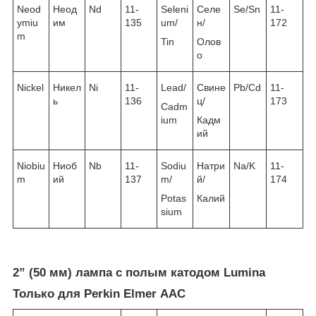
Neod
Неод
Nd
11-
Seleni
Селе
Se/Sn
11-
ymiu
им
135
um/
н/
172
m
Tin
Олов
о
Nickel
Никел
Ni
11-
Lead/
Свине
Pb/Cd
11-
ь
136
ц/
173
Cadm
ium
Кадм
ий
Niobiu
Ниоб
Nb
11-
Sodiu
Натри
Na/K
11-
m
ий
137
m/
й/
174
Potas
Калий
sium
2” (50 мм) лампа с полым катодом Lumina
Только для Perkin Elmer ААС