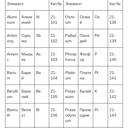
Элемент
Кат.№
Элемент
Кат.№
Alumi
Алюм
Al
21-
Osmi
Осми
Os
21-
num
иний
101
um
й
138
Antim
Сурь
Sb
21-
Pallad
Пала
Pd
21-
ony
ма
102
ium
дий
139
Arseni
Мышь
As
21-
Phosp
Фосф
P
21-
c
як
103
horus
ор
140
Bariu
Бари
Ba
21-
Platin
Плати
Pt
21-
m
й
104
um
на
141
Berylli
Бери
Be
21-
Potas
Калий
K
21-
um
лий
105
sium
142
Bismu
Висм
Bi
21-
Prase
Празе
Pr
21-
th
ут
106
odymi
одим
143
um