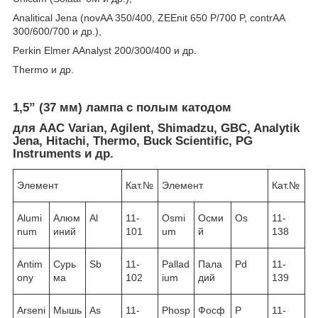
Analitical Jena (novAA 350/400, ZEEnit 650 P/700 P, contrAA
300/600/700 и др.),
Perkin Elmer AAnalyst 200/300/400 и др.
Thermo и др.
1,5” (37 мм) лампа с полым катодом
для ААС Varian, Agilent, Shimadzu, GBC, Analytik
Jena, Hitachi, Thermo, Buck Scientific, PG
Instruments и др.
Элемент
Кат.№
Элемент
Кат.№
Alumi
Алюм
Al
11-
Osmi
Осми
Os
11-
num
иний
101
um
й
138
Antim
Сурь
Sb
11-
Pallad
Пала
Pd
11-
ony
ма
102
ium
дий
139
Arseni
Мышь
As
11-
Phosp
Фосф
P
11-