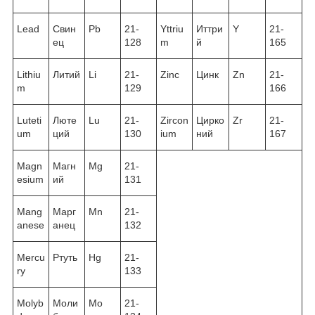
Lead
Свин
Pb
21-
Yttriu
Иттри
Y
21-
ец
128
m
й
165
Lithiu
Литий
Li
21-
Zinc
Цинк
Zn
21-
m
129
166
Luteti
Люте
Lu
21-
Zircon
Цирко
Zr
21-
um
ций
130
ium
ний
167
Magn
Магн
Mg
21-
esium
ий
131
Mang
Марг
Mn
21-
anese
анец
132
Mercu
Ртуть
Hg
21-
ry
133
Molyb
Моли
Mo
21-