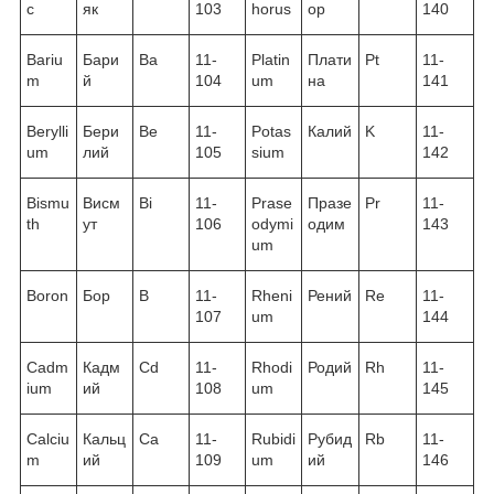
c
як
103
horus
ор
140
Bariu
Бари
Ba
11-
Platin
Плати
Pt
11-
m
й
104
um
на
141
Berylli
Бери
Be
11-
Potas
Калий
K
11-
um
лий
105
sium
142
Bismu
Висм
Bi
11-
Prase
Празе
Pr
11-
th
ут
106
odymi
одим
143
um
Boron
Бор
B
11-
Rheni
Рений
Re
11-
107
um
144
Cadm
Кадм
Cd
11-
Rhodi
Родий
Rh
11-
ium
ий
108
um
145
Calciu
Кальц
Ca
11-
Rubidi
Рубид
Rb
11-
m
ий
109
um
ий
146