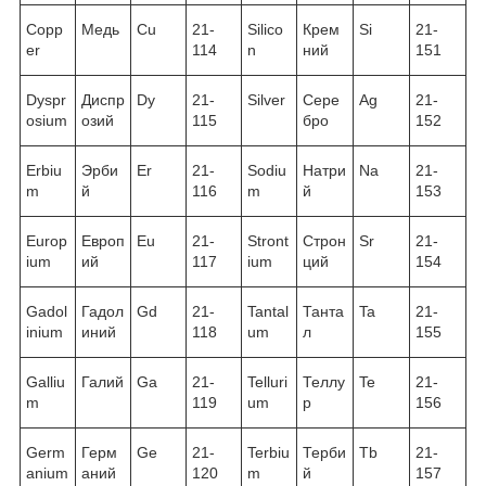
Copp
Медь
Cu
21-
Silico
Крем
Si
21-
er
114
n
ний
151
Dyspr
Диспр
Dy
21-
Silver
Сере
Ag
21-
osium
озий
115
бро
152
Erbiu
Эрби
Er
21-
Sodiu
Натри
Na
21-
m
й
116
m
й
153
Europ
Европ
Eu
21-
Stront
Строн
Sr
21-
ium
ий
117
ium
ций
154
Gadol
Гадол
Gd
21-
Tantal
Танта
Ta
21-
inium
иний
118
um
л
155
Galliu
Галий
Ga
21-
Telluri
Теллу
Te
21-
m
119
um
р
156
Germ
Герм
Ge
21-
Terbiu
Терби
Tb
21-
anium
аний
120
m
й
157