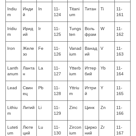
Indiu
Инди
In
11-
Titani
Титан
Ti
11-
m
й
124
um
161
Iridiu
Ирид
Ir
11-
Tungs
Воль
W
11-
m
ий
125
ten
фрам
162
Iron
Желе
Fe
11-
Vanad
Ванад
V
11-
зо
126
ium
ий
163
Lanth
Ланта
La
11-
Ytterb
Иттер
Yb
11-
anum
н
127
ium
бий
164
Lead
Свин
Pb
11-
Yttriu
Иттри
Y
11-
ец
128
m
й
165
Lithiu
Литий
Li
11-
Zinc
Цинк
Zn
11-
m
129
166
Luteti
Люте
Lu
11-
Zircon
Цирко
Zr
11-
um
ций
130
ium
ний
167