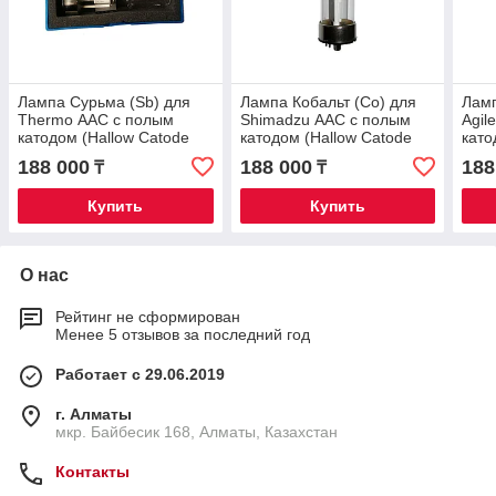
Лампа Сурьма (Sb) для
Лампа Кобальт (Co) для
Ламп
Thermo ААС с полым
Shimadzu ААС с полым
Agil
катодом (Hallow Catode
катодом (Hallow Catode
като
Lamp)
Lamp)
Lam
188 000
188 000
188
₸
₸
Купить
Купить
О нас
Рейтинг не сформирован
Менее 5 отзывов за последний год
Работает с 29.06.2019
г. Алматы
мкр. Байбесик 168, Алматы, Казахстан
Контакты