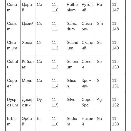
Ceriu
Цери
Ce
11-
Ruthe
Рутен
Ru
11-
m
й
110
nium
ий
147
Cesiu
Цезий
Cs
11-
Sama
Сама
Sm
11-
m
111
rium
рий
148
Chro
Хром
Cr
11-
Scand
Сканд
Sc
11-
mium
112
ium
ий
149
Cobal
Кобал
Co
11-
Seleni
Селе
Se
11-
t
ьт
113
um
н
150
Copp
Медь
Cu
11-
Silico
Крем
Si
11-
er
114
n
ний
151
Dyspr
Диспр
Dy
11-
Silver
Сере
Ag
11-
osium
озий
115
бро
152
Erbiu
Эрби
Er
11-
Sodiu
Натри
Na
11-
m
й
116
m
й
153