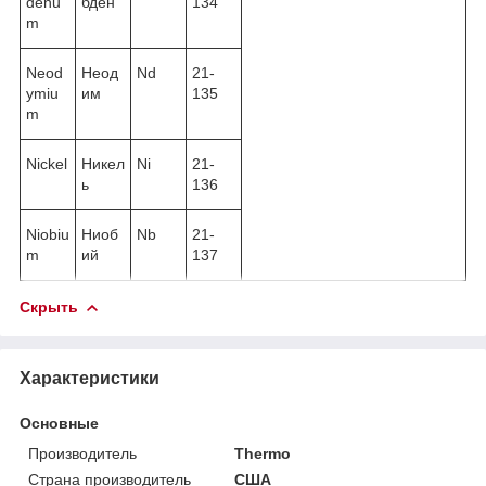
denu
бден
134
m
Neod
Неод
Nd
21-
ymiu
им
135
m
Nickel
Никел
Ni
21-
ь
136
Niobiu
Ниоб
Nb
21-
m
ий
137
Скрыть
Характеристики
Основные
Производитель
Thermo
Страна производитель
США