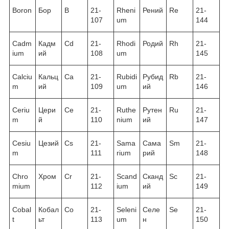
Boron
Бор
B
21-
Rheni
Рений
Re
21-
107
um
144
Cadm
Кадм
Cd
21-
Rhodi
Родий
Rh
21-
ium
ий
108
um
145
Calciu
Кальц
Ca
21-
Rubidi
Рубид
Rb
21-
m
ий
109
um
ий
146
Ceriu
Цери
Ce
21-
Ruthe
Рутен
Ru
21-
m
й
110
nium
ий
147
Cesiu
Цезий
Cs
21-
Sama
Сама
Sm
21-
m
111
rium
рий
148
Chro
Хром
Cr
21-
Scand
Сканд
Sc
21-
mium
112
ium
ий
149
Cobal
Кобал
Co
21-
Seleni
Селе
Se
21-
t
ьт
113
um
н
150