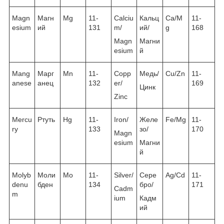
Magn
Магн
Mg
11-
Calciu
Кальц
Ca/M
11-
esium
ий
131
m/
ий/
g
168
Magn
Магни
esium
й
Mang
Марг
Mn
11-
Copp
Медь/
Cu/Zn
11-
anese
анец
132
er/
169
Цинк
Zinc
Mercu
Ртуть
Hg
11-
Iron/
Желе
Fe/Mg
11-
ry
133
зо/
170
Magn
esium
Магни
й
Molyb
Моли
Mo
11-
Silver/
Сере
Ag/Cd
11-
denu
бден
134
бро/
171
Cadm
m
ium
Кадм
ий