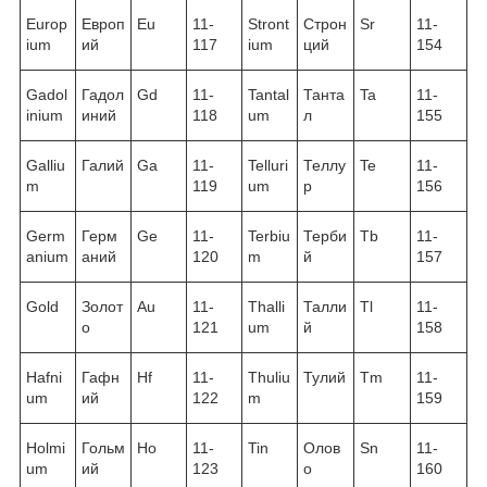
Europ
Европ
Eu
11-
Stront
Строн
Sr
11-
ium
ий
117
ium
ций
154
Gadol
Гадол
Gd
11-
Tantal
Танта
Ta
11-
inium
иний
118
um
л
155
Galliu
Галий
Ga
11-
Telluri
Теллу
Te
11-
m
119
um
р
156
Germ
Герм
Ge
11-
Terbiu
Терби
Tb
11-
anium
аний
120
m
й
157
Gold
Золот
Au
11-
Thalli
Талли
Tl
11-
о
121
um
й
158
Hafni
Гафн
Hf
11-
Thuliu
Тулий
Tm
11-
um
ий
122
m
159
Holmi
Гольм
Ho
11-
Tin
Олов
Sn
11-
um
ий
123
о
160