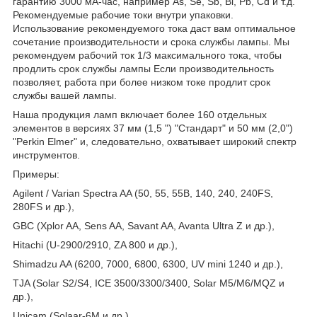
гарантию 3000 мА-час, например As, Se, Sb, Bi, Pb, Cd и т.д.
Рекомендуемые рабочие токи внутри упаковки.
Использование рекомендуемого тока даст вам оптимальное
сочетание производительности и срока службы лампы. Мы
рекомендуем рабочий ток 1/3 максимального тока, чтобы
продлить срок службы лампы Если производительность
позволяет, работа при более низком токе продлит срок
службы вашей лампы.
Наша продукция ламп включает более 160 отдельных
элементов в версиях 37 мм (1,5 ") "Стандарт" и 50 мм (2,0")
"Perkin Elmer" и, следовательно, охватывает широкий спектр
инструментов.
Примеры:
Agilent / Varian Spectra AA (50, 55, 55B, 140, 240, 240FS,
280FS и др.),
GBC (Xplor AA, Sens AA, Savant AA, Avanta Ultra Z и др.),
Hitachi (U-2900/2910, ZA 800 и др.),
Shimadzu AA (6200, 7000, 6800, 6300, UV mini 1240 и др.),
TJA (Solar S2/S4, ICE 3500/3300/3400, Solar M5/M6/MQZ и
др.),
Unicam (Solaar-6М и др.),