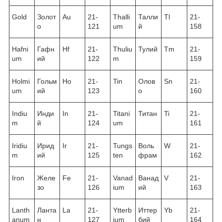
Gold
Золот
Au
21-
Thalli
Талли
Tl
21-
о
121
um
й
158
Hafni
Гафн
Hf
21-
Thuliu
Тулий
Tm
21-
um
ий
122
m
159
Holmi
Гольм
Ho
21-
Tin
Олов
Sn
21-
um
ий
123
о
160
Indiu
Инди
In
21-
Titani
Титан
Ti
21-
m
й
124
um
161
Iridiu
Ирид
Ir
21-
Tungs
Воль
W
21-
m
ий
125
ten
фрам
162
Iron
Желе
Fe
21-
Vanad
Ванад
V
21-
зо
126
ium
ий
163
Lanth
Ланта
La
21-
Ytterb
Иттер
Yb
21-
anum
н
127
ium
бий
164