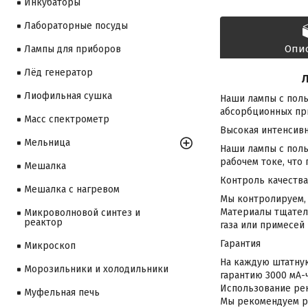
Инкубаторы
Лабораторные посуды
Опи
Лампы для приборов
Лёд генератор
Л
Лиофильная сушка
Наши лампы с полы
абсорбционных при
Масс спектрометр
Высокая интенсив
Мельница
Наши лампы с пол
рабочем токе, что
Мешалка
Контроль качества
Мешалка с нагревом
Мы контролируем, 
Материалы тщател
Микроволновой синтез и
реактор
газа или примесей
Гарантия
Микроскоп
На каждую штатную
Морозильники и холодильники
гарантию 3000 мА-ч
Использование рек
Муфельная печь
Мы рекомендуем ра