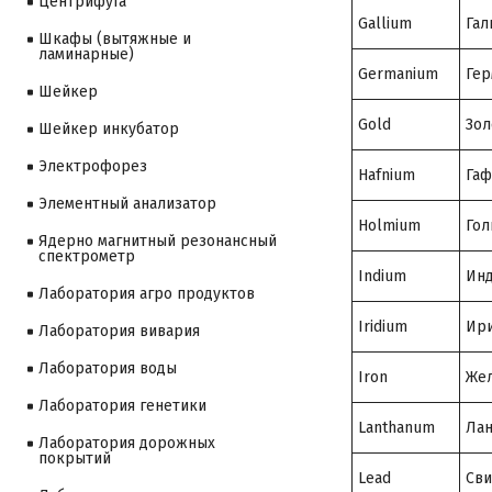
Центрифуга
Gallium
Гал
Шкафы (вытяжные и
ламинарные)
Germanium
Гер
Шейкер
Gold
Зол
Шейкер инкубатор
Электрофорез
Hafnium
Гаф
Элементный анализатор
Holmium
Гол
Ядерно магнитный резонансный
спектрометр
Indium
Ин
Лаборатория агро продуктов
Iridium
Ир
Лаборатория вивария
Лаборатория воды
Iron
Же
Лаборатория генетики
Lanthanum
Лан
Лаборатория дорожных
покрытий
Lead
Св