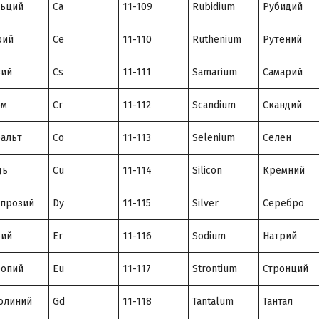
льций
Ca
11-109
Rubidium
Рубидий
рий
Ce
11-110
Ruthenium
Рутений
зий
Cs
11-111
Samarium
Самарий
ом
Cr
11-112
Scandium
Скандий
альт
Co
11-113
Selenium
Селен
дь
Cu
11-114
Silicon
Кремний
прозий
Dy
11-115
Silver
Серебро
бий
Er
11-116
Sodium
Натрий
ропий
Eu
11-117
Strontium
Стронций
олиний
Gd
11-118
Tantalum
Тантал