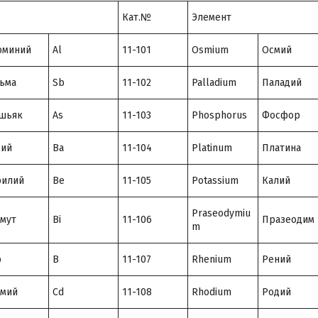
Кат.№
Элемент
юминий
Al
11-101
Osmium
Осмий
ьма
Sb
11-102
Palladium
Паладий
шьяк
As
11-103
Phosphorus
Фосфор
рий
Ba
11-104
Platinum
Платина
рилий
Be
11-105
Potassium
Калий
Praseodymiu
мут
Bi
11-106
Празеодим
m
р
B
11-107
Rhenium
Рений
дмий
Cd
11-108
Rhodium
Родий