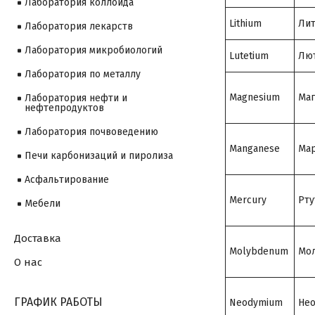
Лаборатория коллоида
Lithium
Ли
Лаборатория лекарств
Лаборатория микробиологий
Lutetium
Лю
Лаборатория по металлу
Magnesium
Маг
Лаборатория нефти и
нефтепродуктов
Лаборатория почвоведению
Manganese
Мар
Печи карбонизаций и пиролиза
Асфальтирование
Mercury
Рту
Мебели
Доставка
Molybdenum
Мо
О нас
ГРАФИК РАБОТЫ
Neodymium
Не