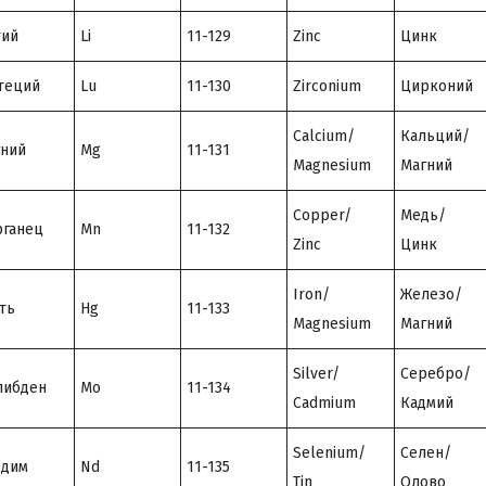
тий
Li
11-129
Zinc
Цинк
теций
Lu
11-130
Zirconium
Цирконий
Calcium/
Кальций/
ний
Mg
11-131
Magnesium
Магний
Copper/
Медь/
ганец
Mn
11-132
Zinc
Цинк
Iron/
Железо/
ть
Hg
11-133
Magnesium
Магний
Silver/
Серебро/
либден
Mo
11-134
Cadmium
Кадмий
Selenium/
Селен/
одим
Nd
11-135
Tin
Олово