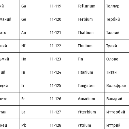
ий
Ga
11-119
Tellurium
Теллур
маний
Ge
11-120
Terbium
Тербий
ото
Au
11-121
Thallium
Таллий
ний
Hf
11-122
Thulium
Тулий
ьмий
Ho
11-123
Tin
Олово
дий
In
11-124
Titanium
Титан
идий
Ir
11-125
Tungsten
Вольфрам
лезо
Fe
11-126
Vanadium
Ванадий
тан
La
11-127
Ytterbium
Иттербий
инец
Pb
11-128
Yttrium
Иттрий