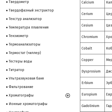
Твердометр
Calcium
Ка
Твердофазный экстрактор
Cerium
Це
Текстур анализатор
Cesium
Це
Температура плавления
Тензиометр
Chromium
Хр
Термоанализаторы
Cobalt
Коб
Термостат (чиллер)
Copper
Ме
Тестеры воды
Титратор
Dysprosium
Дис
Ультразвуковая баня
Erbium
Эр
Фильтрование
Europium
Ев
Хроматографы
Ионные хроматографы
Gadolinium
Гад