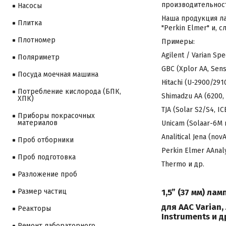
производительност
Насосы
Наша продукция лам
Плитка
"Perkin Elmer" и,
Плотномер
Примеры:
Agilent / Varian Spe
Поляриметр
GBC (Xplor AA, Sens 
Посуда моечная машина
Hitachi (U-2900/2910
Потребление кислорода (БПК,
Shimadzu AA (6200, 
ХПК)
TJA (Solar S2/S4, I
Приборы покрасочных
материалов
Unicam (Solaar-6М и
Analitical Jena (no
Проб отборники
Perkin Elmer AAnal
Проб подготовка
Thermo и др.
Разложение проб
1,5” (37 мм) ла
Размер частиц
для ААС Varian, 
Реакторы
Instruments и д
Ремонт лабораторного