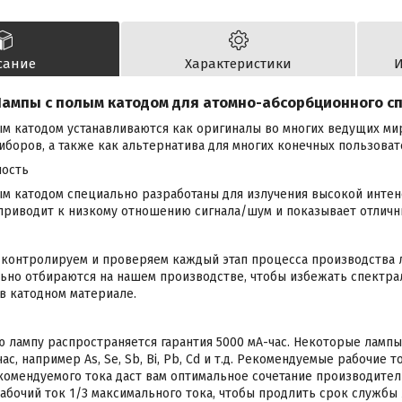
сание
Характеристики
И
ампы с полым катодом для атомно-абсорбционного с
м катодом устанавливаются как оригиналы во многих ведущих м
боров, а также как альтернатива для многих конечных пользоват
ность
ым катодом специально разработаны для излучения высокой инте
 приводит к низкому отношению сигнала/шум и показывает отличн
контролируем и проверяем каждый этап процесса производства л
ьно отбираются на нашем производстве, чтобы избежать спектра
 в катодном материале.
 лампу распространяется гарантия 5000 мА-час. Некоторые лампы
ас, например As, Se, Sb, Bi, Pb, Cd и т.д. Рекомендуемые рабочие 
омендуемого тока даст вам оптимальное сочетание производител
бочий ток 1/3 максимального тока, чтобы продлить срок службы