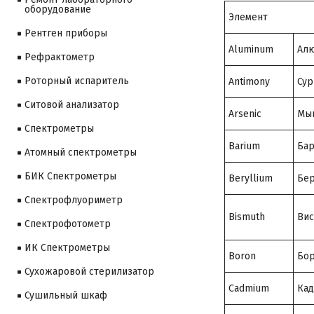
оборудование
Элемент
Рентген приборы
Aluminum
Ал
Рефрактометр
Роторный испаритель
Antimony
Сур
Ситовой анализатор
Arsenic
Мы
Cпектрометры
Barium
Ба
Атомный спектрометры
БИК Спектрометры
Beryllium
Бе
Спектрофлуориметр
Bismuth
Вис
Спектрофотометр
ИК Спектрометры
Boron
Бо
Сухожаровой стерилизатор
Cadmium
Ка
Сушильный шкаф