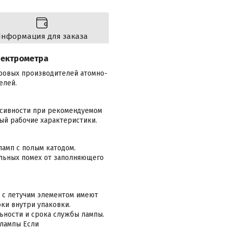
нформация для заказа
пектрометра
ировых производителей атомно-
елей.
нсивности при рекомендуемом
ый рабочие характеристики.
амп с полым катодом.
льных помех от заполняющего
 с летучим элементом имеют
токи внутри упаковки.
ьности и срока службы лампы.
 лампы Если