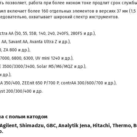
ь позволяет, работа при более низком токе продлит срок служб
п включает более 160 отдельных элементов в версиях 37 мм (1,5 ") 
 следовательно, охватывает широкий спектр инструментов.
ctra AA (50, 55, 55B, 140, 240, 240FS, 280FS и др.),
AA, Savant AA, Avanta Ultra Z и др.),
, ZA 800 и др.),
7000, 6800, 6300, UV mini 1240 и др.),
CE 3500/3300/3400, Solar M5/M6/MQZ и др.),
 др.),
vAA 350/400, ZEEnit 650 P/700 P, contrAA 300/600/700 и др.),
yst 200/300/400 и др.
мпа с полым катодом
Agilent, Shimadzu, GBC, Analytik Jena, Hitachi, Thermo, Bu
р.