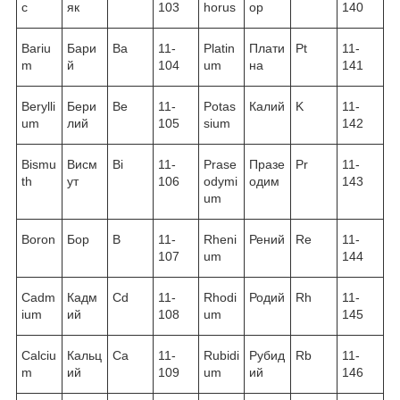
c
як
103
horus
ор
140
Bariu
Бари
Ba
11-
Platin
Плати
Pt
11-
m
й
104
um
на
141
Berylli
Бери
Be
11-
Potas
Калий
K
11-
um
лий
105
sium
142
Bismu
Висм
Bi
11-
Prase
Празе
Pr
11-
th
ут
106
odymi
одим
143
um
Boron
Бор
B
11-
Rheni
Рений
Re
11-
107
um
144
Cadm
Кадм
Cd
11-
Rhodi
Родий
Rh
11-
ium
ий
108
um
145
Calciu
Кальц
Ca
11-
Rubidi
Рубид
Rb
11-
m
ий
109
um
ий
146