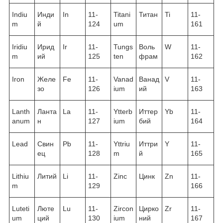
Indiu
Инди
In
11-
Titani
Титан
Ti
11-
m
й
124
um
161
Iridiu
Ирид
Ir
11-
Tungs
Воль
W
11-
m
ий
125
ten
фрам
162
Iron
Желе
Fe
11-
Vanad
Ванад
V
11-
зо
126
ium
ий
163
Lanth
Ланта
La
11-
Ytterb
Иттер
Yb
11-
anum
н
127
ium
бий
164
Lead
Свин
Pb
11-
Yttriu
Иттри
Y
11-
ец
128
m
й
165
Lithiu
Литий
Li
11-
Zinc
Цинк
Zn
11-
m
129
166
Luteti
Люте
Lu
11-
Zircon
Цирко
Zr
11-
um
ций
130
ium
ний
167