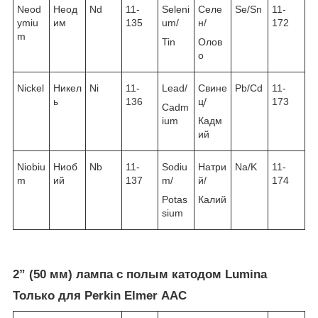
Neod
Неод
Nd
11-
Seleni
Селе
Se/Sn
11-
ymiu
им
135
um/
н/
172
m
Tin
Олов
о
Nickel
Никел
Ni
11-
Lead/
Свине
Pb/Cd
11-
ь
136
ц/
173
Cadm
ium
Кадм
ий
Niobiu
Ниоб
Nb
11-
Sodiu
Натри
Na/K
11-
m
ий
137
m/
й/
174
Potas
Калий
sium
2” (50 мм) лампа с полым катодом Lumina
Только для Perkin Elmer ААС