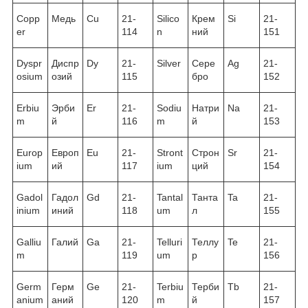
Copp
Медь
Cu
21-
Silico
Крем
Si
21-
er
114
n
ний
151
Dyspr
Диспр
Dy
21-
Silver
Сере
Ag
21-
osium
озий
115
бро
152
Erbiu
Эрби
Er
21-
Sodiu
Натри
Na
21-
m
й
116
m
й
153
Europ
Европ
Eu
21-
Stront
Строн
Sr
21-
ium
ий
117
ium
ций
154
Gadol
Гадол
Gd
21-
Tantal
Танта
Ta
21-
inium
иний
118
um
л
155
Galliu
Галий
Ga
21-
Telluri
Теллу
Te
21-
m
119
um
р
156
Germ
Герм
Ge
21-
Terbiu
Терби
Tb
21-
anium
аний
120
m
й
157