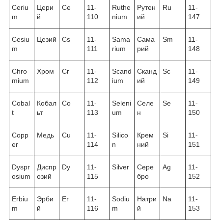
Ceriu
Цери
Ce
11-
Ruthe
Рутен
Ru
11-
m
й
110
nium
ий
147
Cesiu
Цезий
Cs
11-
Sama
Сама
Sm
11-
m
111
rium
рий
148
Chro
Хром
Cr
11-
Scand
Сканд
Sc
11-
mium
112
ium
ий
149
Cobal
Кобал
Co
11-
Seleni
Селе
Se
11-
t
ьт
113
um
н
150
Copp
Медь
Cu
11-
Silico
Крем
Si
11-
er
114
n
ний
151
Dyspr
Диспр
Dy
11-
Silver
Сере
Ag
11-
osium
озий
115
бро
152
Erbiu
Эрби
Er
11-
Sodiu
Натри
Na
11-
m
й
116
m
й
153