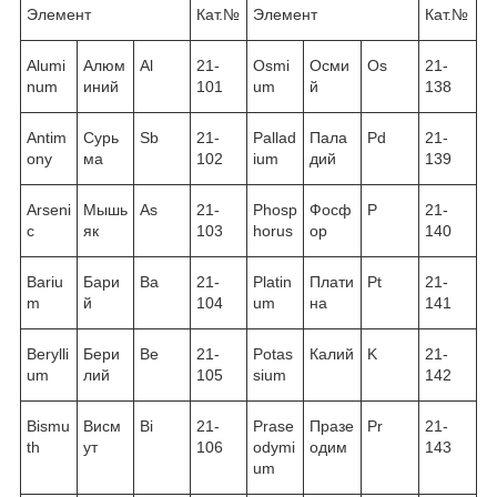
Элемент
Кат.№
Элемент
Кат.№
Alumi
Алюм
Al
21-
Osmi
Осми
Os
21-
num
иний
101
um
й
138
Antim
Сурь
Sb
21-
Pallad
Пала
Pd
21-
ony
ма
102
ium
дий
139
Arseni
Мышь
As
21-
Phosp
Фосф
P
21-
c
як
103
horus
ор
140
Bariu
Бари
Ba
21-
Platin
Плати
Pt
21-
m
й
104
um
на
141
Berylli
Бери
Be
21-
Potas
Калий
K
21-
um
лий
105
sium
142
Bismu
Висм
Bi
21-
Prase
Празе
Pr
21-
th
ут
106
odymi
одим
143
um