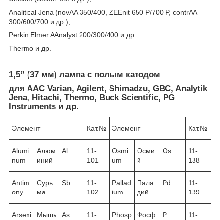
Analitical Jena (novAA 350/400, ZEEnit 650 P/700 P, contrAA
300/600/700 и др.),
Perkin Elmer AAnalyst 200/300/400 и др.
Thermo и др.
1,5” (37 мм) лампа с полым катодом
для ААС Varian, Agilent, Shimadzu, GBC, Analytik
Jena, Hitachi, Thermo, Buck Scientific, PG
Instruments и др.
Элемент
Кат.№
Элемент
Кат.№
Alumi
Алюм
Al
11-
Osmi
Осми
Os
11-
num
иний
101
um
й
138
Antim
Сурь
Sb
11-
Pallad
Пала
Pd
11-
ony
ма
102
ium
дий
139
Arseni
Мышь
As
11-
Phosp
Фосф
P
11-