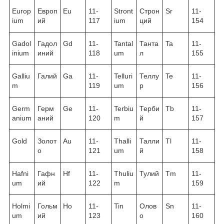
Europ
Европ
Eu
11-
Stront
Строн
Sr
11-
ium
ий
117
ium
ций
154
Gadol
Гадол
Gd
11-
Tantal
Танта
Ta
11-
inium
иний
118
um
л
155
Galliu
Галий
Ga
11-
Telluri
Теллу
Te
11-
m
119
um
р
156
Germ
Герм
Ge
11-
Terbiu
Терби
Tb
11-
anium
аний
120
m
й
157
Gold
Золот
Au
11-
Thalli
Талли
Tl
11-
о
121
um
й
158
Hafni
Гафн
Hf
11-
Thuliu
Тулий
Tm
11-
um
ий
122
m
159
Holmi
Гольм
Ho
11-
Tin
Олов
Sn
11-
um
ий
123
о
160