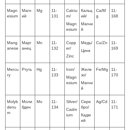
Magn
Магн
Mg
11-
Calciu
Кальц
Ca/M
11-
esium
ий
131
m/
ий/
g
168
Magn
Магни
esium
й
Mang
Марг
Mn
11-
Copp
Медь/
Cu/Zn
11-
anese
анец
132
er/
169
Цинк
Zinc
Mercu
Ртуть
Hg
11-
Iron/
Желе
Fe/Mg
11-
ry
133
зо/
170
Magn
esium
Магни
й
Molyb
Моли
Mo
11-
Silver/
Сере
Ag/Cd
11-
denu
бден
134
бро/
171
Cadm
m
ium
Кадм
ий