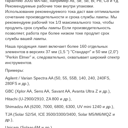
гарантию 3000 мА-час, например As, Se, Sb, Bi, Pb, Cd и т.д.
Рекомендуемые рабочие токи внутри упаковки.
Использование рекомендуемого тока даст вам оптимальное
сочетание производительности и срока службы лампы. Мы
рекомендуем рабочий ток 1/3 максимального тока, чтобы
продлить срок службы лампы Если производительность
позволяет, работа при более низком токе продлит срок
службы вашей лампы.
Наша продукция ламп включает более 160 отдельных
элементов в версиях 37 мм (1,5 ") "Стандарт" и 50 мм (2,0")
"Perkin Elmer" и, следовательно, охватывает широкий спектр
инструментов.
Примеры:
Agilent / Varian Spectra AA (50, 55, 55B, 140, 240, 240FS,
280FS и др.),
GBC (Xplor AA, Sens AA, Savant AA, Avanta Ultra Z и др.),
Hitachi (U-2900/2910, ZA 800 и др.),
Shimadzu AA (6200, 7000, 6800, 6300, UV mini 1240 и др.),
TJA (Solar S2/S4, ICE 3500/3300/3400, Solar M5/M6/MQZ и
др.),
Unicam (Solaar-6М и др.),