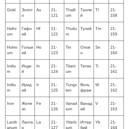
Gold
Золот
Au
21-
Thalli
Талли
Tl
21-
о
121
um
й
158
Hafni
Гафн
Hf
21-
Thuliu
Тулий
Tm
21-
um
ий
122
m
159
Holmi
Гольм
Ho
21-
Tin
Олов
Sn
21-
um
ий
123
о
160
Indiu
Инди
In
21-
Titani
Титан
Ti
21-
m
й
124
um
161
Iridiu
Ирид
Ir
21-
Tungs
Воль
W
21-
m
ий
125
ten
фрам
162
Iron
Желе
Fe
21-
Vanad
Ванад
V
21-
зо
126
ium
ий
163
Lanth
Ланта
La
21-
Ytterb
Иттер
Yb
21-
anum
н
127
ium
бий
164