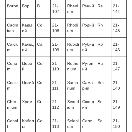
Boron
Бор
B
21-
Rheni
Рений
Re
21-
107
um
144
Cadm
Кадм
Cd
21-
Rhodi
Родий
Rh
21-
ium
ий
108
um
145
Calciu
Кальц
Ca
21-
Rubidi
Рубид
Rb
21-
m
ий
109
um
ий
146
Ceriu
Цери
Ce
21-
Ruthe
Рутен
Ru
21-
m
й
110
nium
ий
147
Cesiu
Цезий
Cs
21-
Sama
Сама
Sm
21-
m
111
rium
рий
148
Chro
Хром
Cr
21-
Scand
Сканд
Sc
21-
mium
112
ium
ий
149
Cobal
Кобал
Co
21-
Seleni
Селе
Se
21-
t
ьт
113
um
н
150