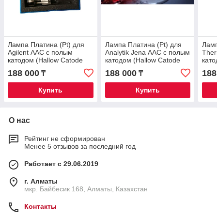
Лампа Платина (Pt) для
Лампа Платина (Pt) для
Ламп
Agilent ААС с полым
Analytik Jena ААС с полым
The
катодом (Hallow Catode
катодом (Hallow Catode
като
Lamp)
Lamp)
Lam
188 000
188 000
188
₸
₸
Купить
Купить
О нас
Рейтинг не сформирован
Менее 5 отзывов за последний год
Работает с 29.06.2019
г. Алматы
мкр. Байбесик 168, Алматы, Казахстан
Контакты