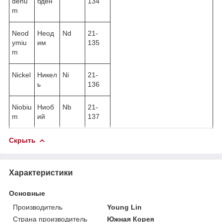
denu
бден
134
m
Neod
Неод
Nd
21-
ymiu
им
135
m
Nickel
Никел
Ni
21-
ь
136
Niobiu
Ниоб
Nb
21-
m
ий
137
Скрыть
Характеристики
Основные
Производитель
Young Lin
Страна производитель
Южная Корея