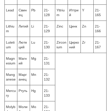
Lead
Свин
Pb
21-
Yttriu
Иттри
Y
21-
ец
128
m
й
165
Lithiu
Литий
Li
21-
Zinc
Цинк
Zn
21-
m
129
166
Luteti
Люте
Lu
21-
Zircon
Цирко
Zr
21-
um
ций
130
ium
ний
167
Magn
Магн
Mg
21-
esium
ий
131
Mang
Марг
Mn
21-
anese
анец
132
Mercu
Ртуть
Hg
21-
ry
133
Molyb
Моли
Mo
21-