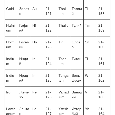
Gold
Золот
Au
21-
Thalli
Талли
Tl
21-
о
121
um
й
158
Hafni
Гафн
Hf
21-
Thuliu
Тулий
Tm
21-
um
ий
122
m
159
Holmi
Гольм
Ho
21-
Tin
Олов
Sn
21-
um
ий
123
о
160
Indiu
Инди
In
21-
Titani
Титан
Ti
21-
m
й
124
um
161
Iridiu
Ирид
Ir
21-
Tungs
Воль
W
21-
m
ий
125
ten
фрам
162
Iron
Желе
Fe
21-
Vanad
Ванад
V
21-
зо
126
ium
ий
163
Lanth
Ланта
La
21-
Ytterb
Иттер
Yb
21-
anum
н
127
ium
бий
164