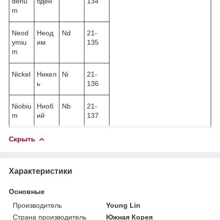
denu
бден
134
m
Neod
Неод
Nd
21-
ymiu
им
135
m
Nickel
Никел
Ni
21-
ь
136
Niobiu
Ниоб
Nb
21-
m
ий
137
Скрыть
Характеристики
Основные
Производитель
Young Lin
Страна производитель
Южная Корея