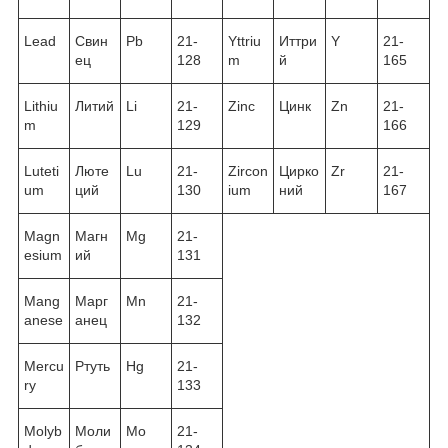
Lead
Свин
Pb
21-
Yttriu
Иттри
Y
21-
ец
128
m
й
165
Lithiu
Литий
Li
21-
Zinc
Цинк
Zn
21-
m
129
166
Luteti
Люте
Lu
21-
Zircon
Цирко
Zr
21-
um
ций
130
ium
ний
167
Magn
Магн
Mg
21-
esium
ий
131
Mang
Марг
Mn
21-
anese
анец
132
Mercu
Ртуть
Hg
21-
ry
133
Molyb
Моли
Mo
21-