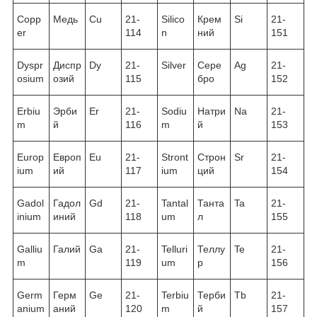
Copp
Медь
Cu
21-
Silico
Крем
Si
21-
er
114
n
ний
151
Dyspr
Диспр
Dy
21-
Silver
Сере
Ag
21-
osium
озий
115
бро
152
Erbiu
Эрби
Er
21-
Sodiu
Натри
Na
21-
m
й
116
m
й
153
Europ
Европ
Eu
21-
Stront
Строн
Sr
21-
ium
ий
117
ium
ций
154
Gadol
Гадол
Gd
21-
Tantal
Танта
Ta
21-
inium
иний
118
um
л
155
Galliu
Галий
Ga
21-
Telluri
Теллу
Te
21-
m
119
um
р
156
Germ
Герм
Ge
21-
Terbiu
Терби
Tb
21-
anium
аний
120
m
й
157