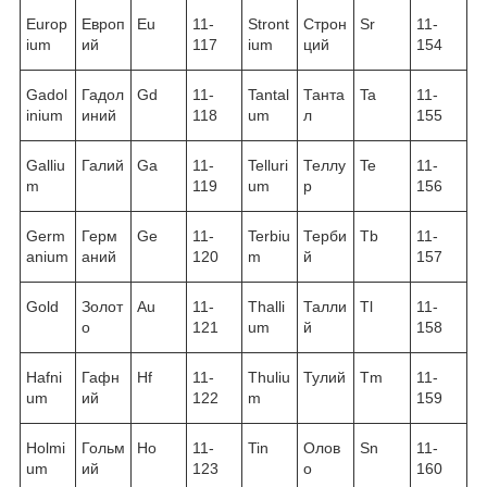
Europ
Европ
Eu
11-
Stront
Строн
Sr
11-
ium
ий
117
ium
ций
154
Gadol
Гадол
Gd
11-
Tantal
Танта
Ta
11-
inium
иний
118
um
л
155
Galliu
Галий
Ga
11-
Telluri
Теллу
Te
11-
m
119
um
р
156
Germ
Герм
Ge
11-
Terbiu
Терби
Tb
11-
anium
аний
120
m
й
157
Gold
Золот
Au
11-
Thalli
Талли
Tl
11-
о
121
um
й
158
Hafni
Гафн
Hf
11-
Thuliu
Тулий
Tm
11-
um
ий
122
m
159
Holmi
Гольм
Ho
11-
Tin
Олов
Sn
11-
um
ий
123
о
160