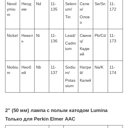
Neod
Неод
Nd
11-
Seleni
Селе
Se/Sn
11-
ymiu
им
135
um/
н/
172
m
Tin
Олов
о
Nickel
Никел
Ni
11-
Lead/
Свине
Pb/Cd
11-
ь
136
ц/
173
Cadm
ium
Кадм
ий
Niobiu
Ниоб
Nb
11-
Sodiu
Натри
Na/K
11-
m
ий
137
m/
й/
174
Potas
Калий
sium
2” (50 мм) лампа с полым катодом Lumina
Только для Perkin Elmer ААС