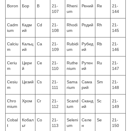
Boron
Бор
B
21-
Rheni
Рений
Re
21-
107
um
144
Cadm
Кадм
Cd
21-
Rhodi
Родий
Rh
21-
ium
ий
108
um
145
Calciu
Кальц
Ca
21-
Rubidi
Рубид
Rb
21-
m
ий
109
um
ий
146
Ceriu
Цери
Ce
21-
Ruthe
Рутен
Ru
21-
m
й
110
nium
ий
147
Cesiu
Цезий
Cs
21-
Sama
Сама
Sm
21-
m
111
rium
рий
148
Chro
Хром
Cr
21-
Scand
Сканд
Sc
21-
mium
112
ium
ий
149
Cobal
Кобал
Co
21-
Seleni
Селе
Se
21-
t
ьт
113
um
н
150