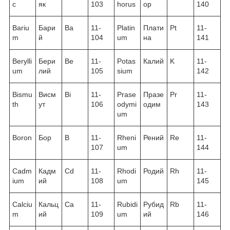
c
як
103
horus
ор
140
Bariu
Бари
Ba
11-
Platin
Плати
Pt
11-
m
й
104
um
на
141
Berylli
Бери
Be
11-
Potas
Калий
K
11-
um
лий
105
sium
142
Bismu
Висм
Bi
11-
Prase
Празе
Pr
11-
th
ут
106
odymi
одим
143
um
Boron
Бор
B
11-
Rheni
Рений
Re
11-
107
um
144
Cadm
Кадм
Cd
11-
Rhodi
Родий
Rh
11-
ium
ий
108
um
145
Calciu
Кальц
Ca
11-
Rubidi
Рубид
Rb
11-
m
ий
109
um
ий
146