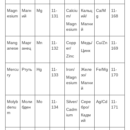
Magn
Магн
Mg
11-
Calciu
Кальц
Ca/M
11-
esium
ий
131
m/
ий/
g
168
Magn
Магни
esium
й
Mang
Марг
Mn
11-
Copp
Медь/
Cu/Zn
11-
anese
анец
132
er/
169
Цинк
Zinc
Mercu
Ртуть
Hg
11-
Iron/
Желе
Fe/Mg
11-
ry
133
зо/
170
Magn
esium
Магни
й
Molyb
Моли
Mo
11-
Silver/
Сере
Ag/Cd
11-
denu
бден
134
бро/
171
Cadm
m
ium
Кадм
ий