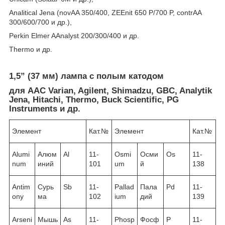
Analitical Jena (novAA 350/400, ZEEnit 650 P/700 P, contrAA
300/600/700 и др.),
Perkin Elmer AAnalyst 200/300/400 и др.
Thermo и др.
1,5” (37 мм) лампа с полым катодом
для ААС Varian, Agilent, Shimadzu, GBC, Analytik
Jena, Hitachi, Thermo, Buck Scientific, PG
Instruments и др.
Элемент
Кат.№
Элемент
Кат.№
Alumi
Алюм
Al
11-
Osmi
Осми
Os
11-
num
иний
101
um
й
138
Antim
Сурь
Sb
11-
Pallad
Пала
Pd
11-
ony
ма
102
ium
дий
139
Arseni
Мышь
As
11-
Phosp
Фосф
P
11-