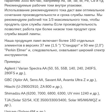
гарантию 3000 мА-час, например As, Se, Sb, Bi, Pb, Cd и т.д.
Рекомендуемые рабочие токи внутри упаковки.
Использование рекомендуемого тока даст вам оптимальное
сочетание производительности и срока службы лампы. Мы
рекомендуем рабочий ток 1/3 максимального тока, чтобы
продлить срок службы лампы Если производительность
позволяет, работа при более низком токе продлит срок
службы вашей лампы.
Наша продукция ламп включает более 160 отдельных
элементов в версиях 37 мм (1,5 ") "Стандарт" и 50 мм (2,0")
"Perkin Elmer" и, следовательно, охватывает широкий спектр
инструментов.
Примеры:
Agilent / Varian Spectra AA (50, 55, 55B, 140, 240, 240FS,
280FS и др.),
GBC (Xplor AA, Sens AA, Savant AA, Avanta Ultra Z и др.),
Hitachi (U-2900/2910, ZA 800 и др.),
Shimadzu AA (6200, 7000, 6800, 6300, UV mini 1240 и др.),
TJA (Solar S2/S4, ICE 3500/3300/3400, Solar M5/M6/MQZ и
др.),
Unicam (Solaar-6М и др.),