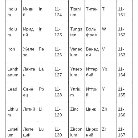
Indiu
Инди
In
11-
Titani
Титан
Ti
11-
m
й
124
um
161
Iridiu
Ирид
Ir
11-
Tungs
Воль
W
11-
m
ий
125
ten
фрам
162
Iron
Желе
Fe
11-
Vanad
Ванад
V
11-
зо
126
ium
ий
163
Lanth
Ланта
La
11-
Ytterb
Иттер
Yb
11-
anum
н
127
ium
бий
164
Lead
Свин
Pb
11-
Yttriu
Иттри
Y
11-
ец
128
m
й
165
Lithiu
Литий
Li
11-
Zinc
Цинк
Zn
11-
m
129
166
Luteti
Люте
Lu
11-
Zircon
Цирко
Zr
11-
um
ций
130
ium
ний
167