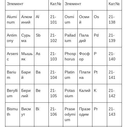
Элемент
Кат.№
Элемент
Кат.№
Alumi
Алюм
Al
21-
Osmi
Осми
Os
21-
num
иний
101
um
й
138
Antim
Сурь
Sb
21-
Pallad
Пала
Pd
21-
ony
ма
102
ium
дий
139
Arseni
Мышь
As
21-
Phosp
Фосф
P
21-
c
як
103
horus
ор
140
Bariu
Бари
Ba
21-
Platin
Плати
Pt
21-
m
й
104
um
на
141
Berylli
Бери
Be
21-
Potas
Калий
K
21-
um
лий
105
sium
142
Bismu
Висм
Bi
21-
Prase
Празе
Pr
21-
th
ут
106
odymi
одим
143
um