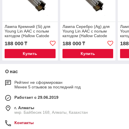
Лампа Кремний (Si) для
Лампа Серебро (Ag) для
Ламп
Young Lin ААС с полым
Young Lin ААС с полым
Youn
катодом (Hallow Catode
катодом (Hallow Catode
като
Lamp)
Lamp)
Lam
188 000
188 000
188
₸
₸
Купить
Купить
О нас
Рейтинг не сформирован
Менее 5 отзывов за последний год
Работает с 29.06.2019
г. Алматы
мкр. Байбесик 168, Алматы, Казахстан
Контакты