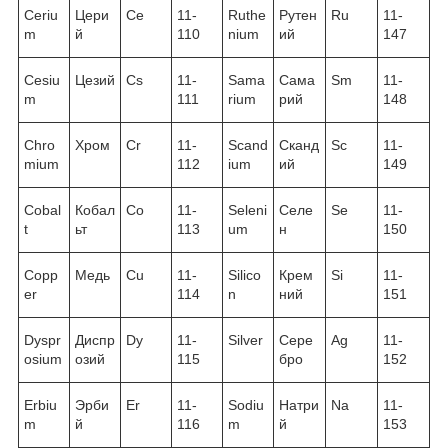
Ceriu
Цери
Ce
11-
Ruthe
Рутен
Ru
11-
m
й
110
nium
ий
147
Cesiu
Цезий
Cs
11-
Sama
Сама
Sm
11-
m
111
rium
рий
148
Chro
Хром
Cr
11-
Scand
Сканд
Sc
11-
mium
112
ium
ий
149
Cobal
Кобал
Co
11-
Seleni
Селе
Se
11-
t
ьт
113
um
н
150
Copp
Медь
Cu
11-
Silico
Крем
Si
11-
er
114
n
ний
151
Dyspr
Диспр
Dy
11-
Silver
Сере
Ag
11-
osium
озий
115
бро
152
Erbiu
Эрби
Er
11-
Sodiu
Натри
Na
11-
m
й
116
m
й
153