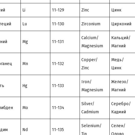
тий
Li
11-129
Zinc
Цинк
теций
Lu
11-130
Zirconium
Цирконий
Calcium/
Кальций/
ний
Mg
11-131
Magnesium
Магний
Copper/
Медь/
ганец
Mn
11-132
Zinc
Цинк
Iron/
Железо/
ть
Hg
11-133
Magnesium
Магний
Silver/
Серебро/
либден
Mo
11-134
Cadmium
Кадмий
Selenium/
Селен/
одим
Nd
11-135
Tin
Олово