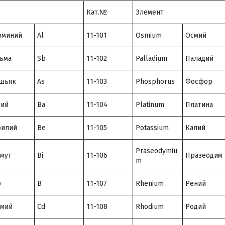
Кат.№
Элемент
юминий
Al
11-101
Osmium
Осмий
ьма
Sb
11-102
Palladium
Паладий
шьяк
As
11-103
Phosphorus
Фосфор
рий
Ba
11-104
Platinum
Платина
рилий
Be
11-105
Potassium
Калий
Praseodymiu
мут
Bi
11-106
Празеодим
m
р
B
11-107
Rhenium
Рений
дмий
Cd
11-108
Rhodium
Родий