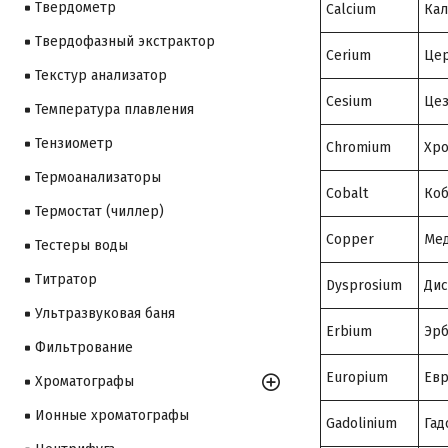
Твердометр
Calcium
Ка
Твердофазный экстрактор
Cerium
Це
Текстур анализатор
Cesium
Це
Температура плавления
Тензиометр
Chromium
Хр
Термоанализаторы
Cobalt
Коб
Термостат (чиллер)
Copper
Ме
Тестеры воды
Титратор
Dysprosium
Дис
Ультразвуковая баня
Erbium
Эр
Фильтрование
Europium
Ев
Хроматографы
Ионные хроматографы
Gadolinium
Гад