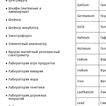
Центрифуга
Gallium
Гал
Шкафы (вытяжные и
ламинарные)
Germanium
Гер
Шейкер
Gold
Зол
Шейкер инкубатор
Электрофорез
Hafnium
Гаф
Элементный анализатор
Holmium
Гол
Ядерно магнитный резонансный
спектрометр
Indium
Ин
Лаборатория агро продуктов
Iridium
Ир
Лаборатория вивария
Лаборатория воды
Iron
Же
Лаборатория генетики
Lanthanum
Лан
Лаборатория дорожных
покрытий
Lead
Св