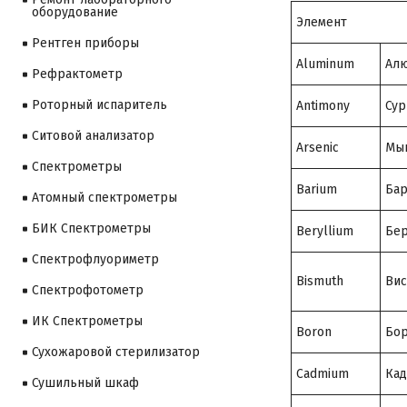
оборудование
Элемент
Рентген приборы
Aluminum
Ал
Рефрактометр
Роторный испаритель
Antimony
Сур
Ситовой анализатор
Arsenic
Мы
Cпектрометры
Barium
Ба
Атомный спектрометры
БИК Спектрометры
Beryllium
Бе
Спектрофлуориметр
Bismuth
Вис
Спектрофотометр
ИК Спектрометры
Boron
Бо
Сухожаровой стерилизатор
Cadmium
Ка
Сушильный шкаф