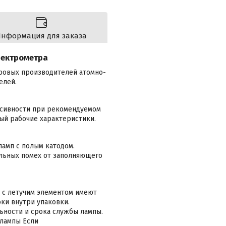
нформация для заказа
пектрометра
ировых производителей атомно-
елей.
нсивности при рекомендуемом
ый рабочие характеристики.
амп с полым катодом.
льных помех от заполняющего
 с летучим элементом имеют
токи внутри упаковки.
ьности и срока службы лампы.
 лампы Если