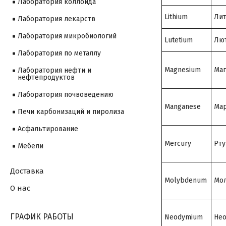
Лаборатория коллоида
Lithium
Ли
Лаборатория лекарств
Лаборатория микробиологий
Lutetium
Лю
Лаборатория по металлу
Magnesium
Маг
Лаборатория нефти и
нефтепродуктов
Лаборатория почвоведению
Manganese
Мар
Печи карбонизаций и пиролиза
Асфальтирование
Mercury
Рту
Мебели
Доставка
Molybdenum
Мо
О нас
ГРАФИК РАБОТЫ
Neodymium
Не