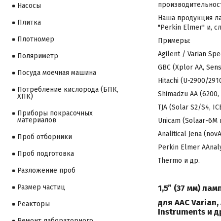
производительност
Насосы
Наша продукция лам
Плитка
"Perkin Elmer" и,
Плотномер
Примеры:
Agilent / Varian Spe
Поляриметр
GBC (Xplor AA, Sens 
Посуда моечная машина
Hitachi (U-2900/2910
Потребление кислорода (БПК,
Shimadzu AA (6200, 
ХПК)
TJA (Solar S2/S4, I
Приборы покрасочных
материалов
Unicam (Solaar-6М и
Analitical Jena (no
Проб отборники
Perkin Elmer AAnal
Проб подготовка
Thermo и др.
Разложение проб
1,5” (37 мм) ла
Размер частиц
для ААС Varian, 
Реакторы
Instruments и д
Ремонт лабораторного