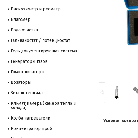
Вискозиметр и реометр
Влагомер
Вода очистка
Гальваностат / потенциостат
Гель документирующая система
Генераторы газов
Гомогенизаторы
Дозаторы
Зета потенциал
Климат камера (камера тепла и
холода)
Колба нагреватели
Концентратор проб