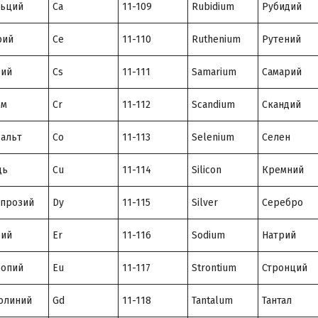
льций
Ca
11-109
Rubidium
Рубидий
рий
Ce
11-110
Ruthenium
Рутений
зий
Cs
11-111
Samarium
Самарий
ом
Cr
11-112
Scandium
Скандий
альт
Co
11-113
Selenium
Селен
дь
Cu
11-114
Silicon
Кремний
прозий
Dy
11-115
Silver
Серебро
бий
Er
11-116
Sodium
Натрий
ропий
Eu
11-117
Strontium
Стронций
олиний
Gd
11-118
Tantalum
Тантал