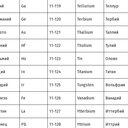
ий
Ga
11-119
Tellurium
Теллур
маний
Ge
11-120
Terbium
Тербий
ото
Au
11-121
Thallium
Таллий
ний
Hf
11-122
Thulium
Тулий
ьмий
Ho
11-123
Tin
Олово
дий
In
11-124
Titanium
Титан
идий
Ir
11-125
Tungsten
Вольфрам
лезо
Fe
11-126
Vanadium
Ванадий
тан
La
11-127
Ytterbium
Иттербий
инец
Pb
11-128
Yttrium
Иттрий