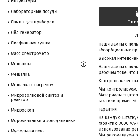
Инкубаторы
Лабораторные посуды
Опи
Лампы для приборов
Лёд генератор
Л
Лиофильная сушка
Наши лампы с полы
абсорбционных при
Масс спектрометр
Высокая интенсив
Мельница
Наши лампы с пол
рабочем токе, что
Мешалка
Контроль качества
Мешалка с нагревом
Мы контролируем, 
Материалы тщател
Микроволновой синтез и
реактор
газа или примесей
Гарантия
Микроскоп
На каждую штатную
Морозильники и холодильники
гарантию 3000 мА-ч
Использование рек
Муфельная печь
Мы рекомендуем ра