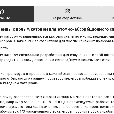
сание
Характеристики
И
ампы с полым катодом для атомно-абсорбционного с
м катодом устанавливаются как оригиналы во многих ведущих м
боров, а также как альтернатива для многих конечных пользоват
ность
ым катодом специально разработаны для излучения высокой инте
 приводит к низкому отношению сигнала/шум и показывает отличн
контролируем и проверяем каждый этап процесса производства л
ьно отбираются на нашем производстве, чтобы избежать спектра
 в катодном материале.
 лампу распространяется гарантия 5000 мА-час. Некоторые лампы
ас, например As, Se, Sb, Bi, Pb, Cd и т.д. Рекомендуемые рабочие 
омендуемого тока даст вам оптимальное сочетание производител
бочий ток 1/3 максимального тока, чтобы продлить срок службы