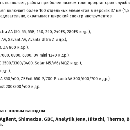
ь позволяет, работа при более низком токе продлит срок служб
п включает более 160 отдельных элементов в версиях 37 мм (1,5 ") 
 следовательно, охватывает широкий спектр инструментов.
ctra AA (50, 55, 55B, 140, 240, 240FS, 280FS и др.),
AA, Savant AA, Avanta Ultra Z и др.),
, ZA 800 и др.),
7000, 6800, 6300, UV mini 1240 и др.),
CE 3500/3300/3400, Solar M5/M6/MQZ и др.),
 др.),
vAA 350/400, ZEEnit 650 P/700 P, contrAA 300/600/700 и др.),
yst 200/300/400 и др.
мпа с полым катодом
Agilent, Shimadzu, GBC, Analytik Jena, Hitachi, Thermo, Bu
р.