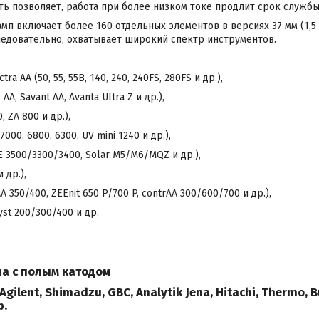
ь позволяет, работа при более низком токе продлит срок служб
п включает более 160 отдельных элементов в версиях 37 мм (1,5 ") 
 следовательно, охватывает широкий спектр инструментов.
ctra AA (50, 55, 55B, 140, 240, 240FS, 280FS и др.),
AA, Savant AA, Avanta Ultra Z и др.),
, ZA 800 и др.),
7000, 6800, 6300, UV mini 1240 и др.),
CE 3500/3300/3400, Solar M5/M6/MQZ и др.),
 др.),
vAA 350/400, ZEEnit 650 P/700 P, contrAA 300/600/700 и др.),
yst 200/300/400 и др.
мпа с полым катодом
Agilent, Shimadzu, GBC, Analytik Jena, Hitachi, Thermo, Bu
р.