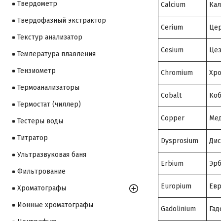
Твердометр
Calcium
Ка
Твердофазный экстрактор
Cerium
Це
Текстур анализатор
Cesium
Це
Температура плавления
Тензиометр
Chromium
Хр
Термоанализаторы
Cobalt
Коб
Термостат (чиллер)
Copper
Ме
Тестеры воды
Титратор
Dysprosium
Дис
Ультразвуковая баня
Erbium
Эр
Фильтрование
Europium
Ев
Хроматографы
Ионные хроматографы
Gadolinium
Гад