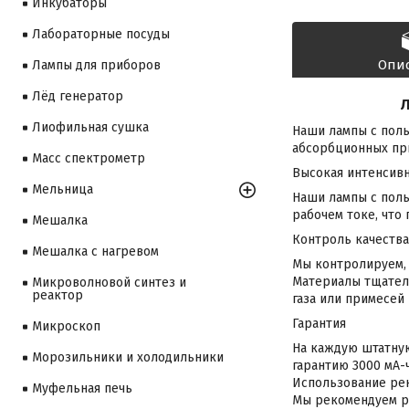
Инкубаторы
Лабораторные посуды
Опи
Лампы для приборов
Лёд генератор
Л
Лиофильная сушка
Наши лампы с полы
абсорбционных при
Масс спектрометр
Высокая интенсив
Мельница
Наши лампы с пол
рабочем токе, что
Мешалка
Контроль качества
Мешалка с нагревом
Мы контролируем, 
Материалы тщател
Микроволновой синтез и
реактор
газа или примесей
Гарантия
Микроскоп
На каждую штатную
Морозильники и холодильники
гарантию 3000 мА-ч
Использование рек
Муфельная печь
Мы рекомендуем ра