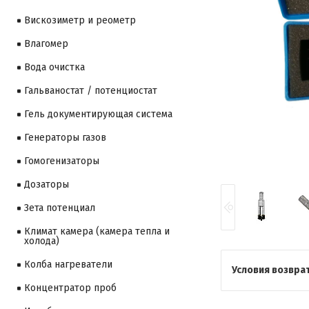
Вискозиметр и реометр
Влагомер
Вода очистка
Гальваностат / потенциостат
Гель документирующая система
Генераторы газов
Гомогенизаторы
Дозаторы
Зета потенциал
Климат камера (камера тепла и
холода)
Колба нагреватели
Концентратор проб