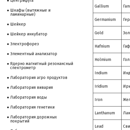
Центрифуга
Gallium
Гал
Шкафы (вытяжные и
ламинарные)
Germanium
Гер
Шейкер
Gold
Зол
Шейкер инкубатор
Электрофорез
Hafnium
Гаф
Элементный анализатор
Holmium
Гол
Ядерно магнитный резонансный
спектрометр
Indium
Ин
Лаборатория агро продуктов
Iridium
Ир
Лаборатория вивария
Лаборатория воды
Iron
Же
Лаборатория генетики
Lanthanum
Лан
Лаборатория дорожных
покрытий
Lead
Св