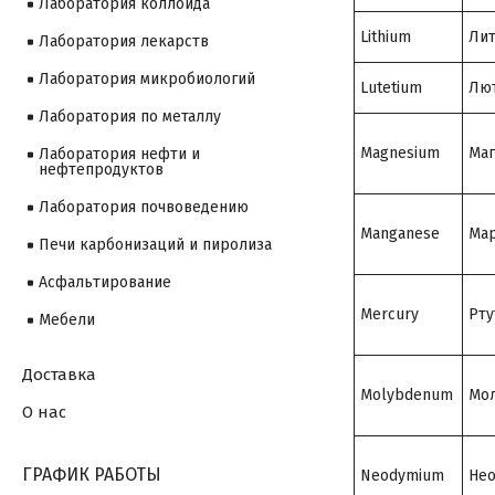
Лаборатория коллоида
Lithium
Ли
Лаборатория лекарств
Лаборатория микробиологий
Lutetium
Лю
Лаборатория по металлу
Magnesium
Маг
Лаборатория нефти и
нефтепродуктов
Лаборатория почвоведению
Manganese
Мар
Печи карбонизаций и пиролиза
Асфальтирование
Mercury
Рту
Мебели
Доставка
Molybdenum
Мо
О нас
ГРАФИК РАБОТЫ
Neodymium
Не