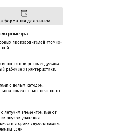
нформация для заказа
пектрометра
ировых производителей атомно-
елей.
нсивности при рекомендуемом
ый рабочие характеристики.
амп с полым катодом.
льных помех от заполняющего
 с летучим элементом имеют
токи внутри упаковки.
ьности и срока службы лампы.
 лампы Если