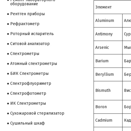
оборудование
Элемент
Рентген приборы
Aluminum
Ал
Рефрактометр
Роторный испаритель
Antimony
Сур
Ситовой анализатор
Arsenic
Мы
Cпектрометры
Barium
Ба
Атомный спектрометры
БИК Спектрометры
Beryllium
Бе
Спектрофлуориметр
Bismuth
Вис
Спектрофотометр
ИК Спектрометры
Boron
Бо
Сухожаровой стерилизатор
Cadmium
Ка
Сушильный шкаф