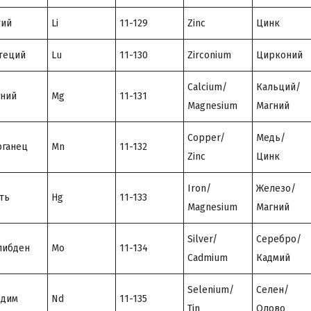
тий
Li
11-129
Zinc
Цинк
теций
Lu
11-130
Zirconium
Цирконий
Calcium/
Кальций/
ний
Mg
11-131
Magnesium
Магний
Copper/
Медь/
ганец
Mn
11-132
Zinc
Цинк
Iron/
Железо/
ть
Hg
11-133
Magnesium
Магний
Silver/
Серебро/
либден
Mo
11-134
Cadmium
Кадмий
Selenium/
Селен/
одим
Nd
11-135
Tin
Олово