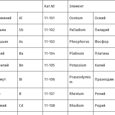
Кат.№
Элемент
юминий
Al
11-101
Osmium
Осмий
ьма
Sb
11-102
Palladium
Паладий
шьяк
As
11-103
Phosphorus
Фосфор
рий
Ba
11-104
Platinum
Платина
рилий
Be
11-105
Potassium
Калий
Praseodymiu
мут
Bi
11-106
Празеодим
m
р
B
11-107
Rhenium
Рений
дмий
Cd
11-108
Rhodium
Родий