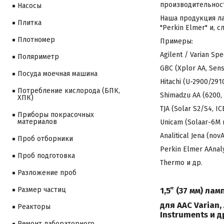
производительност
Насосы
Наша продукция лам
Плитка
"Perkin Elmer" и,
Плотномер
Примеры:
Agilent / Varian Spe
Поляриметр
GBC (Xplor AA, Sens 
Посуда моечная машина
Hitachi (U-2900/2910
Потребление кислорода (БПК,
Shimadzu AA (6200, 
ХПК)
TJA (Solar S2/S4, I
Приборы покрасочных
материалов
Unicam (Solaar-6М и
Analitical Jena (no
Проб отборники
Perkin Elmer AAnal
Проб подготовка
Thermo и др.
Разложение проб
1,5” (37 мм) ла
Размер частиц
для ААС Varian, 
Реакторы
Instruments и д
Ремонт лабораторного