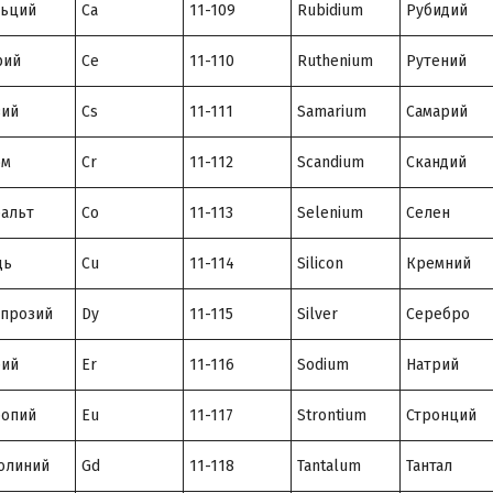
льций
Ca
11-109
Rubidium
Рубидий
рий
Ce
11-110
Ruthenium
Рутений
зий
Cs
11-111
Samarium
Самарий
ом
Cr
11-112
Scandium
Скандий
альт
Co
11-113
Selenium
Селен
дь
Cu
11-114
Silicon
Кремний
прозий
Dy
11-115
Silver
Серебро
бий
Er
11-116
Sodium
Натрий
ропий
Eu
11-117
Strontium
Стронций
олиний
Gd
11-118
Tantalum
Тантал