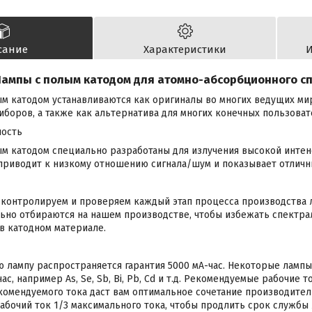
сание
Характеристики
И
ампы с полым катодом для атомно-абсорбционного с
м катодом устанавливаются как оригиналы во многих ведущих м
боров, а также как альтернатива для многих конечных пользоват
ность
ым катодом специально разработаны для излучения высокой инте
 приводит к низкому отношению сигнала/шум и показывает отличн
контролируем и проверяем каждый этап процесса производства л
ьно отбираются на нашем производстве, чтобы избежать спектра
 в катодном материале.
 лампу распространяется гарантия 5000 мА-час. Некоторые лампы
ас, например As, Se, Sb, Bi, Pb, Cd и т.д. Рекомендуемые рабочие 
омендуемого тока даст вам оптимальное сочетание производител
бочий ток 1/3 максимального тока, чтобы продлить срок службы