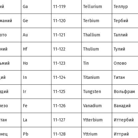
ий
Ga
11-119
Tellurium
Теллур
маний
Ge
11-120
Terbium
Тербий
ото
Au
11-121
Thallium
Таллий
ний
Hf
11-122
Thulium
Тулий
ьмий
Ho
11-123
Tin
Олово
дий
In
11-124
Titanium
Титан
идий
Ir
11-125
Tungsten
Вольфрам
лезо
Fe
11-126
Vanadium
Ванадий
тан
La
11-127
Ytterbium
Иттербий
инец
Pb
11-128
Yttrium
Иттрий