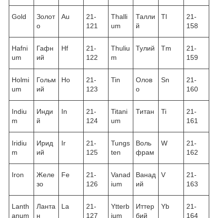
Gold
Золот
Au
21-
Thalli
Талли
Tl
21-
о
121
um
й
158
Hafni
Гафн
Hf
21-
Thuliu
Тулий
Tm
21-
um
ий
122
m
159
Holmi
Гольм
Ho
21-
Tin
Олов
Sn
21-
um
ий
123
о
160
Indiu
Инди
In
21-
Titani
Титан
Ti
21-
m
й
124
um
161
Iridiu
Ирид
Ir
21-
Tungs
Воль
W
21-
m
ий
125
ten
фрам
162
Iron
Желе
Fe
21-
Vanad
Ванад
V
21-
зо
126
ium
ий
163
Lanth
Ланта
La
21-
Ytterb
Иттер
Yb
21-
anum
н
127
ium
бий
164