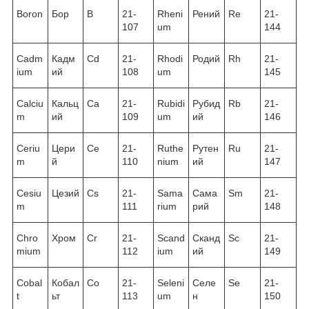
Boron
Бор
B
21-
Rheni
Рений
Re
21-
107
um
144
Cadm
Кадм
Cd
21-
Rhodi
Родий
Rh
21-
ium
ий
108
um
145
Calciu
Кальц
Ca
21-
Rubidi
Рубид
Rb
21-
m
ий
109
um
ий
146
Ceriu
Цери
Ce
21-
Ruthe
Рутен
Ru
21-
m
й
110
nium
ий
147
Cesiu
Цезий
Cs
21-
Sama
Сама
Sm
21-
m
111
rium
рий
148
Chro
Хром
Cr
21-
Scand
Сканд
Sc
21-
mium
112
ium
ий
149
Cobal
Кобал
Co
21-
Seleni
Селе
Se
21-
t
ьт
113
um
н
150