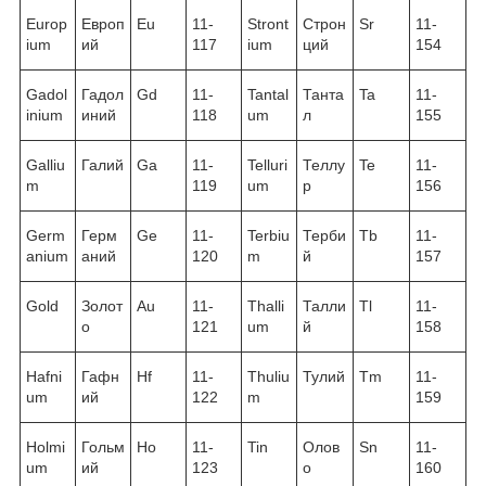
Europ
Европ
Eu
11-
Stront
Строн
Sr
11-
ium
ий
117
ium
ций
154
Gadol
Гадол
Gd
11-
Tantal
Танта
Ta
11-
inium
иний
118
um
л
155
Galliu
Галий
Ga
11-
Telluri
Теллу
Te
11-
m
119
um
р
156
Germ
Герм
Ge
11-
Terbiu
Терби
Tb
11-
anium
аний
120
m
й
157
Gold
Золот
Au
11-
Thalli
Талли
Tl
11-
о
121
um
й
158
Hafni
Гафн
Hf
11-
Thuliu
Тулий
Tm
11-
um
ий
122
m
159
Holmi
Гольм
Ho
11-
Tin
Олов
Sn
11-
um
ий
123
о
160