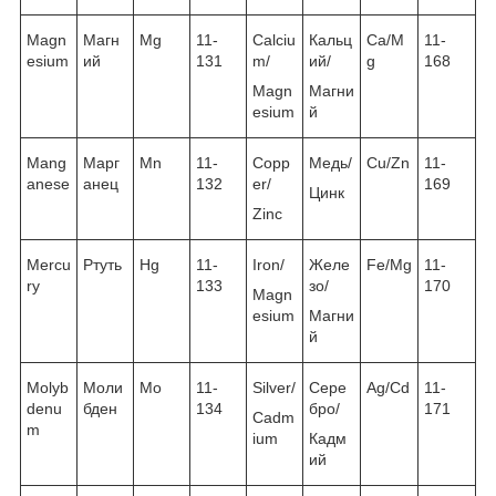
Magn
Магн
Mg
11-
Calciu
Кальц
Ca/M
11-
esium
ий
131
m/
ий/
g
168
Magn
Магни
esium
й
Mang
Марг
Mn
11-
Copp
Медь/
Cu/Zn
11-
anese
анец
132
er/
169
Цинк
Zinc
Mercu
Ртуть
Hg
11-
Iron/
Желе
Fe/Mg
11-
ry
133
зо/
170
Magn
esium
Магни
й
Molyb
Моли
Mo
11-
Silver/
Сере
Ag/Cd
11-
denu
бден
134
бро/
171
Cadm
m
ium
Кадм
ий