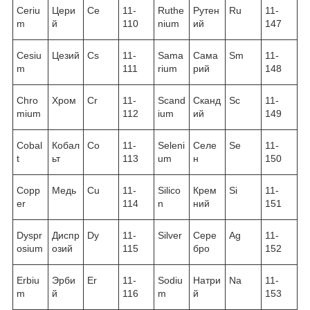
Ceriu
Цери
Ce
11-
Ruthe
Рутен
Ru
11-
m
й
110
nium
ий
147
Cesiu
Цезий
Cs
11-
Sama
Сама
Sm
11-
m
111
rium
рий
148
Chro
Хром
Cr
11-
Scand
Сканд
Sc
11-
mium
112
ium
ий
149
Cobal
Кобал
Co
11-
Seleni
Селе
Se
11-
t
ьт
113
um
н
150
Copp
Медь
Cu
11-
Silico
Крем
Si
11-
er
114
n
ний
151
Dyspr
Диспр
Dy
11-
Silver
Сере
Ag
11-
osium
озий
115
бро
152
Erbiu
Эрби
Er
11-
Sodiu
Натри
Na
11-
m
й
116
m
й
153