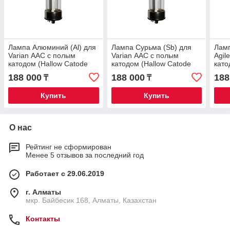
Лампа Алюминий (Al) для
Лампа Сурьма (Sb) для
Ламп
Varian ААС с полым
Varian ААС с полым
Agil
катодом (Hallow Catode
катодом (Hallow Catode
като
Lamp)
Lamp)
Lam
188 000
188 000
188
₸
₸
Купить
Купить
О нас
Рейтинг не сформирован
Менее 5 отзывов за последний год
Работает с 29.06.2019
г. Алматы
мкр. Байбесик 168, Алматы, Казахстан
Контакты