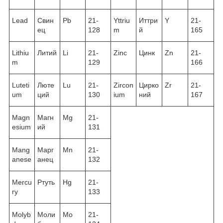
Lead
Свин
Pb
21-
Yttriu
Иттри
Y
21-
ец
128
m
й
165
Lithiu
Литий
Li
21-
Zinc
Цинк
Zn
21-
m
129
166
Luteti
Люте
Lu
21-
Zircon
Цирко
Zr
21-
um
ций
130
ium
ний
167
Magn
Магн
Mg
21-
esium
ий
131
Mang
Марг
Mn
21-
anese
анец
132
Mercu
Ртуть
Hg
21-
ry
133
Molyb
Моли
Mo
21-