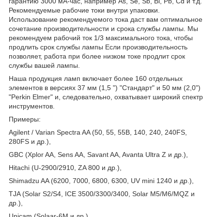
гарантию 3000 мА-час, например As, Se, Sb, Bi, Pb, Cd и т.д.
Рекомендуемые рабочие токи внутри упаковки.
Использование рекомендуемого тока даст вам оптимальное
сочетание производительности и срока службы лампы. Мы
рекомендуем рабочий ток 1/3 максимального тока, чтобы
продлить срок службы лампы Если производительность
позволяет, работа при более низком токе продлит срок
службы вашей лампы.
Наша продукция ламп включает более 160 отдельных
элементов в версиях 37 мм (1,5 ") "Стандарт" и 50 мм (2,0")
"Perkin Elmer" и, следовательно, охватывает широкий спектр
инструментов.
Примеры:
Agilent / Varian Spectra AA (50, 55, 55B, 140, 240, 240FS,
280FS и др.),
GBC (Xplor AA, Sens AA, Savant AA, Avanta Ultra Z и др.),
Hitachi (U-2900/2910, ZA 800 и др.),
Shimadzu AA (6200, 7000, 6800, 6300, UV mini 1240 и др.),
TJA (Solar S2/S4, ICE 3500/3300/3400, Solar M5/M6/MQZ и
др.),
Unicam (Solaar-6М и др.),