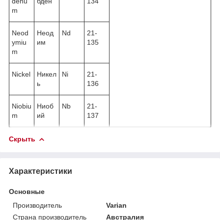
denu
бден
134
m
Neod
Неод
Nd
21-
ymiu
им
135
m
Nickel
Никел
Ni
21-
ь
136
Niobiu
Ниоб
Nb
21-
m
ий
137
Скрыть
Характеристики
Основные
Производитель
Varian
Страна производитель
Австралия