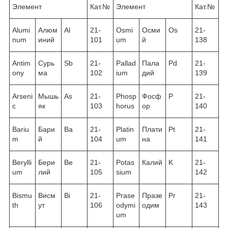
Элемент
Кат.№
Элемент
Кат.№
Alumi
Алюм
Al
21-
Osmi
Осми
Os
21-
num
иний
101
um
й
138
Antim
Сурь
Sb
21-
Pallad
Пала
Pd
21-
ony
ма
102
ium
дий
139
Arseni
Мышь
As
21-
Phosp
Фосф
P
21-
c
як
103
horus
ор
140
Bariu
Бари
Ba
21-
Platin
Плати
Pt
21-
m
й
104
um
на
141
Berylli
Бери
Be
21-
Potas
Калий
K
21-
um
лий
105
sium
142
Bismu
Висм
Bi
21-
Prase
Празе
Pr
21-
th
ут
106
odymi
одим
143
um