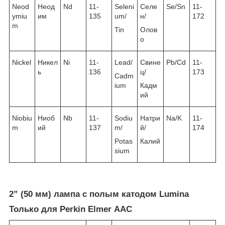
Neod
Неод
Nd
11-
Seleni
Селе
Se/Sn
11-
ymiu
им
135
um/
н/
172
m
Tin
Олов
о
Nickel
Никел
Ni
11-
Lead/
Свине
Pb/Cd
11-
ь
136
ц/
173
Cadm
ium
Кадм
ий
Niobiu
Ниоб
Nb
11-
Sodiu
Натри
Na/K
11-
m
ий
137
m/
й/
174
Potas
Калий
sium
2” (50 мм) лампа с полым катодом Lumina
Только для Perkin Elmer ААС