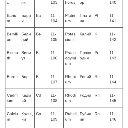
c
як
103
horus
ор
140
Bariu
Бари
Ba
11-
Platin
Плати
Pt
11-
m
й
104
um
на
141
Berylli
Бери
Be
11-
Potas
Калий
K
11-
um
лий
105
sium
142
Bismu
Висм
Bi
11-
Prase
Празе
Pr
11-
th
ут
106
odymi
одим
143
um
Boron
Бор
B
11-
Rheni
Рений
Re
11-
107
um
144
Cadm
Кадм
Cd
11-
Rhodi
Родий
Rh
11-
ium
ий
108
um
145
Calciu
Кальц
Ca
11-
Rubidi
Рубид
Rb
11-
m
ий
109
um
ий
146