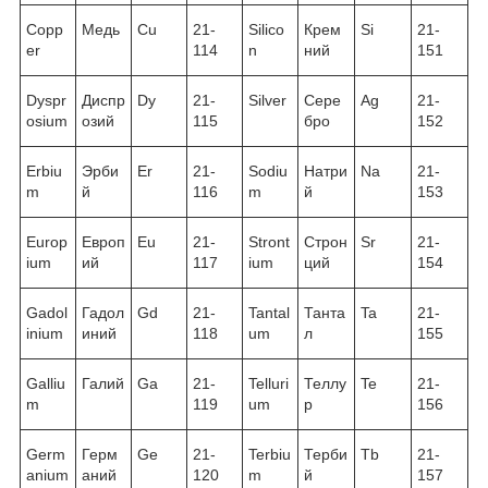
Copp
Медь
Cu
21-
Silico
Крем
Si
21-
er
114
n
ний
151
Dyspr
Диспр
Dy
21-
Silver
Сере
Ag
21-
osium
озий
115
бро
152
Erbiu
Эрби
Er
21-
Sodiu
Натри
Na
21-
m
й
116
m
й
153
Europ
Европ
Eu
21-
Stront
Строн
Sr
21-
ium
ий
117
ium
ций
154
Gadol
Гадол
Gd
21-
Tantal
Танта
Ta
21-
inium
иний
118
um
л
155
Galliu
Галий
Ga
21-
Telluri
Теллу
Te
21-
m
119
um
р
156
Germ
Герм
Ge
21-
Terbiu
Терби
Tb
21-
anium
аний
120
m
й
157