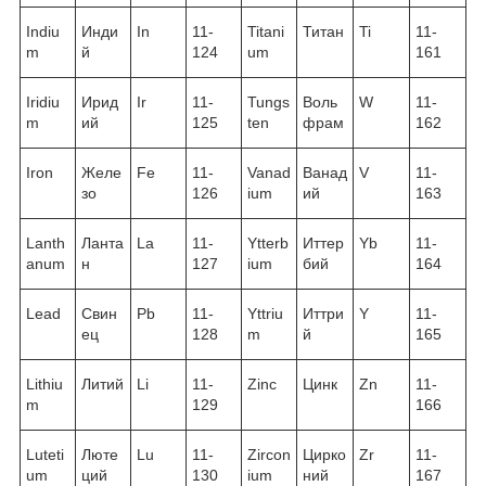
Indiu
Инди
In
11-
Titani
Титан
Ti
11-
m
й
124
um
161
Iridiu
Ирид
Ir
11-
Tungs
Воль
W
11-
m
ий
125
ten
фрам
162
Iron
Желе
Fe
11-
Vanad
Ванад
V
11-
зо
126
ium
ий
163
Lanth
Ланта
La
11-
Ytterb
Иттер
Yb
11-
anum
н
127
ium
бий
164
Lead
Свин
Pb
11-
Yttriu
Иттри
Y
11-
ец
128
m
й
165
Lithiu
Литий
Li
11-
Zinc
Цинк
Zn
11-
m
129
166
Luteti
Люте
Lu
11-
Zircon
Цирко
Zr
11-
um
ций
130
ium
ний
167