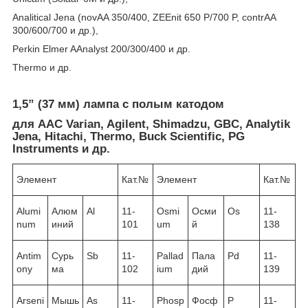
Analitical Jena (novAA 350/400, ZEEnit 650 P/700 P, contrAA
300/600/700 и др.),
Perkin Elmer AAnalyst 200/300/400 и др.
Thermo и др.
1,5” (37 мм) лампа с полым катодом
для ААС Varian, Agilent, Shimadzu, GBC, Analytik
Jena, Hitachi, Thermo, Buck Scientific, PG
Instruments и др.
Элемент
Кат.№
Элемент
Кат.№
Alumi
Алюм
Al
11-
Osmi
Осми
Os
11-
num
иний
101
um
й
138
Antim
Сурь
Sb
11-
Pallad
Пала
Pd
11-
ony
ма
102
ium
дий
139
Arseni
Мышь
As
11-
Phosp
Фосф
P
11-