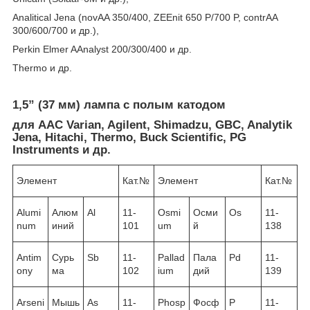
Analitical Jena (novAA 350/400, ZEEnit 650 P/700 P, contrAA
300/600/700 и др.),
Perkin Elmer AAnalyst 200/300/400 и др.
Thermo и др.
1,5” (37 мм) лампа с полым катодом
для ААС Varian, Agilent, Shimadzu, GBC, Analytik
Jena, Hitachi, Thermo, Buck Scientific, PG
Instruments и др.
Элемент
Кат.№
Элемент
Кат.№
Alumi
Алюм
Al
11-
Osmi
Осми
Os
11-
num
иний
101
um
й
138
Antim
Сурь
Sb
11-
Pallad
Пала
Pd
11-
ony
ма
102
ium
дий
139
Arseni
Мышь
As
11-
Phosp
Фосф
P
11-