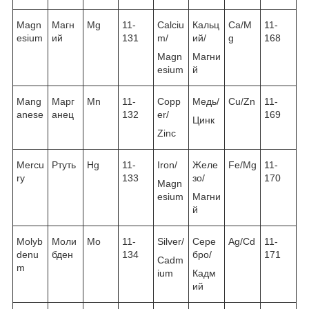
Magn
Магн
Mg
11-
Calciu
Кальц
Ca/M
11-
esium
ий
131
m/
ий/
g
168
Magn
Магни
esium
й
Mang
Марг
Mn
11-
Copp
Медь/
Cu/Zn
11-
anese
анец
132
er/
169
Цинк
Zinc
Mercu
Ртуть
Hg
11-
Iron/
Желе
Fe/Mg
11-
ry
133
зо/
170
Magn
esium
Магни
й
Molyb
Моли
Mo
11-
Silver/
Сере
Ag/Cd
11-
denu
бден
134
бро/
171
Cadm
m
ium
Кадм
ий