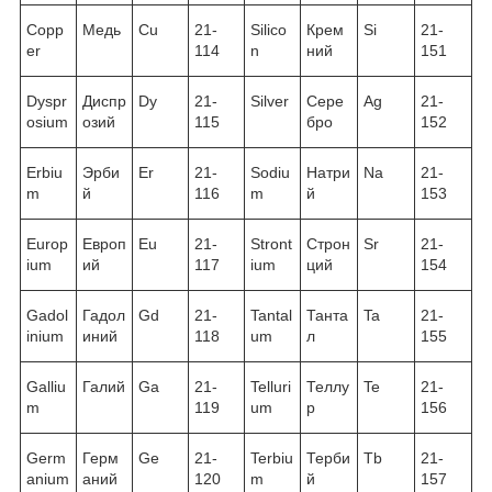
Copp
Медь
Cu
21-
Silico
Крем
Si
21-
er
114
n
ний
151
Dyspr
Диспр
Dy
21-
Silver
Сере
Ag
21-
osium
озий
115
бро
152
Erbiu
Эрби
Er
21-
Sodiu
Натри
Na
21-
m
й
116
m
й
153
Europ
Европ
Eu
21-
Stront
Строн
Sr
21-
ium
ий
117
ium
ций
154
Gadol
Гадол
Gd
21-
Tantal
Танта
Ta
21-
inium
иний
118
um
л
155
Galliu
Галий
Ga
21-
Telluri
Теллу
Te
21-
m
119
um
р
156
Germ
Герм
Ge
21-
Terbiu
Терби
Tb
21-
anium
аний
120
m
й
157