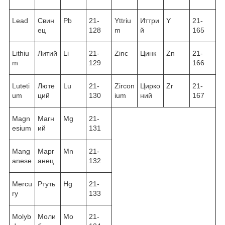
Lead
Свин
Pb
21-
Yttriu
Иттри
Y
21-
ец
128
m
й
165
Lithiu
Литий
Li
21-
Zinc
Цинк
Zn
21-
m
129
166
Luteti
Люте
Lu
21-
Zircon
Цирко
Zr
21-
um
ций
130
ium
ний
167
Magn
Магн
Mg
21-
esium
ий
131
Mang
Марг
Mn
21-
anese
анец
132
Mercu
Ртуть
Hg
21-
ry
133
Molyb
Моли
Mo
21-