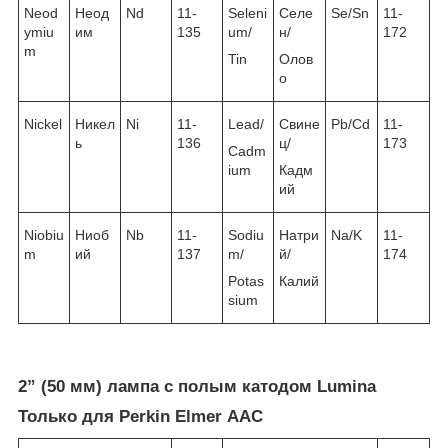
Neod
Неод
Nd
11-
Seleni
Селе
Se/Sn
11-
ymiu
им
135
um/
н/
172
m
Tin
Олов
о
Nickel
Никел
Ni
11-
Lead/
Свине
Pb/Cd
11-
ь
136
ц/
173
Cadm
ium
Кадм
ий
Niobiu
Ниоб
Nb
11-
Sodiu
Натри
Na/K
11-
m
ий
137
m/
й/
174
Potas
Калий
sium
2” (50 мм) лампа с полым катодом Lumina
Только для Perkin Elmer ААС