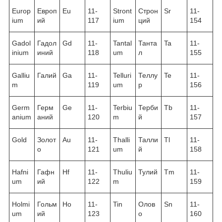
Europ
Европ
Eu
11-
Stront
Строн
Sr
11-
ium
ий
117
ium
ций
154
Gadol
Гадол
Gd
11-
Tantal
Танта
Ta
11-
inium
иний
118
um
л
155
Galliu
Галий
Ga
11-
Telluri
Теллу
Te
11-
m
119
um
р
156
Germ
Герм
Ge
11-
Terbiu
Терби
Tb
11-
anium
аний
120
m
й
157
Gold
Золот
Au
11-
Thalli
Талли
Tl
11-
о
121
um
й
158
Hafni
Гафн
Hf
11-
Thuliu
Тулий
Tm
11-
um
ий
122
m
159
Holmi
Гольм
Ho
11-
Tin
Олов
Sn
11-
um
ий
123
о
160