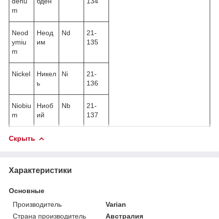
denu
бден
134
m
Neod
Неод
Nd
21-
ymiu
им
135
m
Nickel
Никел
Ni
21-
ь
136
Niobiu
Ниоб
Nb
21-
m
ий
137
Скрыть
Характеристики
Основные
Производитель
Varian
Страна производитель
Австралия