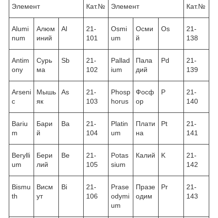
Элемент
Кат.№
Элемент
Кат.№
Alumi
Алюм
Al
21-
Osmi
Осми
Os
21-
num
иний
101
um
й
138
Antim
Сурь
Sb
21-
Pallad
Пала
Pd
21-
ony
ма
102
ium
дий
139
Arseni
Мышь
As
21-
Phosp
Фосф
P
21-
c
як
103
horus
ор
140
Bariu
Бари
Ba
21-
Platin
Плати
Pt
21-
m
й
104
um
на
141
Berylli
Бери
Be
21-
Potas
Калий
K
21-
um
лий
105
sium
142
Bismu
Висм
Bi
21-
Prase
Празе
Pr
21-
th
ут
106
odymi
одим
143
um