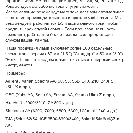
гарантию 3000 мА-час, например As, Se, Sb, Bi, Pb, Cd и т.д.
Рекомендуемые рабочие токи внутри упаковки.
Использование рекомендуемого тока даст вам оптимальное
сочетание производительности и срока службы лампы. Мы
рекомендуем рабочий ток 1/3 максимального тока, чтобы
продлить срок службы лампы Если производительность
позволяет, работа при более низком токе продлит срок
службы вашей лампы.
Наша продукция ламп включает более 160 отдельных
элементов в версиях 37 мм (1,5 ") "Стандарт" и 50 мм (2,0")
"Perkin Elmer" и, следовательно, охватывает широкий спектр
инструментов.
Примеры:
Agilent / Varian Spectra AA (50, 55, 55B, 140, 240, 240FS,
280FS и др.),
GBC (Xplor AA, Sens AA, Savant AA, Avanta Ultra Z и др.),
Hitachi (U-2900/2910, ZA 800 и др.),
Shimadzu AA (6200, 7000, 6800, 6300, UV mini 1240 и др.),
TJA (Solar S2/S4, ICE 3500/3300/3400, Solar M5/M6/MQZ и
др.),
Unicam (Solaar-6М и др.),