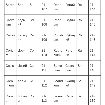
Boron
Бор
B
21-
Rheni
Рений
Re
21-
107
um
144
Cadm
Кадм
Cd
21-
Rhodi
Родий
Rh
21-
ium
ий
108
um
145
Calciu
Кальц
Ca
21-
Rubidi
Рубид
Rb
21-
m
ий
109
um
ий
146
Ceriu
Цери
Ce
21-
Ruthe
Рутен
Ru
21-
m
й
110
nium
ий
147
Cesiu
Цезий
Cs
21-
Sama
Сама
Sm
21-
m
111
rium
рий
148
Chro
Хром
Cr
21-
Scand
Сканд
Sc
21-
mium
112
ium
ий
149
Cobal
Кобал
Co
21-
Seleni
Селе
Se
21-
t
ьт
113
um
н
150