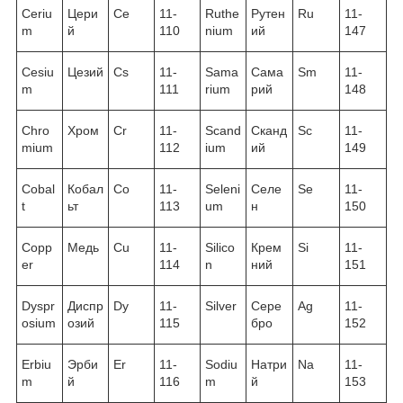
Ceriu
Цери
Ce
11-
Ruthe
Рутен
Ru
11-
m
й
110
nium
ий
147
Cesiu
Цезий
Cs
11-
Sama
Сама
Sm
11-
m
111
rium
рий
148
Chro
Хром
Cr
11-
Scand
Сканд
Sc
11-
mium
112
ium
ий
149
Cobal
Кобал
Co
11-
Seleni
Селе
Se
11-
t
ьт
113
um
н
150
Copp
Медь
Cu
11-
Silico
Крем
Si
11-
er
114
n
ний
151
Dyspr
Диспр
Dy
11-
Silver
Сере
Ag
11-
osium
озий
115
бро
152
Erbiu
Эрби
Er
11-
Sodiu
Натри
Na
11-
m
й
116
m
й
153