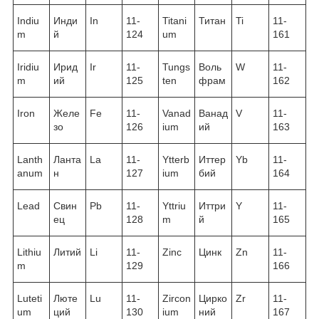
Indiu
Инди
In
11-
Titani
Титан
Ti
11-
m
й
124
um
161
Iridiu
Ирид
Ir
11-
Tungs
Воль
W
11-
m
ий
125
ten
фрам
162
Iron
Желе
Fe
11-
Vanad
Ванад
V
11-
зо
126
ium
ий
163
Lanth
Ланта
La
11-
Ytterb
Иттер
Yb
11-
anum
н
127
ium
бий
164
Lead
Свин
Pb
11-
Yttriu
Иттри
Y
11-
ец
128
m
й
165
Lithiu
Литий
Li
11-
Zinc
Цинк
Zn
11-
m
129
166
Luteti
Люте
Lu
11-
Zircon
Цирко
Zr
11-
um
ций
130
ium
ний
167