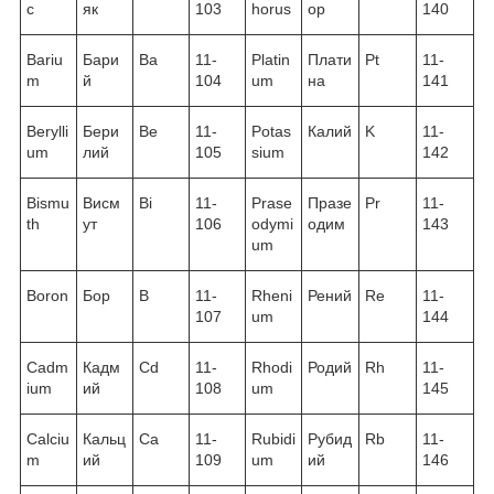
c
як
103
horus
ор
140
Bariu
Бари
Ba
11-
Platin
Плати
Pt
11-
m
й
104
um
на
141
Berylli
Бери
Be
11-
Potas
Калий
K
11-
um
лий
105
sium
142
Bismu
Висм
Bi
11-
Prase
Празе
Pr
11-
th
ут
106
odymi
одим
143
um
Boron
Бор
B
11-
Rheni
Рений
Re
11-
107
um
144
Cadm
Кадм
Cd
11-
Rhodi
Родий
Rh
11-
ium
ий
108
um
145
Calciu
Кальц
Ca
11-
Rubidi
Рубид
Rb
11-
m
ий
109
um
ий
146