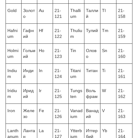
Gold
Золот
Au
21-
Thalli
Талли
Tl
21-
о
121
um
й
158
Hafni
Гафн
Hf
21-
Thuliu
Тулий
Tm
21-
um
ий
122
m
159
Holmi
Гольм
Ho
21-
Tin
Олов
Sn
21-
um
ий
123
о
160
Indiu
Инди
In
21-
Titani
Титан
Ti
21-
m
й
124
um
161
Iridiu
Ирид
Ir
21-
Tungs
Воль
W
21-
m
ий
125
ten
фрам
162
Iron
Желе
Fe
21-
Vanad
Ванад
V
21-
зо
126
ium
ий
163
Lanth
Ланта
La
21-
Ytterb
Иттер
Yb
21-
anum
н
127
ium
бий
164