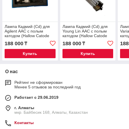
Лампа Кадмий (Cd) для
Лампа Кадмий (Cd) для
Ламп
Agilent ААС с полым
Young Lin ААС с полым
Vari
катодом (Hallow Catode
катодом (Hallow Catode
като
Lamp)
Lamp)
Lam
188 000
188 000
188
₸
₸
Купить
Купить
О нас
Рейтинг не сформирован
Менее 5 отзывов за последний год
Работает с 29.06.2019
г. Алматы
мкр. Байбесик 168, Алматы, Казахстан
Контакты