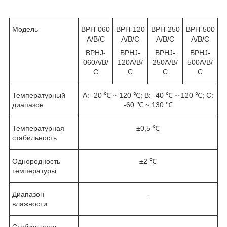
Модель
ВРН-060
ВРН-120
ВРН-250
ВРН-500
A/В/С
A/В/С
A/В/С
A/В/С
BPHJ-
BPHJ-
BPHJ-
BPHJ-
060A/В/
120A/В/
250A/В/
500A/В/
С
С
С
С
Температурный
А: -20 ℃ ~ 120 ℃; B: -40 ℃ ~ 120 ℃; C:
диапазон
-60 ℃ ~ 130 ℃
Температурная
±0,5 ℃
стабильность
Однородность
±2 ℃
температуры
Диапазон
-
влажности
Стабильность
-