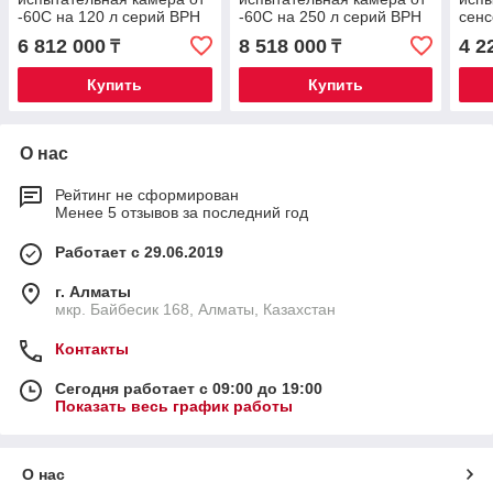
-60C на 120 л серий BPH
-60C на 250 л серий BPH
сенс
-20C
6 812 000
8 518 000
4 2
₸
₸
Купить
Купить
О нас
Рейтинг не сформирован
Менее 5 отзывов за последний год
Работает с 29.06.2019
г. Алматы
мкр. Байбесик 168, Алматы, Казахстан
Контакты
Сегодня работает с 09:00 до 19:00
Показать весь график работы
О нас