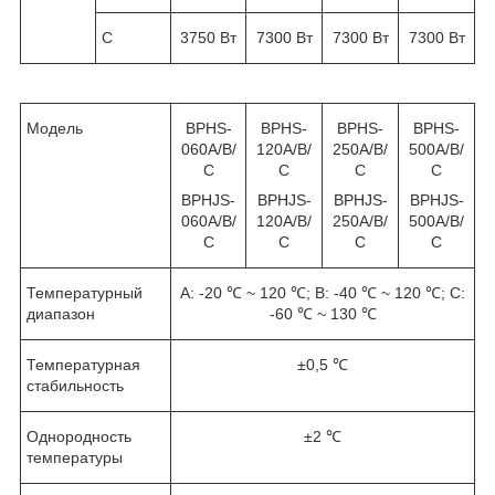
С
3750 Вт
7300 Вт
7300 Вт
7300 Вт
Модель
ВРНS-
ВРНS-
ВРНS-
ВРНS-
060A/В/
120A/В/
250A/В/
500A/В/
С
С
С
С
BPHJS-
BPHJS-
BPHJS-
BPHJS-
060A/В/
120A/В/
250A/В/
500A/В/
С
С
С
С
Температурный
А: -20 ℃ ~ 120 ℃; B: -40 ℃ ~ 120 ℃; C:
диапазон
-60 ℃ ~ 130 ℃
Температурная
±0,5 ℃
стабильность
Однородность
±2 ℃
температуры