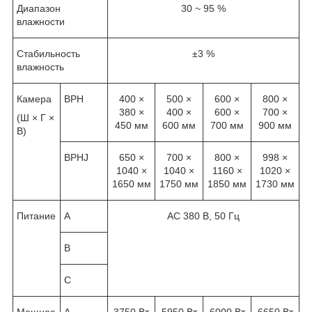
Диапазон
30 ~ 95 %
влажности
Стабильность
±3 %
влажность
Камера
ВРН
400 ×
500 ×
600 ×
800 ×
380 ×
400 ×
600 ×
700 ×
(Ш × Г ×
450 мм
600 мм
700 мм
900 мм
В)
ВРНJ
650 ×
700 ×
800 ×
998 ×
1040 ×
1040 ×
1160 ×
1020 ×
1650 мм
1750 мм
1850 мм
1730 мм
Питание
A
AC 380 В, 50 Гц
B
C
Мощнос
А
3750 Вт
5950 Вт
6000 Вт
6650 Вт