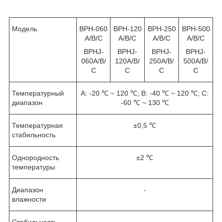
Модель
ВРН-060
ВРН-120
ВРН-250
ВРН-500
A/В/С
A/В/С
A/В/С
A/В/С
BPHJ-
BPHJ-
BPHJ-
BPHJ-
060A/В/
120A/В/
250A/В/
500A/В/
С
С
С
С
Температурный
А: -20 ℃ ~ 120 ℃; B: -40 ℃ ~ 120 ℃; C:
диапазон
-60 ℃ ~ 130 ℃
Температурная
±0,5 ℃
стабильность
Однородность
±2 ℃
температуры
Диапазон
-
влажности
Стабильность
-