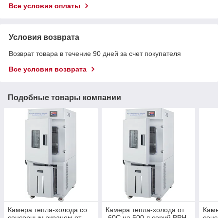
Все условия оплаты
Условия возврата
Возврат товара в течение 90 дней за счет покупателя
Все условия возврата
Подобные товары компании
Камера тепла-холода со
Камера тепла-холода от
Каме
сенсорным экраном от
-60C на 500 л серий BPH
сенс