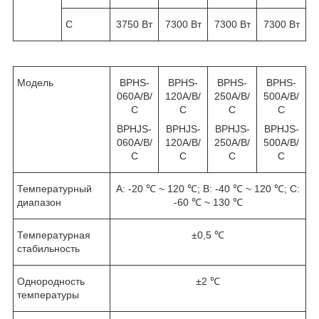
С
3750 Вт
7300 Вт
7300 Вт
7300 Вт
Модель
ВРНS-
ВРНS-
ВРНS-
ВРНS-
060A/В/
120A/В/
250A/В/
500A/В/
С
С
С
С
BPHJS-
BPHJS-
BPHJS-
BPHJS-
060A/В/
120A/В/
250A/В/
500A/В/
С
С
С
С
Температурный
А: -20 ℃ ~ 120 ℃; B: -40 ℃ ~ 120 ℃; C:
диапазон
-60 ℃ ~ 130 ℃
Температурная
±0,5 ℃
стабильность
Однородность
±2 ℃
температуры