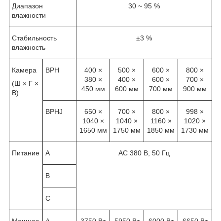
Диапазон
30 ~ 95 %
влажности
Стабильность
±3 %
влажность
Камера
ВРН
400 ×
500 ×
600 ×
800 ×
380 ×
400 ×
600 ×
700 ×
(Ш × Г ×
450 мм
600 мм
700 мм
900 мм
В)
ВРНJ
650 ×
700 ×
800 ×
998 ×
1040 ×
1040 ×
1160 ×
1020 ×
1650 мм
1750 мм
1850 мм
1730 мм
Питание
A
AC 380 В, 50 Гц
B
C
Мощнос
А
3750 Вт
5950 Вт
6000 Вт
6650 Вт