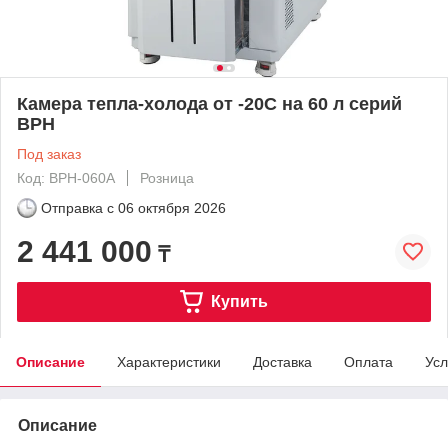
Камера тепла-холода от -20C на 60 л серий
BPH
Под заказ
Код: ВРН-060A
Розница
Отправка с
06 октября 2026
2 441 000
₸
Купить
Описание
Характеристики
Доставка
Оплата
Усл
Описание