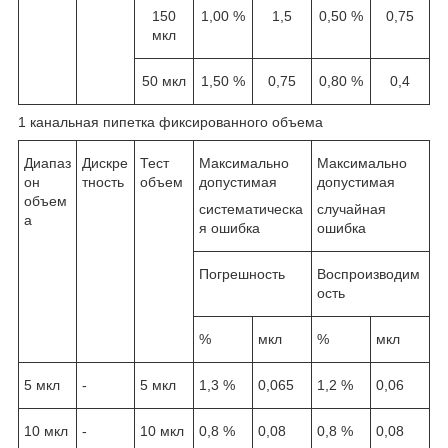
150
1,00 %
1,5
0,50 %
0,75
мкл
50 мкл
1,50 %
0,75
0,80 %
0,4
1 канальная пипетка фиксированного объема
Диапаз
Дискре
Тест
Максимально
Максимально
он
тность
объем
допустимая
допустимая
объем
систематическа
случайная
а
я ошибка
ошибка
Погрешность
Воспроизводим
ость
%
мкл
%
мкл
5 мкл
-
5 мкл
1,3 %
0,065
1,2 %
0,06
10 мкл
-
10 мкл
0,8 %
0,08
0,8 %
0,08