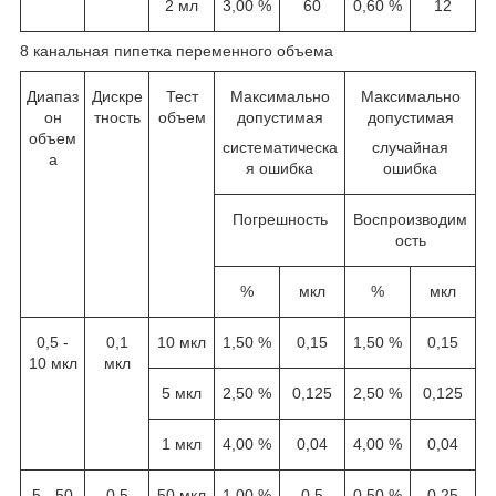
2 мл
3,00 %
60
0,60 %
12
8 канальная пипетка переменного объема
Диапаз
Дискре
Тест
Максимально
Максимально
он
тность
объем
допустимая
допустимая
объем
систематическа
случайная
а
я ошибка
ошибка
Погрешность
Воспроизводим
ость
%
мкл
%
мкл
0,5 -
0,1
10 мкл
1,50 %
0,15
1,50 %
0,15
10 мкл
мкл
5 мкл
2,50 %
0,125
2,50 %
0,125
1 мкл
4,00 %
0,04
4,00 %
0,04
5 - 50
0,5
50 мкл
1,00 %
0,5
0,50 %
0,25