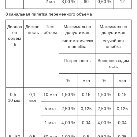
2 мл
3,00 %
60
0,60 %
12
8 канальная пипетка переменного объема
Диапаз
Дискре
Тест
Максимально
Максимально
он
тность
объем
допустимая
допустимая
объем
систематическа
случайная
а
я ошибка
ошибка
Погрешность
Воспроизводим
ость
%
мкл
%
мкл
0,5 -
0,1
10 мкл
1,50 %
0,15
1,50 %
0,15
10 мкл
мкл
5 мкл
2,50 %
0,125
2,50 %
0,125
1 мкл
4,00 %
0,04
4,00 %
0,04
5 - 50
0,5
50 мкл
1,00 %
0,5
0,50 %
0,25