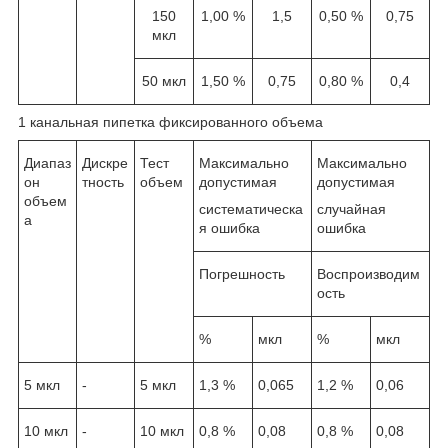
150
1,00 %
1,5
0,50 %
0,75
мкл
50 мкл
1,50 %
0,75
0,80 %
0,4
1 канальная пипетка фиксированного объема
Диапаз
Дискре
Тест
Максимально
Максимально
он
тность
объем
допустимая
допустимая
объем
систематическа
случайная
а
я ошибка
ошибка
Погрешность
Воспроизводим
ость
%
мкл
%
мкл
5 мкл
-
5 мкл
1,3 %
0,065
1,2 %
0,06
10 мкл
-
10 мкл
0,8 %
0,08
0,8 %
0,08